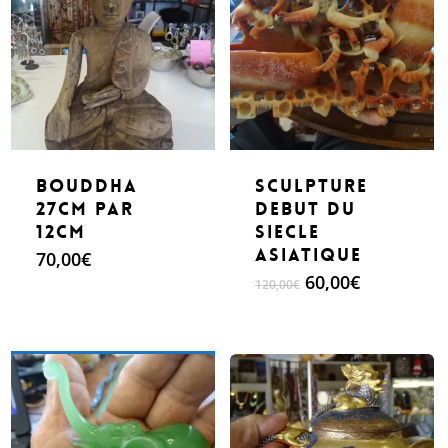
bouddha
Sculpture
27cm par
debut du
12cm
siecle
Asiatique
70,00
€
Le
Le
60,00
€
120,00
€
prix
prix
initial
actuel
était :
est :
120,00€.
60,00€.
Make An Offer