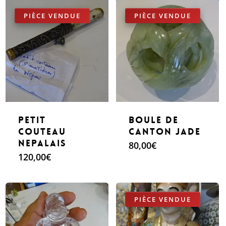
Make An Offer
Make An Offer
petit
Boule de
couteau
Canton Jade
Nepalais
80,00
€
120,00
€