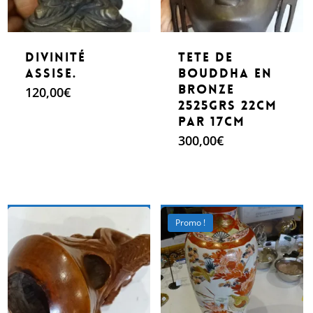
Divinité
Tete de
Assise.
Bouddha en
Bronze
120,00
€
2525grs 22cm
par 17cm
300,00
€
Make An Offer
Make An Offer
Promo !