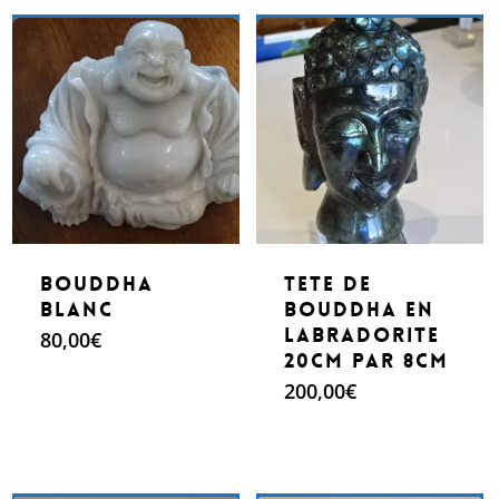
200,00€.
140,00€.
Make An Offer
Make An Offer
bouddha
tete de
blanc
bouddha en
labradorite
80,00
€
20cm par 8cm
200,00
€