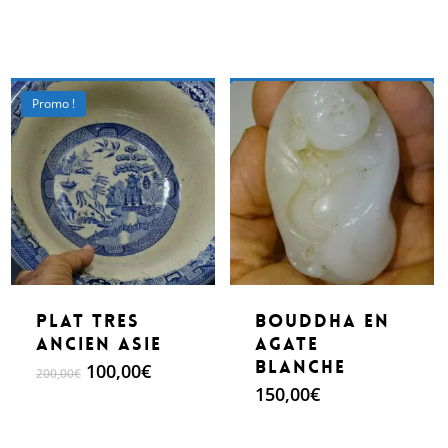
prix
prix
initial
actuel
était :
est :
200,00€.
100,00€.
Make An Offer
Make An Offer
Promo !
Plat tres
Bouddha en
ancien Asie
agate
blanche
Le
Le
100,00
€
200,00
€
prix
prix
150,00
€
initial
actuel
était :
est :