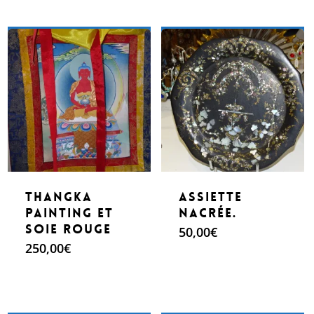
200,00€.
100,00€.
Make An Offer
Make An Offer
Thangka
Assiette
painting et
nacrée.
soie rouge
50,00
€
250,00
€