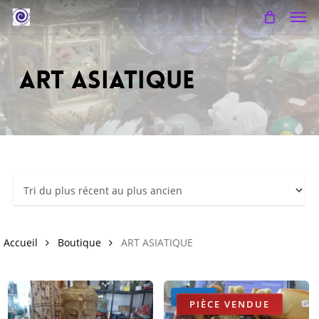
Skip
Men
to
main
content
ART ASIATIQUE
Accueil
Boutique
ART ASIATIQUE
Promo !