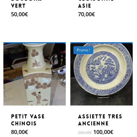
vert
Asie
50,00
€
70,00
€
Make An Offer
Make An Offer
Promo !
Petit vase
assiette tres
chinois
ancienne
Le
Le
80,00
€
100,00
€
200,00
€