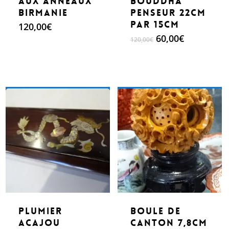
aux anneaux
Bouddha
Birmanie
penseur 22cm
par 15cm
120,00
€
Le
Le
60,00
€
120,00
€
prix
prix
initial
actuel
était :
est :
120,00€.
60,00€.
Make An Offer
Make An Offer
Plumier
Boule de
acajou
canton 7,8cm