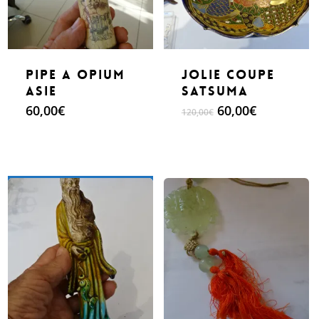
pipe a opium
Jolie coupe
Asie
Satsuma
Le
Le
60,00
€
60,00
€
120,00
€
prix
prix
initial
actuel
était :
est :
120,00€.
60,00€.
Make An Offer