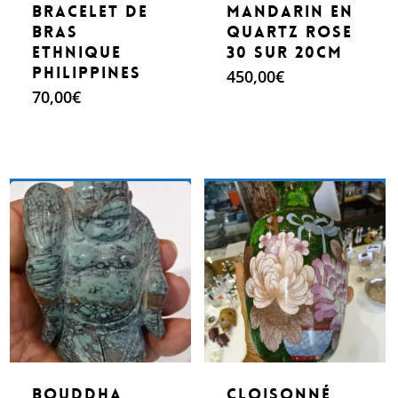
bracelet de
mandarin en
bras
quartz rose
ethnique
30 sur 20cm
Philippines
450,00
€
70,00
€
Make An Offer
Make An Offer
Bouddha
Cloisonné