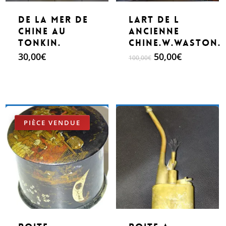
de la mer de
Lart de l
chine au
ancienne
Tonkin.
chine.w.Waston.
Le
Le
30,00
€
50,00
€
100,00
€
prix
prix
initial
actuel
était :
est :
100,00€.
50,00€.
Make An Offer
Make An Offer