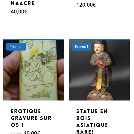
naacre
120,00
€
40,00
€
Make An Offer
Make An Offer
Promo !
Promo !
erotique
Statue en
gravure sur
bois
os 1
Asiatique
Rare!
Le
Le
40,00
€
50,00
€