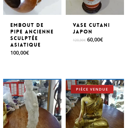
Embout de
Vase Cutani
pipe ancienne
Japon
sculptée
Le
Le
60,00
€
120,00
€
Asiatique
prix
prix
initial
actuel
100,00
€
était :
est :
120,00€.
60,00€.
Make An Offer
Make An Offer