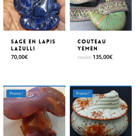
Sage en lapis
Couteau
lazulli
Yemen
Le
Le
70,00
€
135,00
€
150,00
€
prix
prix
initial
actuel
était :
est :
150,00€.
135,00€.
Make An Offer
Make An Offer
Promo !
Promo !