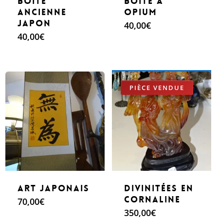
Boite
Boite a
ancienne
Opium
Japon
40,00
€
40,00
€
Make An Offer
art japonais
divinitées en
cornaline
70,00
€
350,00
€