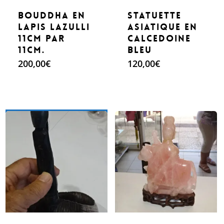
Bouddha en
Statuette
lapis Lazulli
Asiatique en
11cm par
calcedoine
11cm.
bleu
200,00
€
120,00
€
Make An Offer