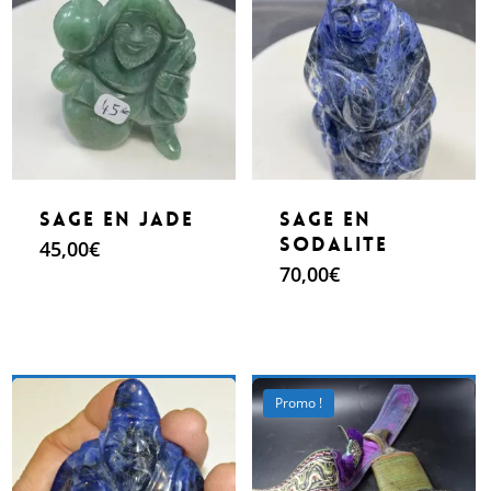
Sage en jade
Sage en
Sodalite
45,00
€
70,00
€
Make An Offer
Make An Offer
Promo !