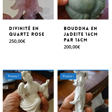
Divinité en
Bouddha en
quartz rose
Jadeite 16cm
par 16cm
250,00
€
200,00
€
Make An Offer
Make An Offer
Promo !
Promo !