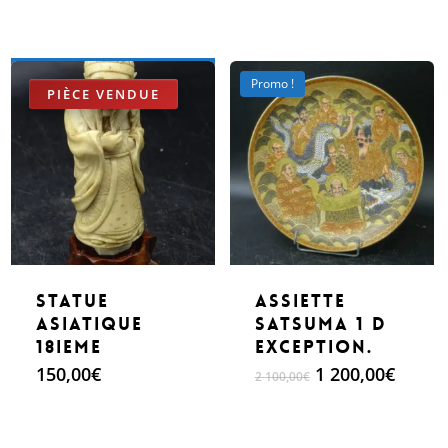
Make An Offer
Promo !
Statue
Assiette
Asiatique
Satsuma 1 D
18ieme
exception.
Le
Le
150,00
€
1 200,00
€
2 100,00
€
prix
prix
initial
actuel
était :
est :