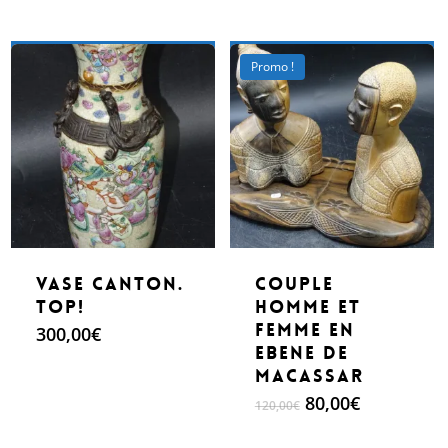
était :
est :
était :
est :
120,00€.
90,00€.
120,00€.
90,00€.
Make An Offer
Make An Offer
Promo !
Vase Canton.
couple
Top!
homme et
femme en
300,00
€
ebene de
macassar
Le
Le
80,00
€
120,00
€
prix
prix
initial
actuel