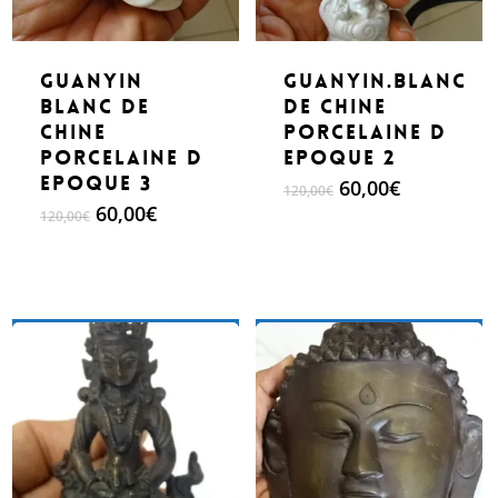
Guanyin
Guanyin.Blanc
Blanc de
de Chine
chine
porcelaine d
Porcelaine d
epoque 2
epoque 3
Le
Le
60,00
€
120,00
€
prix
prix
Le
Le
60,00
€
120,00
€
initial
actuel
prix
prix
était :
est :
initial
actuel
120,00€.
60,00€.
était :
est :
120,00€.
60,00€.
Make An Offer
Make An Offer