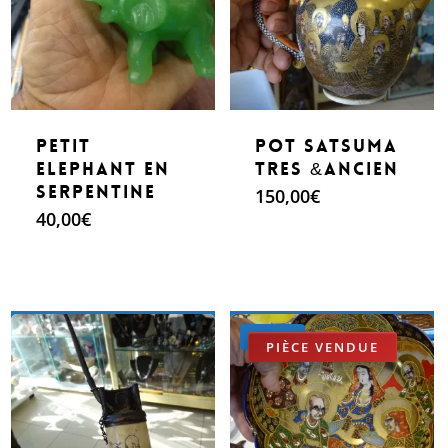
petit
Pot Satsuma
elephant en
tres &ancien
serpentine
150,00
€
40,00
€
Make An Offer
Make An Offer
Promo !