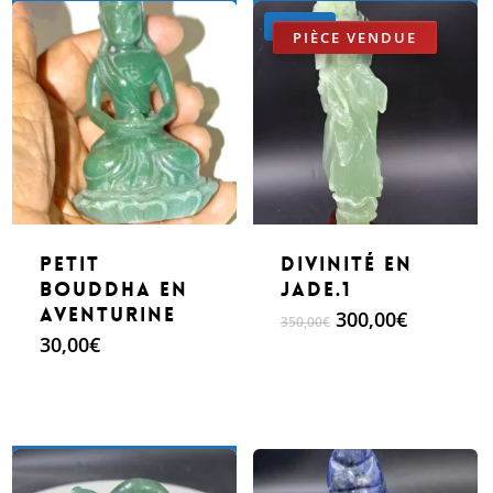
Make An Offer
Make An Offer
Promo !
petit
Divinité en
bouddha en
jade.1
aventurine
Le
Le
300,00
€
350,00
€
prix
prix
30,00
€
initial
actuel
était :
est :
350,00€.
300,00€.
Make An Offer