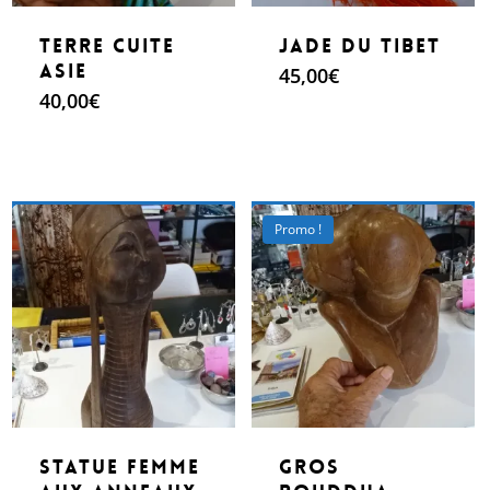
terre cuite
Jade du Tibet
Asie
45,00
€
40,00
€
Make An Offer
Make An Offer
Promo !
statue femme
Gros