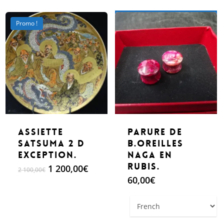
2
1
100,00€.
200,00
Make An Offer
Promo !
Assiette
parure de
Satsuma 2 D
B.oreilles
exception.
Naga en
rubis.
Le
Le
1 200,00
€
2 100,00
€
prix
prix
60,00
€
initial
actuel
était :
est :
2
1
100,00€.
200,00€.