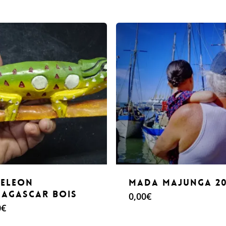
eleon
Mada Majunga 20
agascar bois
0,00
€
0
€