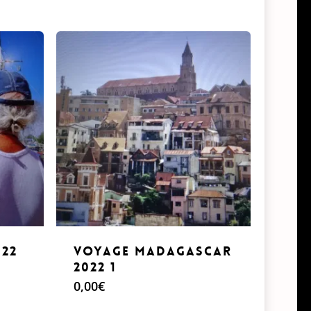
plus
récent
au
plus
ancien
22
Voyage Madagascar
2022 1
0,00
€