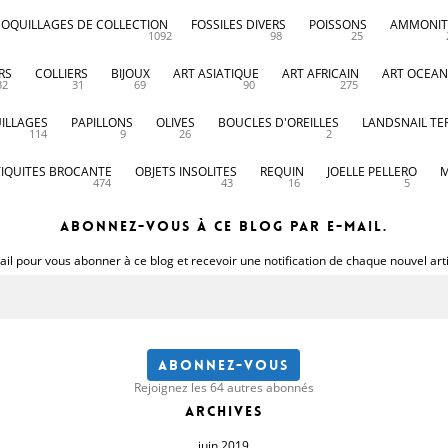
COQUILLAGES DE COLLECTION
FOSSILES DIVERS
POISSONS
AMMONIT
1092
98
25
RS
COLLIERS
BIJOUX
ART ASIATIQUE
ART AFRICAIN
ART OCEAN
32
31
69
90
275
ILLAGES
PAPILLONS
OLIVES
BOUCLES D'OREILLES
LANDSNAIL TE
114
9
26
2
IQUITES BROCANTE
OBJETS INSOLITES
REQUIN
JOELLE PELLERO
M
474
43
16
5
Abonnez-vous à ce blog par e-mail.
il pour vous abonner à ce blog et recevoir une notification de chaque nouvel art
Abonnez-vous
Rejoignez les 64 autres abonnés
Archives
juin 2019