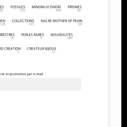
ES
FOSSILES
MINERAUX DIVERS
PRISMES
26
133
304
39
IEN
COLLECTIONS
NACRE MOTHER OF PEARL
128
107
59
RRESTRES
PERLES RARES
NOUVEAUTES
19
3
687
D CREATION
CREATEUR BIJOUX
3
17
icle et promotion par e-mail.