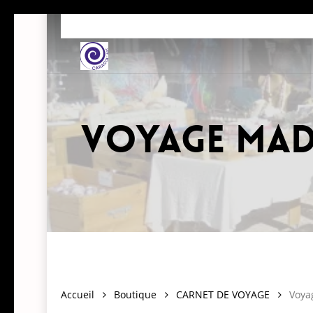
Skip
to
main
content
Voyage mad
Accueil
Boutique
CARNET DE VOYAGE
Voya