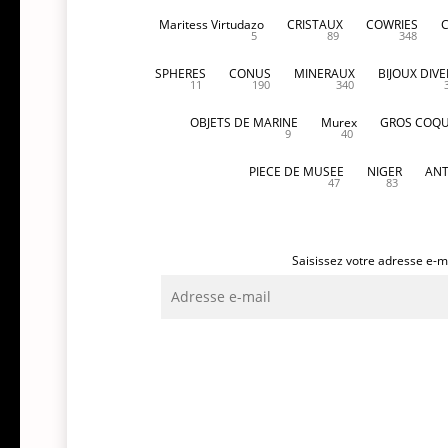
Maritess Virtudazo
CRISTAUX
COWRIES
5
89
348
SPHERES
CONUS
MINERAUX
BIJOUX DIVE
11
190
340
OBJETS DE MARINE
Murex
GROS COQU
9
40
PIECE DE MUSEE
NIGER
ANT
47
83
Saisissez votre adresse e-ma
Adresse
e-
mail