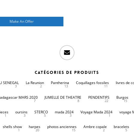
Make An Offer
email
Catégories de produits
DU SENEGAL
La Reunion
Pantherina
Coquillages fossiles
livres de c
3
2
13
11
adagascar MARS 2020
JUMELLE DE THEATRE
PENDENTIFS
Burgos
7
8
22
15
ieces
oursins
STERCO
mada 2024
Voyage Mada 2024
voyage 
1
3
5
3
1
shells show
harpes
photos anciennes
Ambre copale
bracelets
1
20
15
2
5