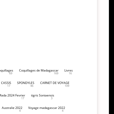
oquillages
Coquillages de Madagascar
Livres
69
169
16
CASSIS
SPONDYLES
CARNET DE VOYAGE
17
46
109
Mada 2024 Fevrier
tigris Soniaensis
17
3
Australie 2022
Voyage madagascar 2022
4
4