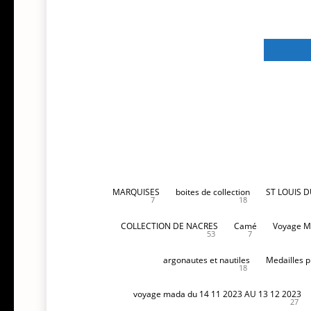
MARQUISES
boites de collection
ST LOUIS 
7
18
COLLECTION DE NACRES
Camé
Voyage M
53
7
argonautes et nautiles
Medailles p
18
voyage mada du 14 11 2023 AU 13 12 2023
27