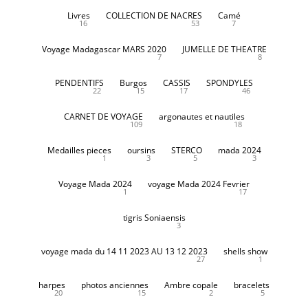
Livres
COLLECTION DE NACRES
Camé
16
53
7
Voyage Madagascar MARS 2020
JUMELLE DE THEATRE
7
8
PENDENTIFS
Burgos
CASSIS
SPONDYLES
22
15
17
46
CARNET DE VOYAGE
argonautes et nautiles
109
18
Medailles pieces
oursins
STERCO
mada 2024
1
3
5
3
Voyage Mada 2024
voyage Mada 2024 Fevrier
1
17
tigris Soniaensis
3
voyage mada du 14 11 2023 AU 13 12 2023
shells show
27
1
harpes
photos anciennes
Ambre copale
bracelets
20
15
2
5