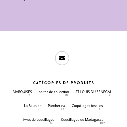
email
Catégories de produits
MARQUISES
boites de collection
ST LOUIS DU SENEGAL
7
18
3
La Reunion
Pantherina
Coquillages fossiles
2
13
11
livres de coquillages
Coquillages de Madagascar
69
169