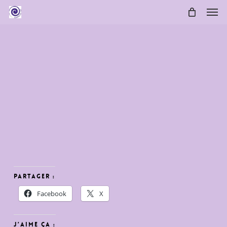
Skip
Men
to
main
content
Partager :
Facebook
X
J’aime ça :