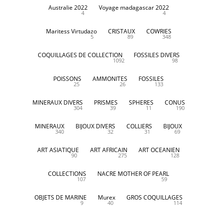
Australie 2022
Voyage madagascar 2022
4
4
Maritess Virtudazo
CRISTAUX
COWRIES
5
89
348
COQUILLAGES DE COLLECTION
FOSSILES DIVERS
1092
98
POISSONS
AMMONITES
FOSSILES
25
26
133
MINERAUX DIVERS
PRISMES
SPHERES
CONUS
304
39
11
190
MINERAUX
BIJOUX DIVERS
COLLIERS
BIJOUX
340
32
31
69
ART ASIATIQUE
ART AFRICAIN
ART OCEANIEN
90
275
128
COLLECTIONS
NACRE MOTHER OF PEARL
107
59
OBJETS DE MARINE
Murex
GROS COQUILLAGES
9
40
114