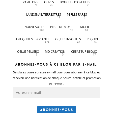
PAPILLONS
OLIVES
BOUCLES D'OREILLES
9
26
2
LANDSNAIL TERRESTRES
PERLES RARES
19
3
NOUVEAUTES
PIECE DE MUSEE
NIGER
687
47
83
ANTIQUITES BROCANTE
OBJETS INSOLITES
REQUIN
474
43
16
JOELLE PELLERO
MD CREATION
CREATEUR BIJOUX
5
3
17
Abonnez-vous à ce blog par e-mail.
Saisissez votre adresse e-mail pour vous abonner à ce blog et
recevoir une notification de chaque nouvel article et promotion
par e-mail.
Adresse
e-
mail
Abonnez-vous