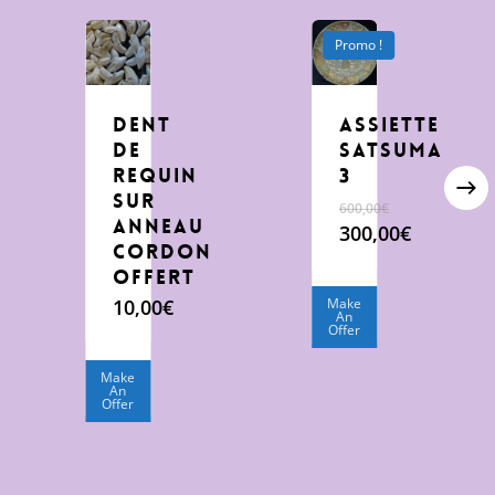
Promo !
dent
Assiette
de
Satsuma
requin
3
sur
600,00
€
anneau
Le
300,00
€
cordon
prix
Le
offert
initial
prix
était :
actuel
10,00
€
Make
An
600,00€.
est :
Offer
300,00€.
Make
An
Offer