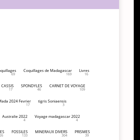
oquillages
Coquillages de Madagascar
Livres
69
169
16
CASSIS
SPONDYLES
CARNET DE VOYAGE
17
46
109
Mada 2024 Fevrier
tigris Soniaensis
17
3
Australie 2022
Voyage madagascar 2022
4
4
ES
FOSSILES
MINERAUX DIVERS
PRISMES
26
133
304
39