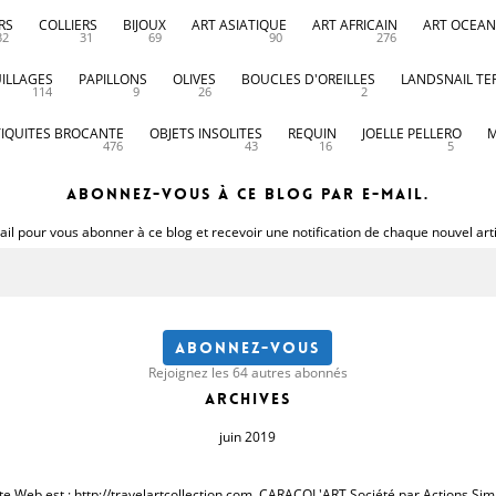
RS
COLLIERS
BIJOUX
ART ASIATIQUE
ART AFRICAIN
ART OCEAN
32
31
69
90
276
ILLAGES
PAPILLONS
OLIVES
BOUCLES D'OREILLES
LANDSNAIL TE
114
9
26
2
IQUITES BROCANTE
OBJETS INSOLITES
REQUIN
JOELLE PELLERO
M
476
43
16
5
Abonnez-vous à ce blog par e-mail.
il pour vous abonner à ce blog et recevoir une notification de chaque nouvel art
Abonnez-vous
Rejoignez les 64 autres abonnés
Archives
juin 2019
te Web est : http://travelartcollection.com. CARACOL'ART Société par Actions Sim