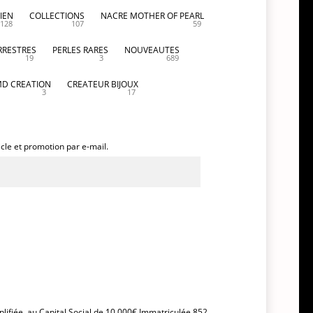
IEN
COLLECTIONS
NACRE MOTHER OF PEARL
128
107
59
RRESTRES
PERLES RARES
NOUVEAUTES
19
3
689
D CREATION
CREATEUR BIJOUX
3
17
icle et promotion par e-mail.
plifiée, au Capital Social de 10.000€ Immatriculée 852