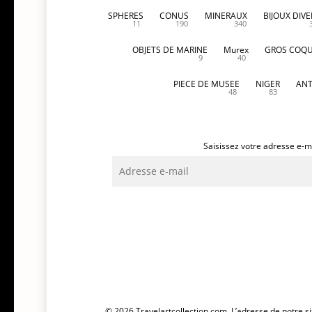
SPHERES
CONUS
MINERAUX
BIJOUX DIVE
11
190
340
OBJETS DE MARINE
Murex
GROS COQU
9
40
PIECE DE MUSEE
NIGER
ANT
48
83
Saisissez votre adresse e-ma
Adresse
e-
mail
© 2026 Travelartcollection.com. L’adresse de notre si