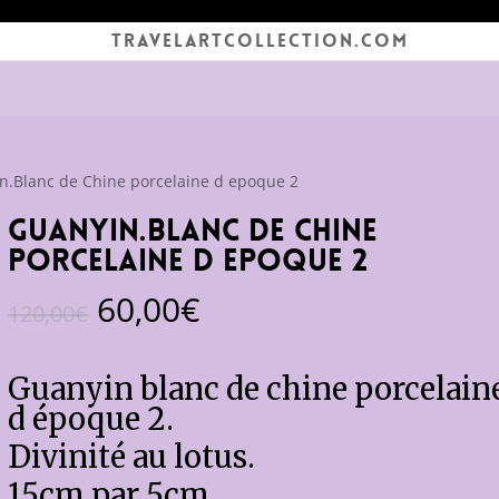
TRAVELARTCOLLECTION.COM
n.Blanc de Chine porcelaine d epoque 2
Guanyin.Blanc de Chine
porcelaine d epoque 2
Le
Le
60,00
€
120,00
€
prix
prix
initial
actuel
Guanyin blanc de chine porcelain
était :
est :
d époque 2.
120,00€.
60,00€.
Divinité au lotus.
15cm par 5cm.