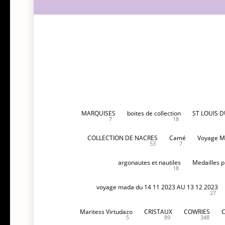
MARQUISES
boites de collection
ST LOUIS 
7
18
COLLECTION DE NACRES
Camé
Voyage M
53
7
argonautes et nautiles
Medailles p
18
voyage mada du 14 11 2023 AU 13 12 2023
27
Maritess Virtudazo
CRISTAUX
COWRIES
5
89
348