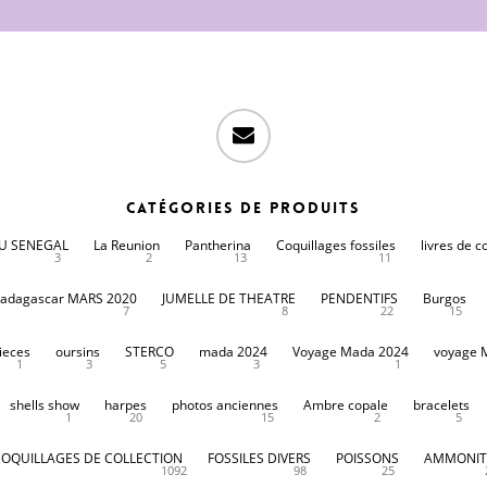
email
Catégories de produits
DU SENEGAL
La Reunion
Pantherina
Coquillages fossiles
livres de c
3
2
13
11
adagascar MARS 2020
JUMELLE DE THEATRE
PENDENTIFS
Burgos
7
8
22
15
ieces
oursins
STERCO
mada 2024
Voyage Mada 2024
voyage 
1
3
5
3
1
shells show
harpes
photos anciennes
Ambre copale
bracelets
1
20
15
2
5
COQUILLAGES DE COLLECTION
FOSSILES DIVERS
POISSONS
AMMONIT
1092
98
25