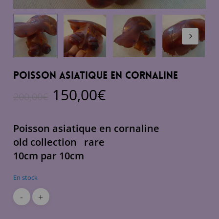
Poisson asiatique en cornaline
Le
Le
150,00
€
200,00
€
prix
prix
initial
actuel
Poisson asiatique en cornaline
était :
est :
old collection rare
200,00€.
150,00€.
10cm par 10cm
En stock