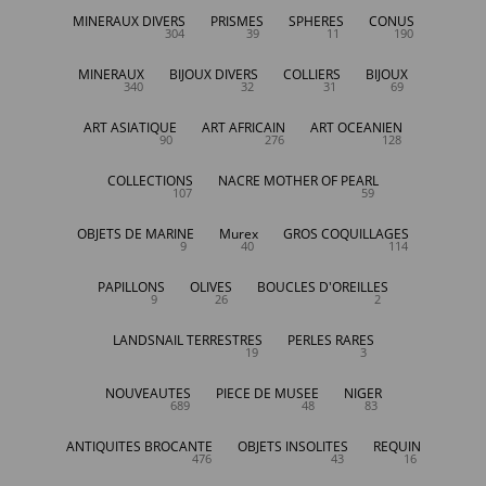
MINERAUX DIVERS
PRISMES
SPHERES
CONUS
304
39
11
190
MINERAUX
BIJOUX DIVERS
COLLIERS
BIJOUX
340
32
31
69
ART ASIATIQUE
ART AFRICAIN
ART OCEANIEN
90
276
128
COLLECTIONS
NACRE MOTHER OF PEARL
107
59
OBJETS DE MARINE
Murex
GROS COQUILLAGES
9
40
114
PAPILLONS
OLIVES
BOUCLES D'OREILLES
9
26
2
LANDSNAIL TERRESTRES
PERLES RARES
19
3
NOUVEAUTES
PIECE DE MUSEE
NIGER
689
48
83
ANTIQUITES BROCANTE
OBJETS INSOLITES
REQUIN
476
43
16