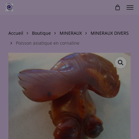
Skip
Men
to
main
content
Accueil
Boutique
MINERAUX
MINERAUX DIVERS
Poisson asiatique en cornaline