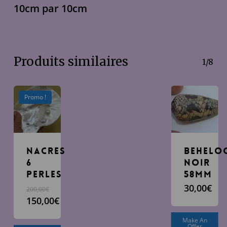
10cm par 10cm
Produits similaires
1/8
Promo !
Nacres
Behelo
6
noir
perles
58mm
30,00
€
200,00
€
Le
150,00
€
prix
Le
Make An
initial
prix
Offer