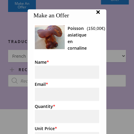
était :
actuel
Make An
Offer
×
200,00€.
est :
Make an Offer
150,00€.
Poisson
(
150,00
€
)
asiatique
en
Traducteur
cornaline
Name
*
Rechercher Articles
Recherche
de
Email
*
produits
Quantity
*
Unit Price
*
email