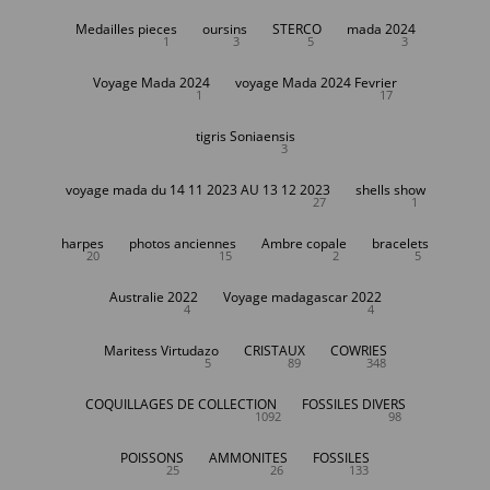
Medailles pieces
oursins
STERCO
mada 2024
1
3
5
3
Voyage Mada 2024
voyage Mada 2024 Fevrier
1
17
tigris Soniaensis
3
voyage mada du 14 11 2023 AU 13 12 2023
shells show
27
1
harpes
photos anciennes
Ambre copale
bracelets
20
15
2
5
Australie 2022
Voyage madagascar 2022
4
4
Maritess Virtudazo
CRISTAUX
COWRIES
5
89
348
COQUILLAGES DE COLLECTION
FOSSILES DIVERS
1092
98
POISSONS
AMMONITES
FOSSILES
25
26
133