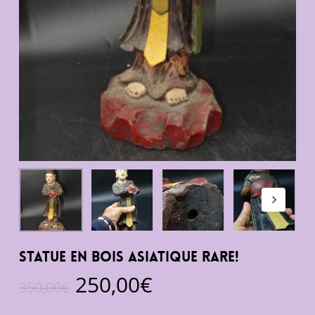
Statue en bois Asiatique Rare!
Le
Le
250,00
€
350,00
€
prix
prix