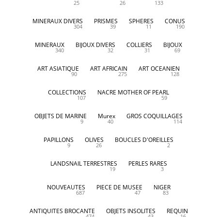
25
26
133
MINERAUX DIVERS
PRISMES
SPHERES
CONUS
304
39
11
190
MINERAUX
BIJOUX DIVERS
COLLIERS
BIJOUX
340
32
31
69
ART ASIATIQUE
ART AFRICAIN
ART OCEANIEN
90
275
128
COLLECTIONS
NACRE MOTHER OF PEARL
107
59
OBJETS DE MARINE
Murex
GROS COQUILLAGES
9
40
114
PAPILLONS
OLIVES
BOUCLES D'OREILLES
9
26
2
LANDSNAIL TERRESTRES
PERLES RARES
19
3
NOUVEAUTES
PIECE DE MUSEE
NIGER
687
47
83
ANTIQUITES BROCANTE
OBJETS INSOLITES
REQUIN
474
43
16