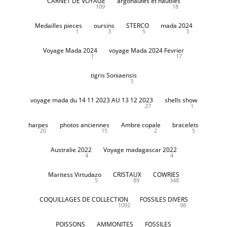
CARNET DE VOYAGE
argonautes et nautiles
109
18
Medailles pieces
oursins
STERCO
mada 2024
1
3
5
3
Voyage Mada 2024
voyage Mada 2024 Fevrier
1
17
tigris Soniaensis
3
voyage mada du 14 11 2023 AU 13 12 2023
shells show
27
1
harpes
photos anciennes
Ambre copale
bracelets
20
15
2
5
Australie 2022
Voyage madagascar 2022
4
4
Maritess Virtudazo
CRISTAUX
COWRIES
5
89
348
COQUILLAGES DE COLLECTION
FOSSILES DIVERS
1092
98
POISSONS
AMMONITES
FOSSILES