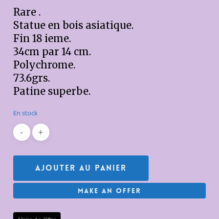
initial
actuel
Rare .
était :
est :
Statue en bois asiatique.
350,00€.
250,00€.
Fin 18 ieme.
34cm par 14 cm.
Polychrome.
73.6grs.
Patine superbe.
En stock
Ajouter Au Panier
Make An Offer