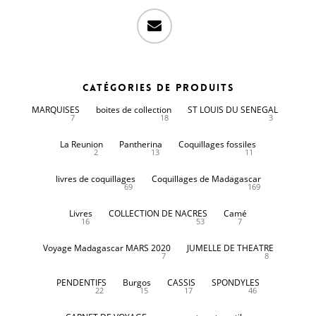
email
Catégories de produits
MARQUISES
boites de collection
ST LOUIS DU SENEGAL
7
18
3
La Reunion
Pantherina
Coquillages fossiles
2
13
11
livres de coquillages
Coquillages de Madagascar
69
169
Livres
COLLECTION DE NACRES
Camé
16
53
7
Voyage Madagascar MARS 2020
JUMELLE DE THEATRE
7
8
PENDENTIFS
Burgos
CASSIS
SPONDYLES
22
15
17
46