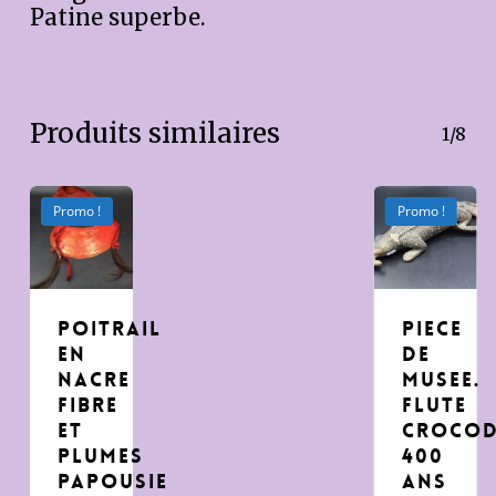
Patine superbe.
Produits similaires
1/8
Promo !
Promo !
poitrail
Piece
en
de
nacre
Musee.
fibre
flute
et
crocod
plumes
400
Papousie
ans