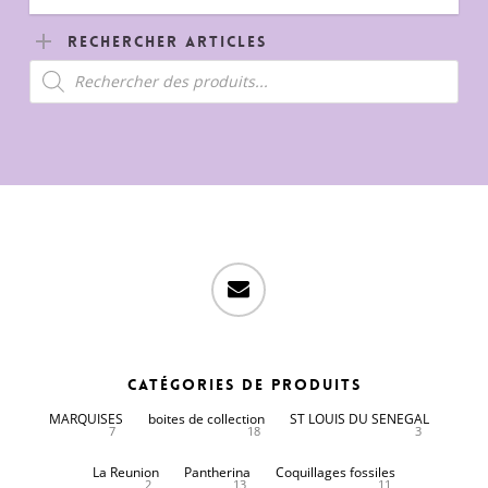
Rechercher Articles
Recherche
de
produits
email
Catégories de produits
MARQUISES
boites de collection
ST LOUIS DU SENEGAL
7
18
3
La Reunion
Pantherina
Coquillages fossiles
2
13
11