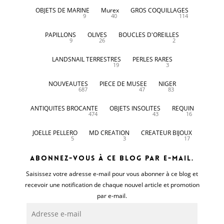
OBJETS DE MARINE
Murex
GROS COQUILLAGES
9
40
114
PAPILLONS
OLIVES
BOUCLES D'OREILLES
9
26
2
LANDSNAIL TERRESTRES
PERLES RARES
19
3
NOUVEAUTES
PIECE DE MUSEE
NIGER
687
47
83
ANTIQUITES BROCANTE
OBJETS INSOLITES
REQUIN
474
43
16
JOELLE PELLERO
MD CREATION
CREATEUR BIJOUX
5
3
17
Abonnez-vous à ce blog par e-mail.
Saisissez votre adresse e-mail pour vous abonner à ce blog et
recevoir une notification de chaque nouvel article et promotion
par e-mail.
Adresse
e-