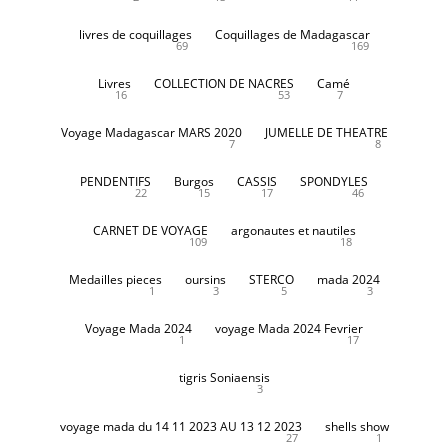
livres de coquillages
Coquillages de Madagascar
69
169
Livres
COLLECTION DE NACRES
Camé
16
53
7
Voyage Madagascar MARS 2020
JUMELLE DE THEATRE
7
8
PENDENTIFS
Burgos
CASSIS
SPONDYLES
22
15
17
46
CARNET DE VOYAGE
argonautes et nautiles
109
18
Medailles pieces
oursins
STERCO
mada 2024
1
3
5
3
Voyage Mada 2024
voyage Mada 2024 Fevrier
1
17
tigris Soniaensis
3
voyage mada du 14 11 2023 AU 13 12 2023
shells show
27
1