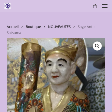
Skip
Men
to
main
content
Accueil
Boutique
NOUVEAUTES
Sage Antic
Satsuma