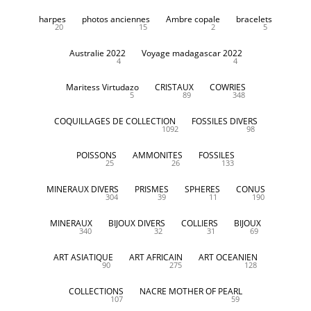
harpes
photos anciennes
Ambre copale
bracelets
20
15
2
5
Australie 2022
Voyage madagascar 2022
4
4
Maritess Virtudazo
CRISTAUX
COWRIES
5
89
348
COQUILLAGES DE COLLECTION
FOSSILES DIVERS
1092
98
POISSONS
AMMONITES
FOSSILES
25
26
133
MINERAUX DIVERS
PRISMES
SPHERES
CONUS
304
39
11
190
MINERAUX
BIJOUX DIVERS
COLLIERS
BIJOUX
340
32
31
69
ART ASIATIQUE
ART AFRICAIN
ART OCEANIEN
90
275
128
COLLECTIONS
NACRE MOTHER OF PEARL
107
59