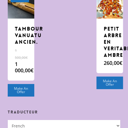
Tambour
Petit
Vanuatu
arbre
Ancien.
en
veritab
1
Ambre
500,00
€
260,00
€
Le
1
prix
000,00
€
initial
Le
Make An
était :
prix
Offer
1
actuel
Make An
Offer
500,00€.
est :
1
000,00€.
Traducteur