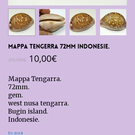
Mappa Tengerra 72mm Indonesie.
Le
Le
10,00
€
20,00
€
prix
prix
initial
actuel
Mappa Tengarra.
était :
est :
72mm.
20,00€.
10,00€.
gem.
west nusa tengarra.
Bugin island.
Indonesie.
En stock