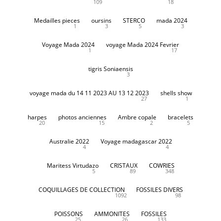
109
18
Medailles pieces
oursins
STERCO
mada 2024
1
3
5
3
Voyage Mada 2024
voyage Mada 2024 Fevrier
1
17
tigris Soniaensis
3
voyage mada du 14 11 2023 AU 13 12 2023
shells show
27
1
harpes
photos anciennes
Ambre copale
bracelets
20
15
2
5
Australie 2022
Voyage madagascar 2022
4
4
Maritess Virtudazo
CRISTAUX
COWRIES
5
89
348
COQUILLAGES DE COLLECTION
FOSSILES DIVERS
1092
98
POISSONS
AMMONITES
FOSSILES
25
26
133