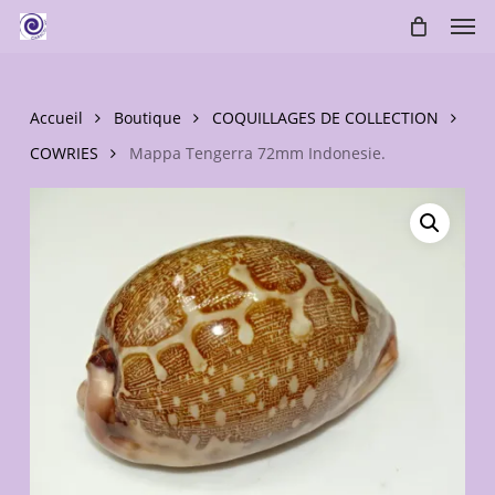
Skip
Men
to
main
content
Accueil
Boutique
COQUILLAGES DE COLLECTION
COWRIES
Mappa Tengerra 72mm Indonesie.