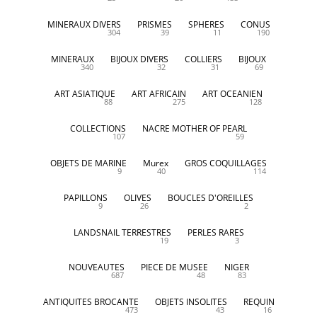
MINERAUX DIVERS
PRISMES
SPHERES
CONUS
304
39
11
190
MINERAUX
BIJOUX DIVERS
COLLIERS
BIJOUX
340
32
31
69
ART ASIATIQUE
ART AFRICAIN
ART OCEANIEN
88
275
128
COLLECTIONS
NACRE MOTHER OF PEARL
107
59
OBJETS DE MARINE
Murex
GROS COQUILLAGES
9
40
114
PAPILLONS
OLIVES
BOUCLES D'OREILLES
9
26
2
LANDSNAIL TERRESTRES
PERLES RARES
19
3
NOUVEAUTES
PIECE DE MUSEE
NIGER
687
48
83
ANTIQUITES BROCANTE
OBJETS INSOLITES
REQUIN
473
43
16