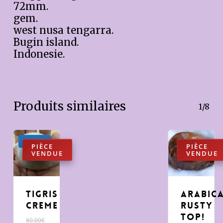
72mm.
gem.
west nusa tengarra.
Bugin island.
Indonesie.
Produits similaires
1/8
Promo !
tigris
Arabic
creme
Rusty
Top!
Le
80,00
€