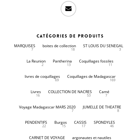
email
Catégories de produits
MARQUISES
boites de collection
ST LOUIS DU SENEGAL
7
18
3
La Reunion
Pantherina
Coquillages fossiles
2
13
11
livres de coquillages
Coquillages de Madagascar
69
169
Livres
COLLECTION DE NACRES
Camé
16
53
7
Voyage Madagascar MARS 2020
JUMELLE DE THEATRE
7
8
PENDENTIFS
Burgos
CASSIS
SPONDYLES
22
15
17
46
CARNET DE VOYAGE
argonautes et nautiles