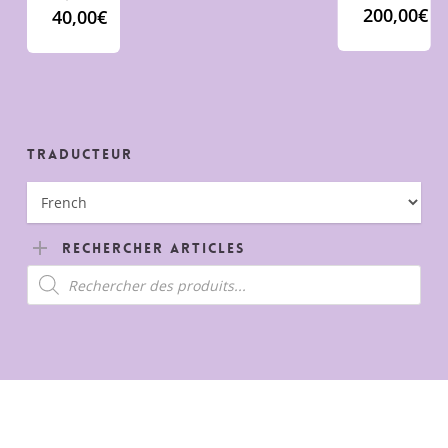
prix
200,00
€
40,00
€
initial
Le
était :
prix
80,00€.
actuel
est :
40,00€.
Traducteur
Rechercher Articles
Recherche
de
produits