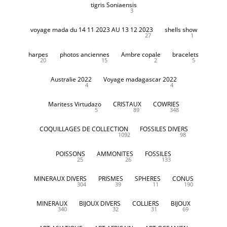
tigris Soniaensis
3
voyage mada du 14 11 2023 AU 13 12 2023
shells show
27
1
harpes
photos anciennes
Ambre copale
bracelets
20
15
2
5
Australie 2022
Voyage madagascar 2022
4
4
Maritess Virtudazo
CRISTAUX
COWRIES
5
89
348
COQUILLAGES DE COLLECTION
FOSSILES DIVERS
1092
98
POISSONS
AMMONITES
FOSSILES
25
26
133
MINERAUX DIVERS
PRISMES
SPHERES
CONUS
304
39
11
190
MINERAUX
BIJOUX DIVERS
COLLIERS
BIJOUX
340
32
31
69