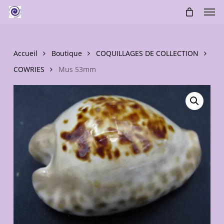
Skip
Men
to
main
content
Accueil
Boutique
COQUILLAGES DE COLLECTION
COWRIES
Mus 53mm