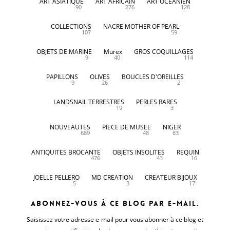
ART ASIATIQUE
ART AFRICAIN
ART OCEANIEN
90
276
128
COLLECTIONS
NACRE MOTHER OF PEARL
107
59
OBJETS DE MARINE
Murex
GROS COQUILLAGES
9
40
114
PAPILLONS
OLIVES
BOUCLES D'OREILLES
9
26
2
LANDSNAIL TERRESTRES
PERLES RARES
19
3
NOUVEAUTES
PIECE DE MUSEE
NIGER
689
48
83
ANTIQUITES BROCANTE
OBJETS INSOLITES
REQUIN
476
43
16
JOELLE PELLERO
MD CREATION
CREATEUR BIJOUX
5
3
17
Abonnez-vous à ce blog par e-mail.
Saisissez votre adresse e-mail pour vous abonner à ce blog et