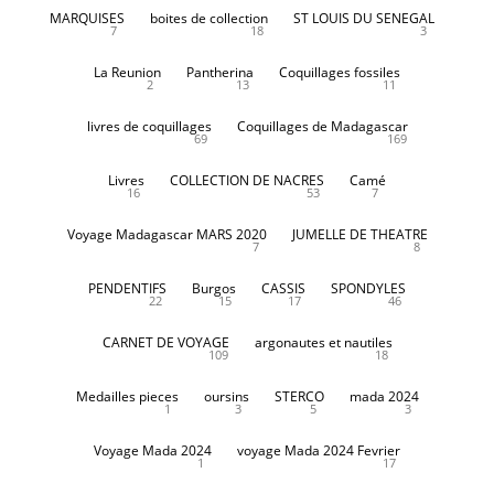
MARQUISES
boites de collection
ST LOUIS DU SENEGAL
7
18
3
La Reunion
Pantherina
Coquillages fossiles
2
13
11
livres de coquillages
Coquillages de Madagascar
69
169
Livres
COLLECTION DE NACRES
Camé
16
53
7
Voyage Madagascar MARS 2020
JUMELLE DE THEATRE
7
8
PENDENTIFS
Burgos
CASSIS
SPONDYLES
22
15
17
46
CARNET DE VOYAGE
argonautes et nautiles
109
18
Medailles pieces
oursins
STERCO
mada 2024
1
3
5
3
Voyage Mada 2024
voyage Mada 2024 Fevrier
1
17