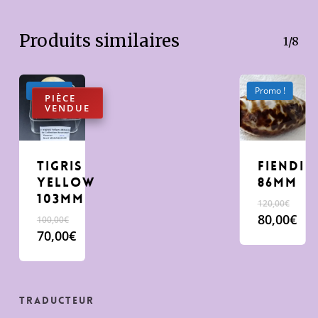
Produits similaires
1/8
Promo !
Promo !
tigris
fiendi
yellow
86mm
103mm
120,00
€
Le
80,00
€
100,00
€
prix
Le
Le
70,00
€
initial
prix
prix
Le
était :
actuel
initial
prix
120,00€.
est :
était :
actuel
80,00€.
100,00€.
est :
Traducteur
70,00€.