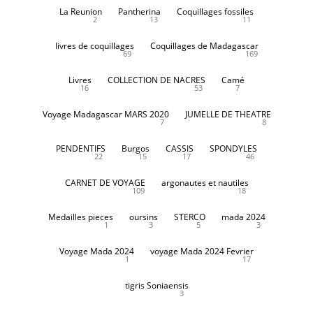
La Reunion
Pantherina
Coquillages fossiles
2
13
11
livres de coquillages
Coquillages de Madagascar
69
169
Livres
COLLECTION DE NACRES
Camé
16
53
7
Voyage Madagascar MARS 2020
JUMELLE DE THEATRE
7
8
PENDENTIFS
Burgos
CASSIS
SPONDYLES
22
15
17
46
CARNET DE VOYAGE
argonautes et nautiles
109
18
Medailles pieces
oursins
STERCO
mada 2024
1
3
5
3
Voyage Mada 2024
voyage Mada 2024 Fevrier
1
17
tigris Soniaensis
3