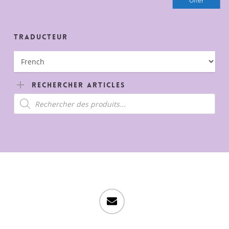
Offer
est :
40,00€.
Traducteur
Rechercher Articles
Recherche
de
produits
email