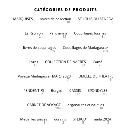
Catégories de produits
MARQUISES
boites de collection
ST LOUIS DU SENEGAL
7
18
3
La Reunion
Pantherina
Coquillages fossiles
2
13
11
livres de coquillages
Coquillages de Madagascar
69
169
Livres
COLLECTION DE NACRES
Camé
16
53
7
Voyage Madagascar MARS 2020
JUMELLE DE THEATRE
7
8
PENDENTIFS
Burgos
CASSIS
SPONDYLES
22
15
17
46
CARNET DE VOYAGE
argonautes et nautiles
109
18
Medailles pieces
oursins
STERCO
mada 2024
1
3
5
3