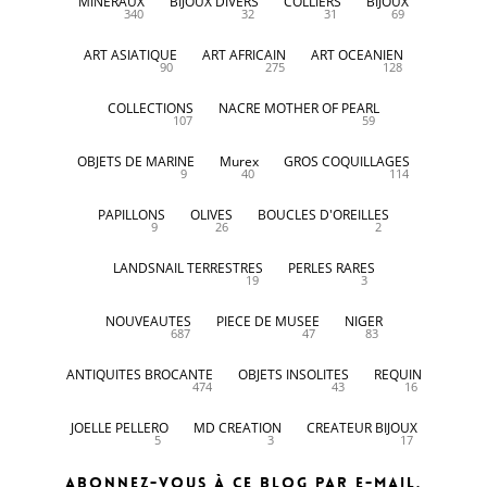
MINERAUX
BIJOUX DIVERS
COLLIERS
BIJOUX
340
32
31
69
ART ASIATIQUE
ART AFRICAIN
ART OCEANIEN
90
275
128
COLLECTIONS
NACRE MOTHER OF PEARL
107
59
OBJETS DE MARINE
Murex
GROS COQUILLAGES
9
40
114
PAPILLONS
OLIVES
BOUCLES D'OREILLES
9
26
2
LANDSNAIL TERRESTRES
PERLES RARES
19
3
NOUVEAUTES
PIECE DE MUSEE
NIGER
687
47
83
ANTIQUITES BROCANTE
OBJETS INSOLITES
REQUIN
474
43
16
JOELLE PELLERO
MD CREATION
CREATEUR BIJOUX
5
3
17
Abonnez-vous à ce blog par e-mail.