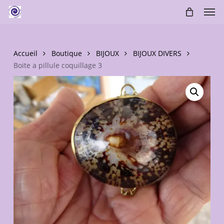
Skip
Men
to
main
content
Accueil
Boutique
BIJOUX
BIJOUX DIVERS
Boite a pillule coquillage 3