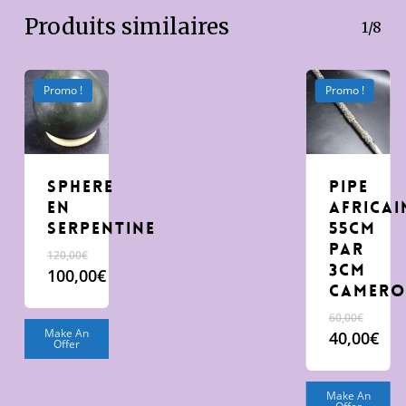
Produits similaires
1/8
Promo !
Promo !
sphere
pipe
en
africai
serpentine
55cm
par
120,00
€
3cm
Le
100,00
€
Camer
prix
Le
initial
prix
Le
60,00
€
était :
actuel
prix
Make An
40,00
€
Offer
120,00€.
est :
initial
Le
100,00€.
était 
prix
60,00
actuel
Make An