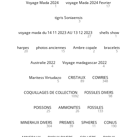
Voyage Mada 2024
voyage Mada 2024 Fevrier
1
17
tigris Soniaensis
3
voyage mada du 14 11 2023 AU 13 12 2023
shells show
27
1
harpes
photos anciennes
Ambre copale
bracelets
20
15
2
5
Australie 2022
Voyage madagascar 2022
4
4
Maritess Virtudazo
CRISTAUX
COWRIES
5
89
348
COQUILLAGES DE COLLECTION
FOSSILES DIVERS
1092
98
POISSONS
AMMONITES
FOSSILES
25
26
133
MINERAUX DIVERS
PRISMES
SPHERES
CONUS
304
39
11
190