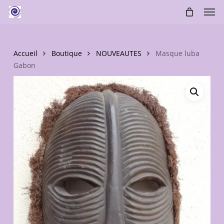
Skip
Men
to
main
content
Accueil
Boutique
NOUVEAUTES
Masque luba
Gabon