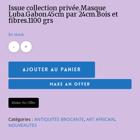
initial
actuel
Issue collection privée.Masque
était :
est :
Luba.Gabon.45cm par 24cm.Bois et
fibres.1100 grs
300,00€.
150,00€.
En stock
Ajouter Au Panier
Make An Offer
Make An Offer
Catégories :
ANTIQUITES BROCANTE
,
ART AFRICAIN
,
NOUVEAUTES