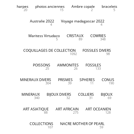
harpes
photos anciennes
Ambre copale
bracelets
20
15
2
5
Australie 2022
Voyage madagascar 2022
4
4
Maritess Virtudazo
CRISTAUX
COWRIES
5
89
348
COQUILLAGES DE COLLECTION
FOSSILES DIVERS
1092
98
POISSONS
AMMONITES
FOSSILES
25
26
133
MINERAUX DIVERS
PRISMES
SPHERES
CONUS
304
39
11
190
MINERAUX
BIJOUX DIVERS
COLLIERS
BIJOUX
340
32
31
69
ART ASIATIQUE
ART AFRICAIN
ART OCEANIEN
88
275
128
COLLECTIONS
NACRE MOTHER OF PEARL
107
59