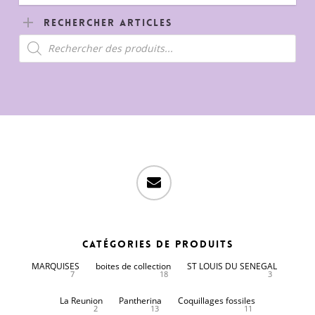
Rechercher Articles
Recherche
de
produits
email
Catégories de produits
MARQUISES
boites de collection
ST LOUIS DU SENEGAL
7
18
3
La Reunion
Pantherina
Coquillages fossiles
2
13
11