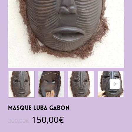
Masque luba Gabon
Le
Le
150,00
€
300,00
€
prix
prix