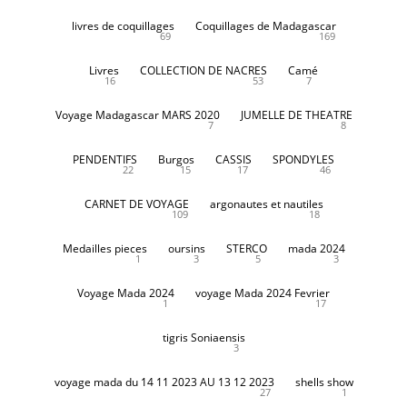
livres de coquillages
Coquillages de Madagascar
69
169
Livres
COLLECTION DE NACRES
Camé
16
53
7
Voyage Madagascar MARS 2020
JUMELLE DE THEATRE
7
8
PENDENTIFS
Burgos
CASSIS
SPONDYLES
22
15
17
46
CARNET DE VOYAGE
argonautes et nautiles
109
18
Medailles pieces
oursins
STERCO
mada 2024
1
3
5
3
Voyage Mada 2024
voyage Mada 2024 Fevrier
1
17
tigris Soniaensis
3
voyage mada du 14 11 2023 AU 13 12 2023
shells show
27
1