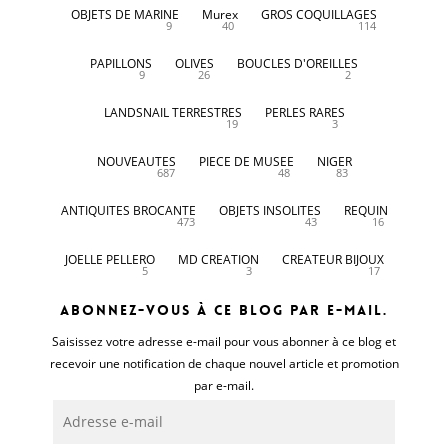
OBJETS DE MARINE
Murex
GROS COQUILLAGES
9
40
114
PAPILLONS
OLIVES
BOUCLES D'OREILLES
9
26
2
LANDSNAIL TERRESTRES
PERLES RARES
19
3
NOUVEAUTES
PIECE DE MUSEE
NIGER
687
48
83
ANTIQUITES BROCANTE
OBJETS INSOLITES
REQUIN
473
43
16
JOELLE PELLERO
MD CREATION
CREATEUR BIJOUX
5
3
17
Abonnez-vous à ce blog par e-mail.
Saisissez votre adresse e-mail pour vous abonner à ce blog et
recevoir une notification de chaque nouvel article et promotion
par e-mail.
Adresse
e-