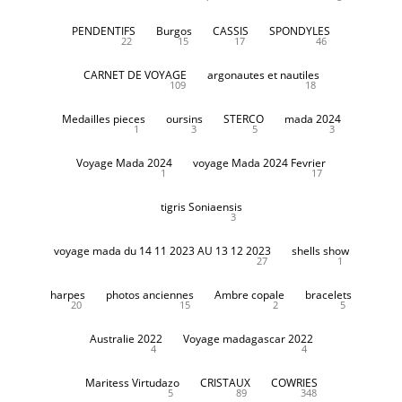
PENDENTIFS
Burgos
CASSIS
SPONDYLES
22
15
17
46
CARNET DE VOYAGE
argonautes et nautiles
109
18
Medailles pieces
oursins
STERCO
mada 2024
1
3
5
3
Voyage Mada 2024
voyage Mada 2024 Fevrier
1
17
tigris Soniaensis
3
voyage mada du 14 11 2023 AU 13 12 2023
shells show
27
1
harpes
photos anciennes
Ambre copale
bracelets
20
15
2
5
Australie 2022
Voyage madagascar 2022
4
4
Maritess Virtudazo
CRISTAUX
COWRIES
5
89
348