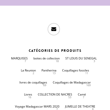
email
Catégories de produits
MARQUISES
boites de collection
ST LOUIS DU SENEGAL
7
18
3
La Reunion
Pantherina
Coquillages fossiles
2
13
11
livres de coquillages
Coquillages de Madagascar
69
169
Livres
COLLECTION DE NACRES
Camé
16
53
7
Voyage Madagascar MARS 2020
JUMELLE DE THEATRE
7
8