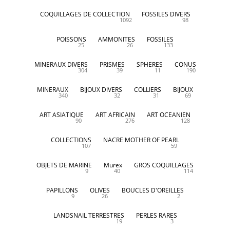
COQUILLAGES DE COLLECTION
FOSSILES DIVERS
1092
98
POISSONS
AMMONITES
FOSSILES
25
26
133
MINERAUX DIVERS
PRISMES
SPHERES
CONUS
304
39
11
190
MINERAUX
BIJOUX DIVERS
COLLIERS
BIJOUX
340
32
31
69
ART ASIATIQUE
ART AFRICAIN
ART OCEANIEN
90
276
128
COLLECTIONS
NACRE MOTHER OF PEARL
107
59
OBJETS DE MARINE
Murex
GROS COQUILLAGES
9
40
114
PAPILLONS
OLIVES
BOUCLES D'OREILLES
9
26
2
LANDSNAIL TERRESTRES
PERLES RARES
19
3