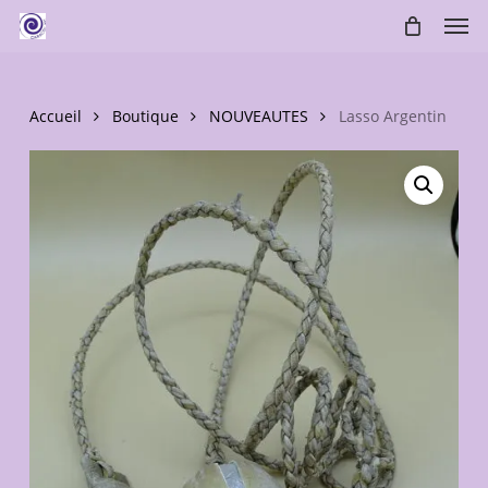
Skip
Men
to
main
content
Accueil
Boutique
NOUVEAUTES
Lasso Argentin