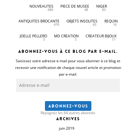
NOUVEAUTES
PIECE DE MUSEE
NIGER
689
48
83
ANTIQUITES BROCANTE
OBJETS INSOLITES
REQUIN
476
43
16
JOELLE PELLERO
MD CREATION
CREATEUR BIJOUX
5
3
17
Abonnez-vous à ce blog par e-mail.
Saisissez votre adresse e-mail pour vous abonner à ce blog et
recevoir une notification de chaque nouvel article et promotion
par e-mail.
Adresse
e-
mail
Abonnez-vous
Rejoignez les 64 autres abonnés
Archives
juin 2019