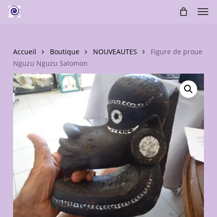
Skip
Men
to
main
content
Accueil
Boutique
NOUVEAUTES
Figure de proue
Nguzu Nguzu Salomon