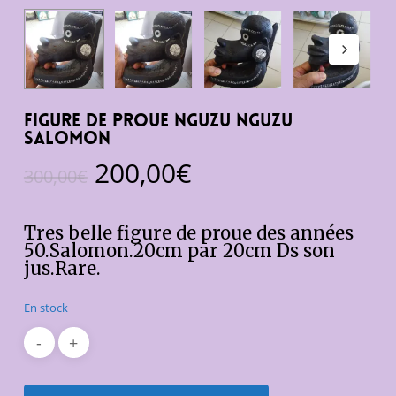
Figure de proue Nguzu Nguzu
Salomon
Le
Le
200,00
€
300,00
€
prix
prix
initial
actuel
Tres belle figure de proue des années
était :
est :
50.Salomon.20cm par 20cm Ds son
jus.Rare.
300,00€.
200,00€.
En stock