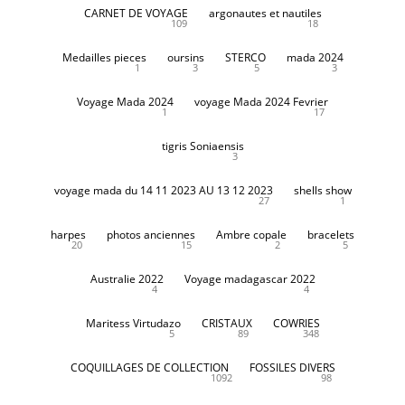
CARNET DE VOYAGE
argonautes et nautiles
109
18
Medailles pieces
oursins
STERCO
mada 2024
1
3
5
3
Voyage Mada 2024
voyage Mada 2024 Fevrier
1
17
tigris Soniaensis
3
voyage mada du 14 11 2023 AU 13 12 2023
shells show
27
1
harpes
photos anciennes
Ambre copale
bracelets
20
15
2
5
Australie 2022
Voyage madagascar 2022
4
4
Maritess Virtudazo
CRISTAUX
COWRIES
5
89
348
COQUILLAGES DE COLLECTION
FOSSILES DIVERS
1092
98