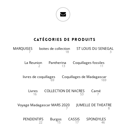
email
Catégories de produits
MARQUISES
boites de collection
ST LOUIS DU SENEGAL
7
18
3
La Reunion
Pantherina
Coquillages fossiles
2
13
11
livres de coquillages
Coquillages de Madagascar
69
169
Livres
COLLECTION DE NACRES
Camé
16
53
7
Voyage Madagascar MARS 2020
JUMELLE DE THEATRE
7
8
PENDENTIFS
Burgos
CASSIS
SPONDYLES
22
15
17
46