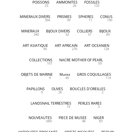
POISSONS
AMMONITES
FOSSILES
25
26
133
MINERAUX DIVERS
PRISMES
SPHERES
CONUS
304
39
11
190
MINERAUX
BIJOUX DIVERS
COLLIERS
BIJOUX
340
32
31
69
ART ASIATIQUE
ART AFRICAIN
ART OCEANIEN
90
276
128
COLLECTIONS
NACRE MOTHER OF PEARL
107
59
OBJETS DE MARINE
Murex
GROS COQUILLAGES
9
40
114
PAPILLONS
OLIVES
BOUCLES D'OREILLES
9
26
2
LANDSNAIL TERRESTRES
PERLES RARES
19
3
NOUVEAUTES
PIECE DE MUSEE
NIGER
689
48
83