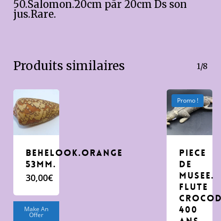
50.Salomon.20cm par 20cm Ds son
jus.Rare.
Produits similaires
1/8
Promo !
Behelook.Orange
Piece
53mm.
de
Musee.
30,00
€
flute
crocod
400
Make An
Offer