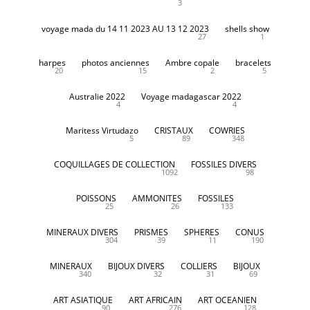
3
voyage mada du 14 11 2023 AU 13 12 2023
shells show
27
1
harpes
photos anciennes
Ambre copale
bracelets
20
15
2
5
Australie 2022
Voyage madagascar 2022
4
4
Maritess Virtudazo
CRISTAUX
COWRIES
5
89
348
COQUILLAGES DE COLLECTION
FOSSILES DIVERS
1092
98
POISSONS
AMMONITES
FOSSILES
25
26
133
MINERAUX DIVERS
PRISMES
SPHERES
CONUS
304
39
11
190
MINERAUX
BIJOUX DIVERS
COLLIERS
BIJOUX
340
32
31
69
ART ASIATIQUE
ART AFRICAIN
ART OCEANIEN
90
276
128