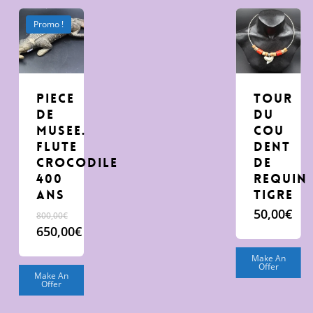
Promo !
Piece
tour
de
du
Musee.
cou
flute
dent
crocodile
de
400
requin
ans
tigre
50,00
€
800,00
€
Le
650,00
€
prix
Le
Make An
initial
prix
Offer
était :
actuel
Make An
Offer
800,00€.
est :
650,00€.