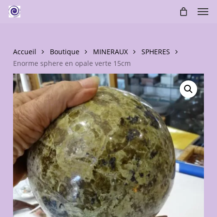
Skip
Men
to
main
content
Accueil
Boutique
MINERAUX
SPHERES
Enorme sphere en opale verte 15cm