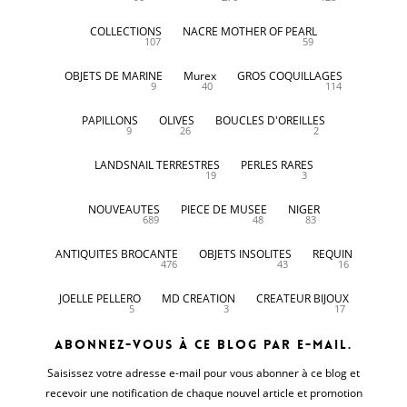
COLLECTIONS
NACRE MOTHER OF PEARL
107
59
OBJETS DE MARINE
Murex
GROS COQUILLAGES
9
40
114
PAPILLONS
OLIVES
BOUCLES D'OREILLES
9
26
2
LANDSNAIL TERRESTRES
PERLES RARES
19
3
NOUVEAUTES
PIECE DE MUSEE
NIGER
689
48
83
ANTIQUITES BROCANTE
OBJETS INSOLITES
REQUIN
476
43
16
JOELLE PELLERO
MD CREATION
CREATEUR BIJOUX
5
3
17
Abonnez-vous à ce blog par e-mail.
Saisissez votre adresse e-mail pour vous abonner à ce blog et
recevoir une notification de chaque nouvel article et promotion