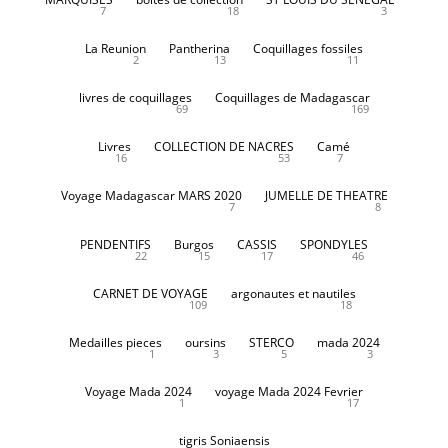
7
18
3
La Reunion
Pantherina
Coquillages fossiles
2
13
11
livres de coquillages
Coquillages de Madagascar
69
169
Livres
COLLECTION DE NACRES
Camé
16
53
7
Voyage Madagascar MARS 2020
JUMELLE DE THEATRE
7
8
PENDENTIFS
Burgos
CASSIS
SPONDYLES
22
15
17
46
CARNET DE VOYAGE
argonautes et nautiles
109
18
Medailles pieces
oursins
STERCO
mada 2024
1
3
5
3
Voyage Mada 2024
voyage Mada 2024 Fevrier
1
17
tigris Soniaensis