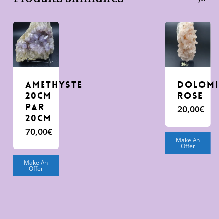
amethyste
Dolomi
20cm
rose
par
20,00
€
20cm
70,00
€
Make An
Offer
Make An
Offer