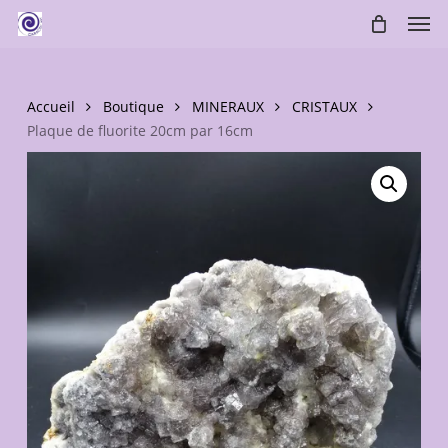
Skip
Men
to
main
content
Accueil
Boutique
MINERAUX
CRISTAUX
Plaque de fluorite 20cm par 16cm