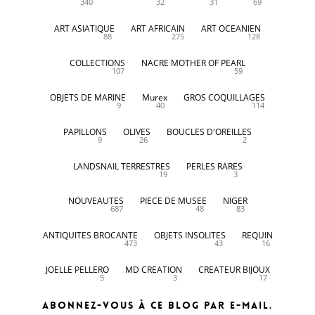
340
32
31
69
ART ASIATIQUE
ART AFRICAIN
ART OCEANIEN
88
275
128
COLLECTIONS
NACRE MOTHER OF PEARL
107
59
OBJETS DE MARINE
Murex
GROS COQUILLAGES
9
40
114
PAPILLONS
OLIVES
BOUCLES D'OREILLES
9
26
2
LANDSNAIL TERRESTRES
PERLES RARES
19
3
NOUVEAUTES
PIECE DE MUSEE
NIGER
687
48
83
ANTIQUITES BROCANTE
OBJETS INSOLITES
REQUIN
473
43
16
JOELLE PELLERO
MD CREATION
CREATEUR BIJOUX
5
3
17
Abonnez-vous à ce blog par e-mail.