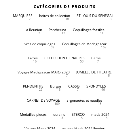
Catégories de produits
MARQUISES
boites de collection
ST LOUIS DU SENEGAL
7
18
3
La Reunion
Pantherina
Coquillages fossiles
2
13
11
livres de coquillages
Coquillages de Madagascar
69
169
Livres
COLLECTION DE NACRES
Camé
16
53
7
Voyage Madagascar MARS 2020
JUMELLE DE THEATRE
7
8
PENDENTIFS
Burgos
CASSIS
SPONDYLES
22
15
17
46
CARNET DE VOYAGE
argonautes et nautiles
109
18
Medailles pieces
oursins
STERCO
mada 2024
1
3
5
3
Voyage Mada 2024
voyage Mada 2024 Fevrier