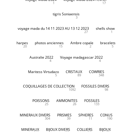
1
17
tigris Soniaensis
3
voyage mada du 14 11 2023 AU 13 12 2023
shells show
27
1
harpes
photos anciennes
Ambre copale
bracelets
20
15
2
5
Australie 2022
Voyage madagascar 2022
4
4
Maritess Virtudazo
CRISTAUX
COWRIES
5
89
348
COQUILLAGES DE COLLECTION
FOSSILES DIVERS
1092
98
POISSONS
AMMONITES
FOSSILES
25
26
133
MINERAUX DIVERS
PRISMES
SPHERES
CONUS
304
39
11
190
MINERAUX
BIJOUX DIVERS
COLLIERS
BIJOUX