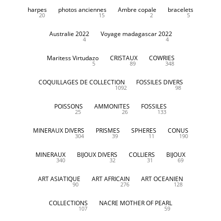
harpes
photos anciennes
Ambre copale
bracelets
20
15
2
5
Australie 2022
Voyage madagascar 2022
4
4
Maritess Virtudazo
CRISTAUX
COWRIES
5
89
348
COQUILLAGES DE COLLECTION
FOSSILES DIVERS
1092
98
POISSONS
AMMONITES
FOSSILES
25
26
133
MINERAUX DIVERS
PRISMES
SPHERES
CONUS
304
39
11
190
MINERAUX
BIJOUX DIVERS
COLLIERS
BIJOUX
340
32
31
69
ART ASIATIQUE
ART AFRICAIN
ART OCEANIEN
90
276
128
COLLECTIONS
NACRE MOTHER OF PEARL
107
59