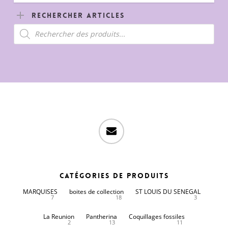
Rechercher Articles
Recherche
de
produits
email
Catégories de produits
MARQUISES
boites de collection
ST LOUIS DU SENEGAL
7
18
3
La Reunion
Pantherina
Coquillages fossiles
2
13
11