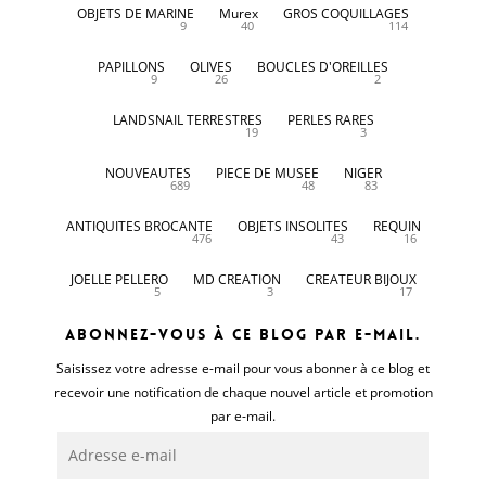
OBJETS DE MARINE
Murex
GROS COQUILLAGES
9
40
114
PAPILLONS
OLIVES
BOUCLES D'OREILLES
9
26
2
LANDSNAIL TERRESTRES
PERLES RARES
19
3
NOUVEAUTES
PIECE DE MUSEE
NIGER
689
48
83
ANTIQUITES BROCANTE
OBJETS INSOLITES
REQUIN
476
43
16
JOELLE PELLERO
MD CREATION
CREATEUR BIJOUX
5
3
17
Abonnez-vous à ce blog par e-mail.
Saisissez votre adresse e-mail pour vous abonner à ce blog et
recevoir une notification de chaque nouvel article et promotion
par e-mail.
Adresse
e-