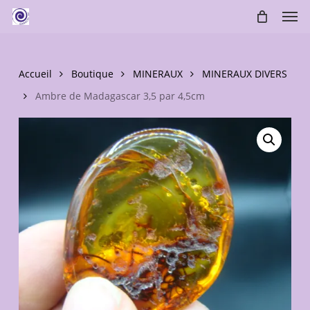
Skip
Men
to
main
content
Accueil
Boutique
MINERAUX
MINERAUX DIVERS
Ambre de Madagascar 3,5 par 4,5cm