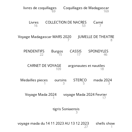
livres de coquillages
Coquillages de Madagascar
69
169
Livres
COLLECTION DE NACRES
Camé
16
53
7
Voyage Madagascar MARS 2020
JUMELLE DE THEATRE
7
8
PENDENTIFS
Burgos
CASSIS
SPONDYLES
22
15
17
46
CARNET DE VOYAGE
argonautes et nautiles
109
18
Medailles pieces
oursins
STERCO
mada 2024
1
3
5
3
Voyage Mada 2024
voyage Mada 2024 Fevrier
1
17
tigris Soniaensis
3
voyage mada du 14 11 2023 AU 13 12 2023
shells show
27
1