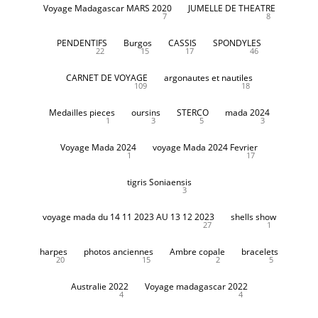
Voyage Madagascar MARS 2020
JUMELLE DE THEATRE
7
8
PENDENTIFS
Burgos
CASSIS
SPONDYLES
22
15
17
46
CARNET DE VOYAGE
argonautes et nautiles
109
18
Medailles pieces
oursins
STERCO
mada 2024
1
3
5
3
Voyage Mada 2024
voyage Mada 2024 Fevrier
1
17
tigris Soniaensis
3
voyage mada du 14 11 2023 AU 13 12 2023
shells show
27
1
harpes
photos anciennes
Ambre copale
bracelets
20
15
2
5
Australie 2022
Voyage madagascar 2022
4
4