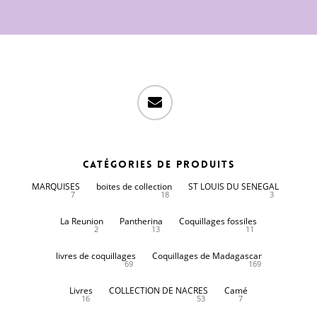
email
Catégories de produits
MARQUISES
boites de collection
ST LOUIS DU SENEGAL
7
18
3
La Reunion
Pantherina
Coquillages fossiles
2
13
11
livres de coquillages
Coquillages de Madagascar
69
169
Livres
COLLECTION DE NACRES
Camé
16
53
7