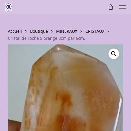
Skip
Men
to
main
content
Accueil
Boutique
MINERAUX
CRISTAUX
Cristal de roche 5 orange 8cm par 6cm.