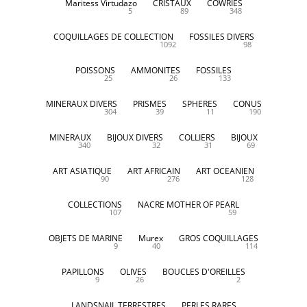
Maritess Virtudazo
CRISTAUX
COWRIES
5
89
348
COQUILLAGES DE COLLECTION
FOSSILES DIVERS
1092
98
POISSONS
AMMONITES
FOSSILES
25
26
133
MINERAUX DIVERS
PRISMES
SPHERES
CONUS
304
39
11
190
MINERAUX
BIJOUX DIVERS
COLLIERS
BIJOUX
340
32
31
69
ART ASIATIQUE
ART AFRICAIN
ART OCEANIEN
90
276
128
COLLECTIONS
NACRE MOTHER OF PEARL
107
59
OBJETS DE MARINE
Murex
GROS COQUILLAGES
9
40
114
PAPILLONS
OLIVES
BOUCLES D'OREILLES
9
26
2
LANDSNAIL TERRESTRES
PERLES RARES