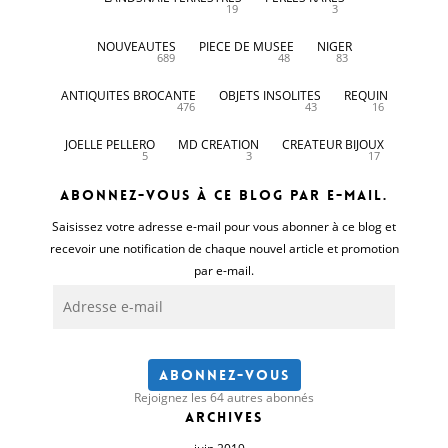
19
3
NOUVEAUTES
PIECE DE MUSEE
NIGER
689
48
83
ANTIQUITES BROCANTE
OBJETS INSOLITES
REQUIN
476
43
16
JOELLE PELLERO
MD CREATION
CREATEUR BIJOUX
5
3
17
Abonnez-vous à ce blog par e-mail.
Saisissez votre adresse e-mail pour vous abonner à ce blog et
recevoir une notification de chaque nouvel article et promotion
par e-mail.
Adresse
e-
mail
Abonnez-vous
Rejoignez les 64 autres abonnés
Archives