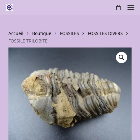
Skip
Men
to
main
content
Accueil
Boutique
FOSSILES
FOSSILES DIVERS
FOSSILE TRILOBITE