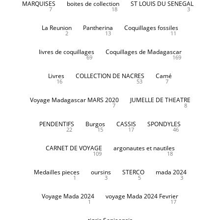
MARQUISES
boites de collection
ST LOUIS DU SENEGAL
7
18
3
La Reunion
Pantherina
Coquillages fossiles
2
13
11
livres de coquillages
Coquillages de Madagascar
69
169
Livres
COLLECTION DE NACRES
Camé
16
53
7
Voyage Madagascar MARS 2020
JUMELLE DE THEATRE
7
8
PENDENTIFS
Burgos
CASSIS
SPONDYLES
22
15
17
46
CARNET DE VOYAGE
argonautes et nautiles
109
18
Medailles pieces
oursins
STERCO
mada 2024
1
3
5
3
Voyage Mada 2024
voyage Mada 2024 Fevrier
1
17