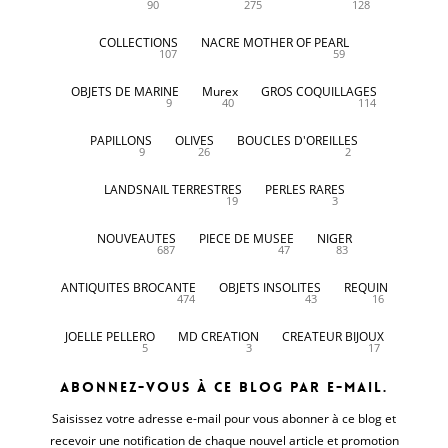
90
275
128
COLLECTIONS
NACRE MOTHER OF PEARL
107
59
OBJETS DE MARINE
Murex
GROS COQUILLAGES
9
40
114
PAPILLONS
OLIVES
BOUCLES D'OREILLES
9
26
2
LANDSNAIL TERRESTRES
PERLES RARES
19
3
NOUVEAUTES
PIECE DE MUSEE
NIGER
687
47
83
ANTIQUITES BROCANTE
OBJETS INSOLITES
REQUIN
474
43
16
JOELLE PELLERO
MD CREATION
CREATEUR BIJOUX
5
3
17
Abonnez-vous à ce blog par e-mail.
Saisissez votre adresse e-mail pour vous abonner à ce blog et
recevoir une notification de chaque nouvel article et promotion