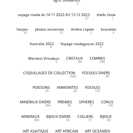
tigris Soniaensis
3
voyage mada du 14 11 2023 AU 13 12 2023
shells show
27
1
harpes
photos anciennes
Ambre copale
bracelets
20
15
2
5
Australie 2022
Voyage madagascar 2022
4
4
Maritess Virtudazo
CRISTAUX
COWRIES
5
89
348
COQUILLAGES DE COLLECTION
FOSSILES DIVERS
1092
98
POISSONS
AMMONITES
FOSSILES
25
26
133
MINERAUX DIVERS
PRISMES
SPHERES
CONUS
304
39
11
190
MINERAUX
BIJOUX DIVERS
COLLIERS
BIJOUX
340
32
31
69
ART ASIATIQUE
ART AFRICAIN
ART OCEANIEN