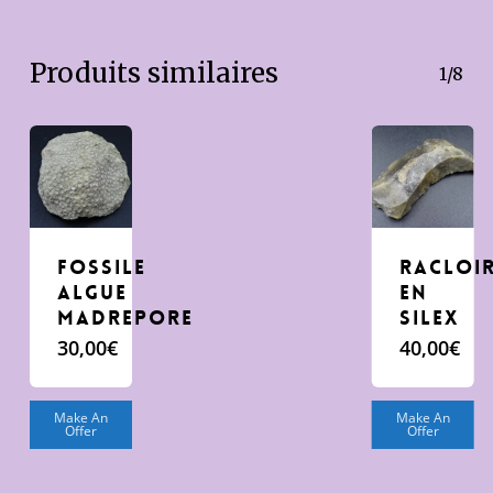
Produits similaires
1/8
FOSSILE
RACLOI
ALGUE
EN
MADREPORE
SILEX
30,00
€
40,00
€
Make An
Make An
Offer
Offer