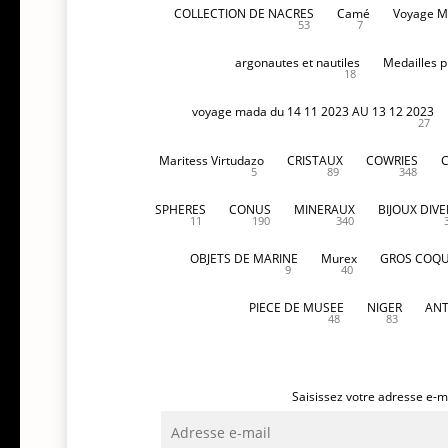
COLLECTION DE NACRES
Camé
Voyage M
53
7
argonautes et nautiles
Medailles p
18
voyage mada du 14 11 2023 AU 13 12 2023
27
Maritess Virtudazo
CRISTAUX
COWRIES
5
89
348
SPHERES
CONUS
MINERAUX
BIJOUX DIVE
11
190
340
OBJETS DE MARINE
Murex
GROS COQU
9
40
PIECE DE MUSEE
NIGER
ANT
48
83
Saisissez votre adresse e-ma
Adresse
e-