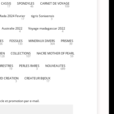
CASSIS
SPONDYLES
CARNET DE VOYAGE
17
46
109
Mada 2024 Fevrier
tigris Soniaensis
17
3
Australie 2022
Voyage madagascar 2022
4
4
ES
FOSSILES
MINERAUX DIVERS
PRISMES
26
133
304
39
IEN
COLLECTIONS
NACRE MOTHER OF PEARL
128
107
59
RRESTRES
PERLES RARES
NOUVEAUTES
19
3
689
D CREATION
CREATEUR BIJOUX
3
17
icle et promotion par e-mail.