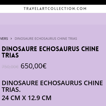
TRAVELARTCOLLECTION.COM
IVERS
DINOSAURE ECHOSAURUS CHINE TRIAS
DINOSAURE ECHOSAURUS CHINE
TRIAS
Le
Le
650,00
€
750,00
€
prix
prix
initial
actuel
DINOSAURE ECHOSAURUS CHINE
était :
est :
TRIAS.
750,00€.
650,00€.
24 CM X 12.9 CM