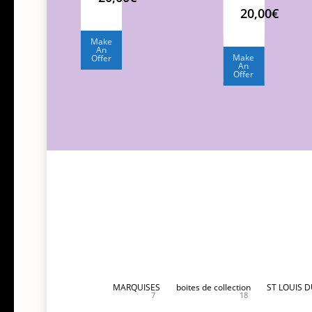
20,00
€
Make
An
Make
Offer
An
Offer
MARQUISES
boites de collection
ST LOUIS 
7
18