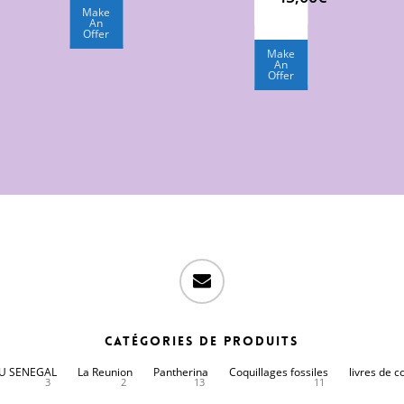
Make
An
Offer
Make
An
Offer
email
Catégories de produits
DU SENEGAL
La Reunion
Pantherina
Coquillages fossiles
livres de c
3
2
13
11