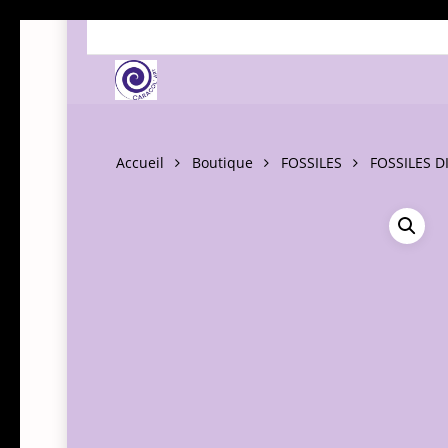
Skip
to
main
content
Accueil
Boutique
FOSSILES
FOSSILES D