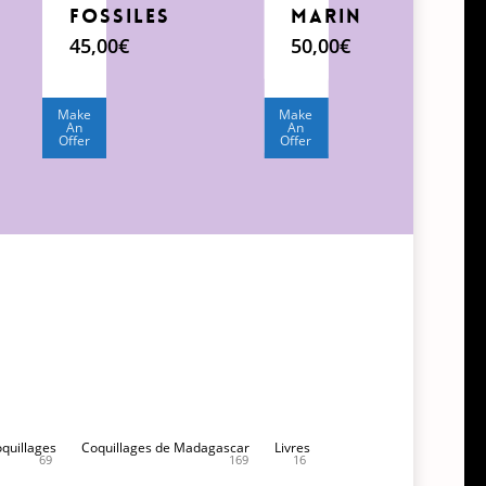
fossiles
Marin
45,00
€
50,00
€
Make
Make
An
An
Offer
Offer
oquillages
Coquillages de Madagascar
Livres
69
169
16