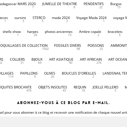
adagascar MARS 2020
JUMELLE DE THEATRE
PENDENTIFS
Burgos
7
8
22
15
ieces
oursins
STERCO
mada 2024
Voyage Mada 2024
voyage 
1
3
5
3
1
shells show
harpes
photos anciennes
Ambre copale
bracelets
1
20
15
2
5
COQUILLAGES DE COLLECTION
FOSSILES DIVERS
POISSONS
AMMONIT
1092
98
25
RS
COLLIERS
BIJOUX
ART ASIATIQUE
ART AFRICAIN
ART OCEAN
32
31
69
90
276
ILLAGES
PAPILLONS
OLIVES
BOUCLES D'OREILLES
LANDSNAIL TE
114
9
26
2
IQUITES BROCANTE
OBJETS INSOLITES
REQUIN
JOELLE PELLERO
M
476
43
16
5
Abonnez-vous à ce blog par e-mail.
il pour vous abonner à ce blog et recevoir une notification de chaque nouvel art