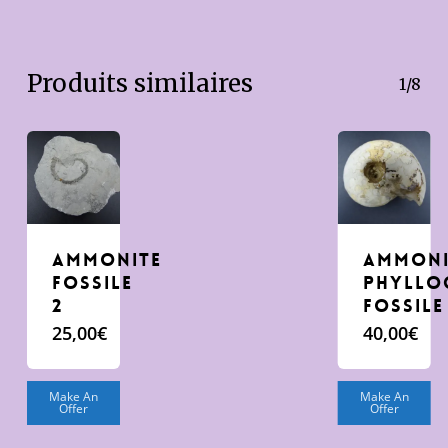
Produits similaires
1/8
AMMONITE
AMMONI
FOSSILE
PHYLLO
2
FOSSILE
25,00
€
40,00
€
Make An
Make An
Offer
Offer