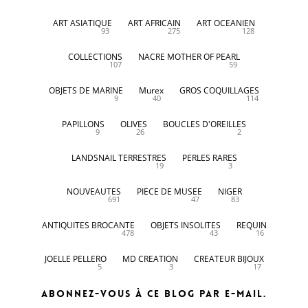
ART ASIATIQUE
ART AFRICAIN
ART OCEANIEN
93
275
128
COLLECTIONS
NACRE MOTHER OF PEARL
107
59
OBJETS DE MARINE
Murex
GROS COQUILLAGES
9
40
114
PAPILLONS
OLIVES
BOUCLES D'OREILLES
9
26
2
LANDSNAIL TERRESTRES
PERLES RARES
19
3
NOUVEAUTES
PIECE DE MUSEE
NIGER
691
47
83
ANTIQUITES BROCANTE
OBJETS INSOLITES
REQUIN
478
43
16
JOELLE PELLERO
MD CREATION
CREATEUR BIJOUX
5
3
17
Abonnez-vous à ce blog par e-mail.