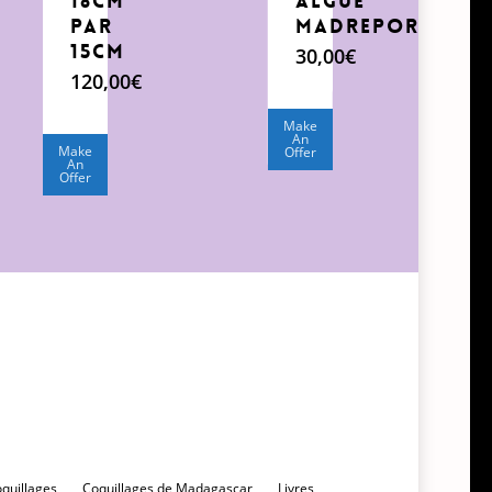
18cm
ALGUE
Par
MADREPORE
15cm
30,00
€
120,00
€
Make
An
Make
Offer
An
Offer
oquillages
Coquillages de Madagascar
Livres