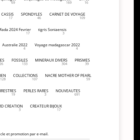
69
169
16
CASSIS
SPONDYLES
CARNET DE VOYAGE
17
46
109
Mada 2024 Fevrier
tigris Soniaensis
17
3
Australie 2022
Voyage madagascar 2022
4
4
ES
FOSSILES
MINERAUX DIVERS
PRISMES
26
133
304
39
IEN
COLLECTIONS
NACRE MOTHER OF PEARL
128
107
59
RRESTRES
PERLES RARES
NOUVEAUTES
19
3
691
D CREATION
CREATEUR BIJOUX
3
17
icle et promotion par e-mail.