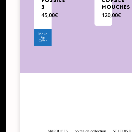
FOSSILE
COPALE
3
MOUCHES
45,00
€
120,00
€
Make
An
Offer
MARQUISES
boites de collection
ST LOUIS 