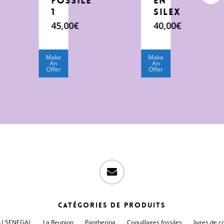
FOSSILE
EN
1
SILEX
45,00
€
40,00
€
Make
Make
An
An
Offer
Offer
email
Catégories de produits
DU SENEGAL
La Reunion
Pantherina
Coquillages fossiles
livres de c