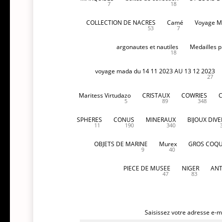
7
18
COLLECTION DE NACRES
Camé
Voyage M
53
7
argonautes et nautiles
Medailles p
18
voyage mada du 14 11 2023 AU 13 12 2023
27
Maritess Virtudazo
CRISTAUX
COWRIES
5
89
348
SPHERES
CONUS
MINERAUX
BIJOUX DIVE
11
190
340
OBJETS DE MARINE
Murex
GROS COQU
9
40
PIECE DE MUSEE
NIGER
ANT
47
83
Saisissez votre adresse e-ma