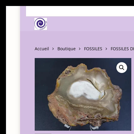
Skip
to
main
content
Accueil
Boutique
FOSSILES
FOSSILES D