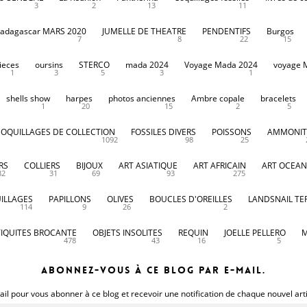
3
2
13
11
adagascar MARS 2020
JUMELLE DE THEATRE
PENDENTIFS
Burgos
7
8
22
15
ieces
oursins
STERCO
mada 2024
Voyage Mada 2024
voyage 
1
3
5
3
1
shells show
harpes
photos anciennes
Ambre copale
bracelets
1
20
15
2
5
COQUILLAGES DE COLLECTION
FOSSILES DIVERS
POISSONS
AMMONIT
1092
98
25
RS
COLLIERS
BIJOUX
ART ASIATIQUE
ART AFRICAIN
ART OCEAN
32
31
69
93
275
ILLAGES
PAPILLONS
OLIVES
BOUCLES D'OREILLES
LANDSNAIL TE
114
9
26
2
IQUITES BROCANTE
OBJETS INSOLITES
REQUIN
JOELLE PELLERO
M
478
43
16
5
Abonnez-vous à ce blog par e-mail.
il pour vous abonner à ce blog et recevoir une notification de chaque nouvel art