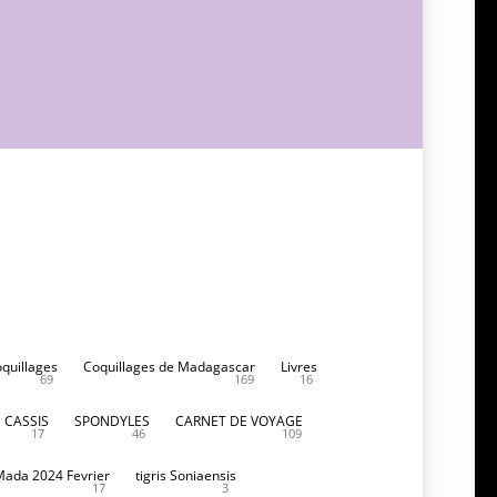
300,00€.
oquillages
Coquillages de Madagascar
Livres
69
169
16
CASSIS
SPONDYLES
CARNET DE VOYAGE
17
46
109
Mada 2024 Fevrier
tigris Soniaensis
17
3