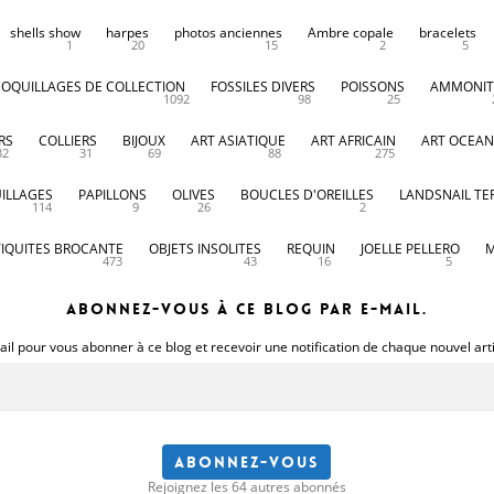
shells show
harpes
photos anciennes
Ambre copale
bracelets
1
20
15
2
5
COQUILLAGES DE COLLECTION
FOSSILES DIVERS
POISSONS
AMMONIT
1092
98
25
RS
COLLIERS
BIJOUX
ART ASIATIQUE
ART AFRICAIN
ART OCEAN
32
31
69
88
275
ILLAGES
PAPILLONS
OLIVES
BOUCLES D'OREILLES
LANDSNAIL TE
114
9
26
2
IQUITES BROCANTE
OBJETS INSOLITES
REQUIN
JOELLE PELLERO
M
473
43
16
5
Abonnez-vous à ce blog par e-mail.
il pour vous abonner à ce blog et recevoir une notification de chaque nouvel art
Abonnez-vous
Rejoignez les 64 autres abonnés