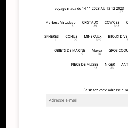
voyage mada du 14 11 2023 AU 13 12 2023
27
Maritess Virtudazo
CRISTAUX
COWRIES
5
89
348
SPHERES
CONUS
MINERAUX
BIJOUX DIVE
11
190
340
OBJETS DE MARINE
Murex
GROS COQU
9
40
PIECE DE MUSEE
NIGER
ANT
48
83
Saisissez votre adresse e-ma
Adresse
e-
mail