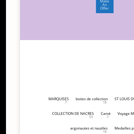
100,00€.
1
actuel
Make
An
500,00€.
est :
Offer
1
000,00€.
MARQUISES
boites de collection
ST LOUIS 
7
18
COLLECTION DE NACRES
Camé
Voyage M
53
7
argonautes et nautiles
Medailles p
18