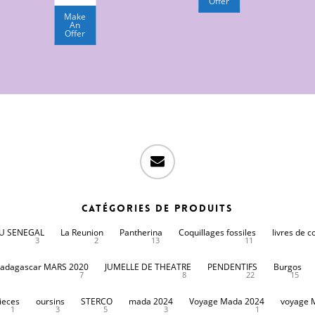
Offer
Make
An
Offer
email
Catégories de produits
DU SENEGAL
La Reunion
Pantherina
Coquillages fossiles
livres de c
3
2
13
11
adagascar MARS 2020
JUMELLE DE THEATRE
PENDENTIFS
Burgos
7
8
22
15
ieces
oursins
STERCO
mada 2024
Voyage Mada 2024
voyage 
1
3
5
3
1