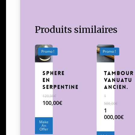
Produits similaires
Promo !
Promo !
sphere
Tambour
en
Vanuatu
serpentine
Ancien.
120,00
€
1
Le
100,00
€
500,00
€
prix
Le
Le
1
initial
prix
prix
000,00
€
était :
actuel
Make
initial
Le
An
120,00€.
est :
était :
prix
Offer