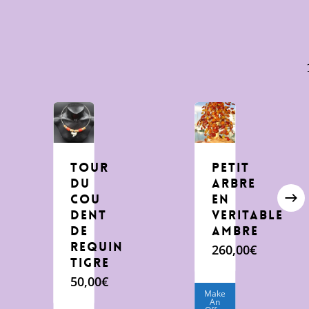
tour
Petit
du
arbre
cou
en
dent
veritable
de
Ambre
requin
260,00
€
tigre
50,00
€
Make
An