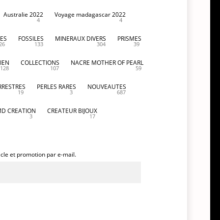
Australie 2022
Voyage madagascar 2022
4
4
ES
FOSSILES
MINERAUX DIVERS
PRISMES
26
133
304
39
IEN
COLLECTIONS
NACRE MOTHER OF PEARL
128
107
59
RRESTRES
PERLES RARES
NOUVEAUTES
19
3
687
D CREATION
CREATEUR BIJOUX
3
17
icle et promotion par e-mail.