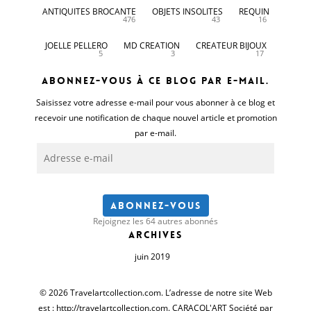
ANTIQUITES BROCANTE
OBJETS INSOLITES
REQUIN
476
43
16
JOELLE PELLERO
MD CREATION
CREATEUR BIJOUX
5
3
17
Abonnez-vous à ce blog par e-mail.
Saisissez votre adresse e-mail pour vous abonner à ce blog et
recevoir une notification de chaque nouvel article et promotion
par e-mail.
Adresse
e-
mail
Abonnez-vous
Rejoignez les 64 autres abonnés
Archives
juin 2019
© 2026 Travelartcollection.com. L’adresse de notre site Web
est : http://travelartcollection.com. CARACOL'ART Société par