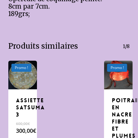
8cm par 7cm.
189grs;
Produits similaires
1/8
Promo !
Promo !
Assiette
poitrai
Satsuma
en
3
nacre
fibre
600,00
€
et
Le
300,00
€
plumes
prix
Le