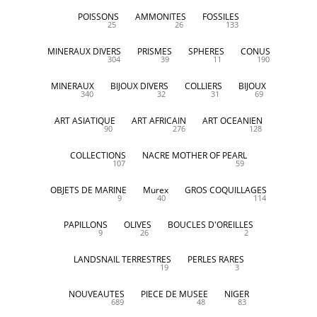
POISSONS
AMMONITES
FOSSILES
25
26
133
MINERAUX DIVERS
PRISMES
SPHERES
CONUS
304
39
11
190
MINERAUX
BIJOUX DIVERS
COLLIERS
BIJOUX
340
32
31
69
ART ASIATIQUE
ART AFRICAIN
ART OCEANIEN
90
276
128
COLLECTIONS
NACRE MOTHER OF PEARL
107
59
OBJETS DE MARINE
Murex
GROS COQUILLAGES
9
40
114
PAPILLONS
OLIVES
BOUCLES D'OREILLES
9
26
2
LANDSNAIL TERRESTRES
PERLES RARES
19
3
NOUVEAUTES
PIECE DE MUSEE
NIGER
689
48
83