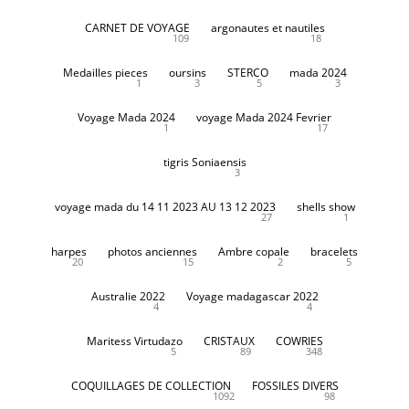
CARNET DE VOYAGE
argonautes et nautiles
109
18
Medailles pieces
oursins
STERCO
mada 2024
1
3
5
3
Voyage Mada 2024
voyage Mada 2024 Fevrier
1
17
tigris Soniaensis
3
voyage mada du 14 11 2023 AU 13 12 2023
shells show
27
1
harpes
photos anciennes
Ambre copale
bracelets
20
15
2
5
Australie 2022
Voyage madagascar 2022
4
4
Maritess Virtudazo
CRISTAUX
COWRIES
5
89
348
COQUILLAGES DE COLLECTION
FOSSILES DIVERS
1092
98