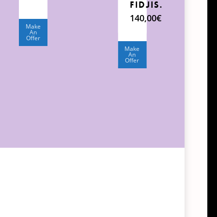
Fidjis.
140,00
€
Make
An
Offer
Make
An
Offer