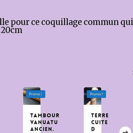
ille pour ce coquillage commun qu
t 20cm
Promo !
Promo !
Tambour
terre
Vanuatu
cuite
Ancien.
d