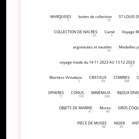
MARQUISES
boites de collection
ST LOUIS 
7
18
COLLECTION DE NACRES
Camé
Voyage M
53
7
argonautes et nautiles
Medailles p
18
voyage mada du 14 11 2023 AU 13 12 2023
27
Maritess Virtudazo
CRISTAUX
COWRIES
5
89
348
SPHERES
CONUS
MINERAUX
BIJOUX DIVE
11
190
340
OBJETS DE MARINE
Murex
GROS COQU
9
40
PIECE DE MUSEE
NIGER
ANT
48
83