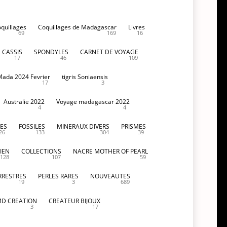
oquillages
Coquillages de Madagascar
Livres
69
169
16
CASSIS
SPONDYLES
CARNET DE VOYAGE
17
46
109
Mada 2024 Fevrier
tigris Soniaensis
17
3
Australie 2022
Voyage madagascar 2022
4
4
ES
FOSSILES
MINERAUX DIVERS
PRISMES
26
133
304
39
IEN
COLLECTIONS
NACRE MOTHER OF PEARL
128
107
59
RRESTRES
PERLES RARES
NOUVEAUTES
19
3
689
D CREATION
CREATEUR BIJOUX
3
17