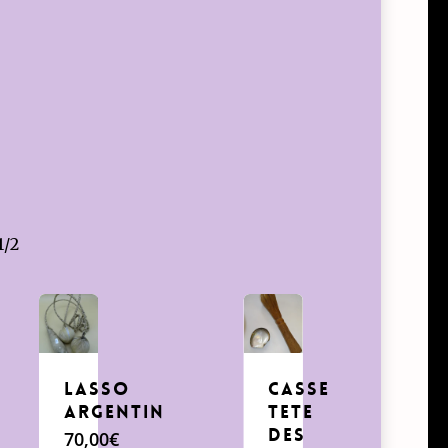
i
1/2
Lasso
casse
Argentin
tete
des
70,00
€