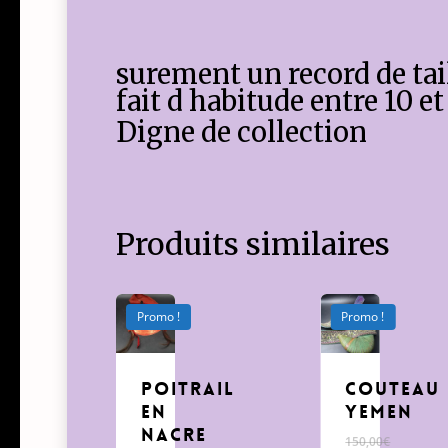
surement un record de ta
fait d habitude entre 10 e
Digne de collection
Produits similaires
Promo !
Promo !
poitrail
Couteau
en
Yemen
nacre
150,00
€