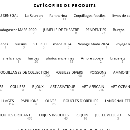
Catégories de produits
DU SENEGAL
La Reunion
Pantherina
Coquillages fossiles
livres de c
3
2
13
11
adagascar MARS 2020
JUMELLE DE THEATRE
PENDENTIFS
Burgos
7
8
22
15
ieces
oursins
STERCO
mada 2024
Voyage Mada 2024
voyage 
1
3
5
3
1
shells show
harpes
photos anciennes
Ambre copale
bracelets
1
20
15
2
5
COQUILLAGES DE COLLECTION
FOSSILES DIVERS
POISSONS
AMMONIT
1092
98
25
RS
COLLIERS
BIJOUX
ART ASIATIQUE
ART AFRICAIN
ART OCEAN
32
31
69
90
276
ILLAGES
PAPILLONS
OLIVES
BOUCLES D'OREILLES
LANDSNAIL TE
114
9
26
2
IQUITES BROCANTE
OBJETS INSOLITES
REQUIN
JOELLE PELLERO
M
476
43
16
5