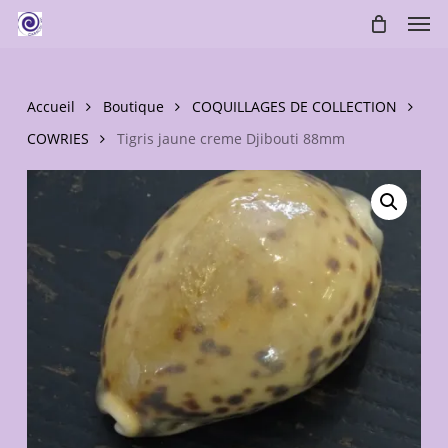
Skip
Men
to
main
content
Accueil
Boutique
COQUILLAGES DE COLLECTION
COWRIES
Tigris jaune creme Djibouti 88mm