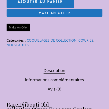
Ajouter Au Panier
Make An Offer
Make An Offer
Catégories :
COQUILLAGES DE COLLECTION
,
COWRIES
,
NOUVEAUTES
Description
Informations complémentaires
Avis (0)
Rare.Djibouti.Old