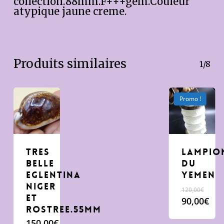
collection.88mm.F+++gem.Couleur
atypique jaune creme.
Produits similaires
1/8
Promo !
Tres
Lampio
belle
du
eglentina
Yemen
Niger
120,00
€
et
Le
90,00
€
rostree.55mm
prix
Le
initial
prix
150,00
€