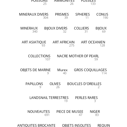
POISSONS
AMMONITES
FOSSILES
25
26
133
MINERAUX DIVERS
PRISMES
SPHERES
CONUS
304
39
11
190
MINERAUX
BIJOUX DIVERS
COLLIERS
BIJOUX
340
32
31
69
ART ASIATIQUE
ART AFRICAIN
ART OCEANIEN
93
275
128
COLLECTIONS
NACRE MOTHER OF PEARL
107
59
OBJETS DE MARINE
Murex
GROS COQUILLAGES
9
40
114
PAPILLONS
OLIVES
BOUCLES D'OREILLES
9
26
2
LANDSNAIL TERRESTRES
PERLES RARES
19
3
NOUVEAUTES
PIECE DE MUSEE
NIGER
691
47
83
ANTIQUITES BROCANTE
OBJETS INSOLITES
REQUIN