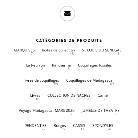
email
Catégories de produits
MARQUISES
boites de collection
ST LOUIS DU SENEGAL
7
18
3
La Reunion
Pantherina
Coquillages fossiles
2
13
11
livres de coquillages
Coquillages de Madagascar
69
169
Livres
COLLECTION DE NACRES
Camé
16
53
7
Voyage Madagascar MARS 2020
JUMELLE DE THEATRE
7
8
PENDENTIFS
Burgos
CASSIS
SPONDYLES
22
15
17
46