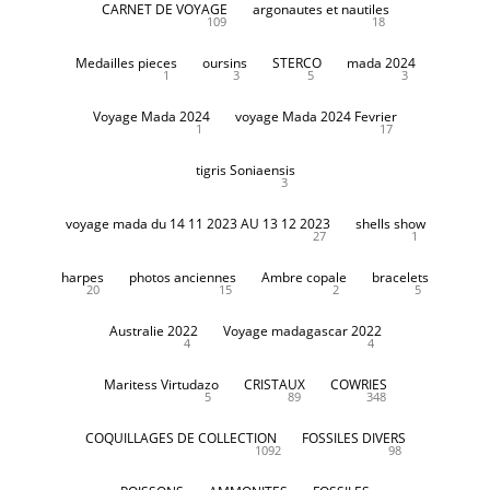
CARNET DE VOYAGE
argonautes et nautiles
109
18
Medailles pieces
oursins
STERCO
mada 2024
1
3
5
3
Voyage Mada 2024
voyage Mada 2024 Fevrier
1
17
tigris Soniaensis
3
voyage mada du 14 11 2023 AU 13 12 2023
shells show
27
1
harpes
photos anciennes
Ambre copale
bracelets
20
15
2
5
Australie 2022
Voyage madagascar 2022
4
4
Maritess Virtudazo
CRISTAUX
COWRIES
5
89
348
COQUILLAGES DE COLLECTION
FOSSILES DIVERS
1092
98