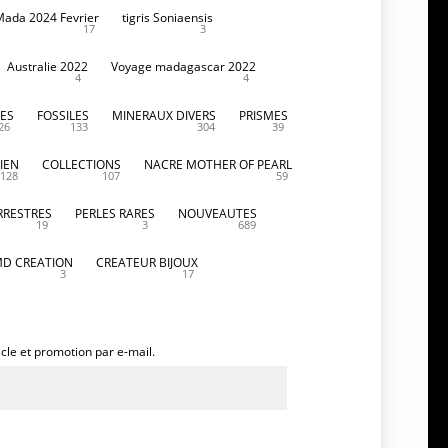
Mada 2024 Fevrier
tigris Soniaensis
17
3
Australie 2022
Voyage madagascar 2022
4
4
ES
FOSSILES
MINERAUX DIVERS
PRISMES
26
133
304
39
IEN
COLLECTIONS
NACRE MOTHER OF PEARL
128
107
59
RRESTRES
PERLES RARES
NOUVEAUTES
19
3
689
D CREATION
CREATEUR BIJOUX
3
17
icle et promotion par e-mail.