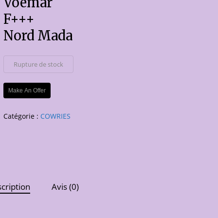
Voemar
F+++
Nord Mada
Rupture de stock
Make An Offer
Catégorie :
COWRIES
cription
Avis (0)