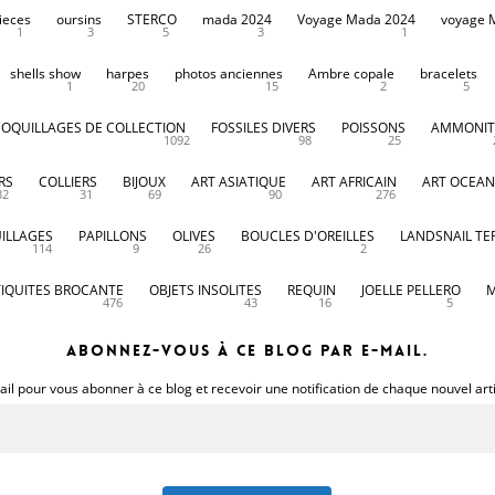
ieces
oursins
STERCO
mada 2024
Voyage Mada 2024
voyage 
1
3
5
3
1
shells show
harpes
photos anciennes
Ambre copale
bracelets
1
20
15
2
5
COQUILLAGES DE COLLECTION
FOSSILES DIVERS
POISSONS
AMMONIT
1092
98
25
RS
COLLIERS
BIJOUX
ART ASIATIQUE
ART AFRICAIN
ART OCEAN
32
31
69
90
276
ILLAGES
PAPILLONS
OLIVES
BOUCLES D'OREILLES
LANDSNAIL TE
114
9
26
2
IQUITES BROCANTE
OBJETS INSOLITES
REQUIN
JOELLE PELLERO
M
476
43
16
5
Abonnez-vous à ce blog par e-mail.
il pour vous abonner à ce blog et recevoir une notification de chaque nouvel art