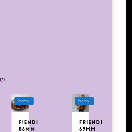
1/2
Promo !
Promo !
fiendi
Friendi
86mm
69mm