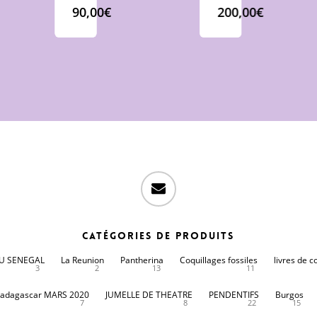
90,00
€
200,00
€
email
Catégories de produits
DU SENEGAL
La Reunion
Pantherina
Coquillages fossiles
livres de c
3
2
13
11
adagascar MARS 2020
JUMELLE DE THEATRE
PENDENTIFS
Burgos
7
8
22
15