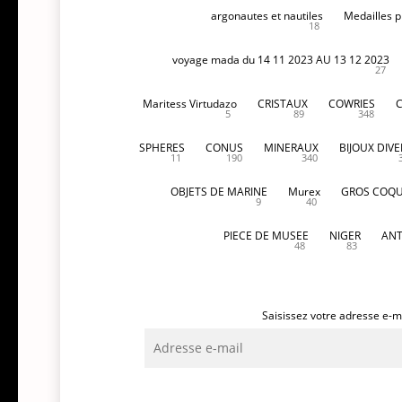
argonautes et nautiles
Medailles p
18
voyage mada du 14 11 2023 AU 13 12 2023
27
Maritess Virtudazo
CRISTAUX
COWRIES
5
89
348
SPHERES
CONUS
MINERAUX
BIJOUX DIVE
11
190
340
OBJETS DE MARINE
Murex
GROS COQU
9
40
PIECE DE MUSEE
NIGER
ANT
48
83
Saisissez votre adresse e-ma
Adresse
e-
mail