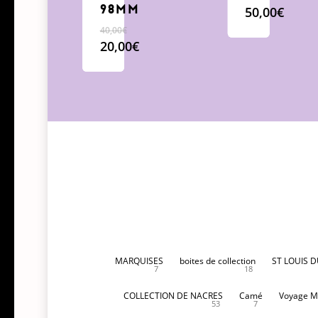
98mm
50,00
€
40,00
€
Le
20,00
€
prix
Le
initial
prix
était :
actuel
40,00€.
est :
20,00€.
MARQUISES
boites de collection
ST LOUIS 
7
18
COLLECTION DE NACRES
Camé
Voyage M
53
7