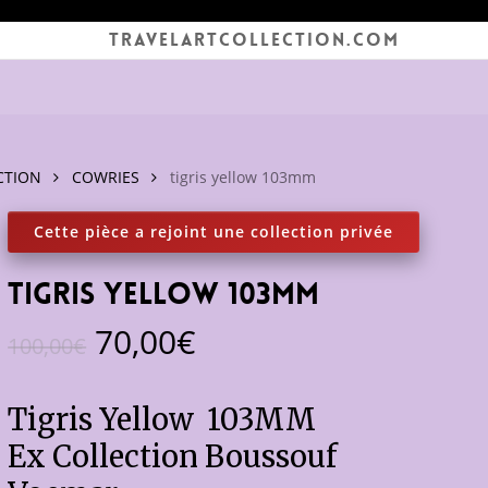
TRAVELARTCOLLECTION.COM
CTION
COWRIES
tigris yellow 103mm
tigris yellow 103mm
Le
Le
70,00
€
100,00
€
prix
prix
initial
actuel
Tigris Yellow 103MM
était :
est :
Ex Collection Boussouf
100,00€.
70,00€.