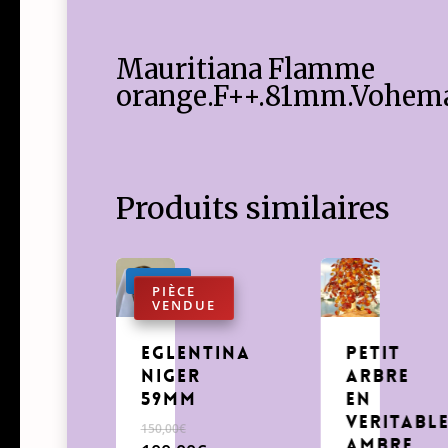
Mauritiana Flamme
orange.F++.81mm.Vohemar
Produits similaires
Promo !
Eglentina
Petit
Niger
arbre
59mm
en
veritabl
150,00
€
Ambre