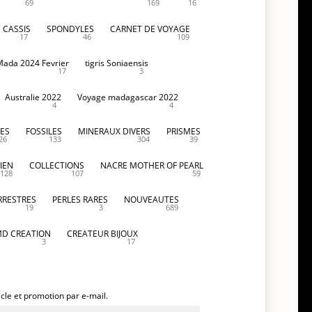
69
169
16
CASSIS
SPONDYLES
CARNET DE VOYAGE
17
46
109
Mada 2024 Fevrier
tigris Soniaensis
17
3
Australie 2022
Voyage madagascar 2022
4
4
ES
FOSSILES
MINERAUX DIVERS
PRISMES
26
133
304
39
IEN
COLLECTIONS
NACRE MOTHER OF PEARL
128
107
59
RRESTRES
PERLES RARES
NOUVEAUTES
19
3
689
D CREATION
CREATEUR BIJOUX
3
17
icle et promotion par e-mail.