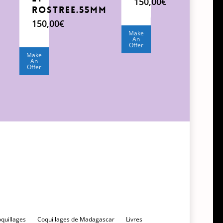
Le
150,00
€
rostree.55mm
prix
Le
initial
prix
150,00
€
était :
actuel
Make
An
200,00€.
est :
Offer
150,00€.
Make
An
Offer
oquillages
Coquillages de Madagascar
Livres