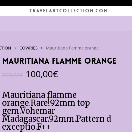
TRAVELARTCOLLECTION.COM
CTION
COWRIES
Mauritiana flamme orange
Mauritiana flamme orange
Le
Le
100,00
€
200,00
€
prix
prix
initial
actuel
Mauritiana flamme
était :
est :
orange.Rare!92mm top
200,00€.
100,00€.
gem.Vohemar
Madagascar.92mm.Pattern d
exceptio.F++