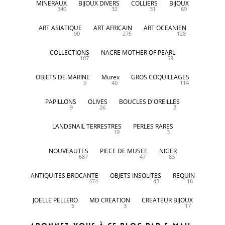
MINERAUX
BIJOUX DIVERS
COLLIERS
BIJOUX
340
32
31
69
ART ASIATIQUE
ART AFRICAIN
ART OCEANIEN
90
275
128
COLLECTIONS
NACRE MOTHER OF PEARL
107
59
OBJETS DE MARINE
Murex
GROS COQUILLAGES
9
40
114
PAPILLONS
OLIVES
BOUCLES D'OREILLES
9
26
2
LANDSNAIL TERRESTRES
PERLES RARES
19
3
NOUVEAUTES
PIECE DE MUSEE
NIGER
687
47
83
ANTIQUITES BROCANTE
OBJETS INSOLITES
REQUIN
474
43
16
JOELLE PELLERO
MD CREATION
CREATEUR BIJOUX
5
3
17