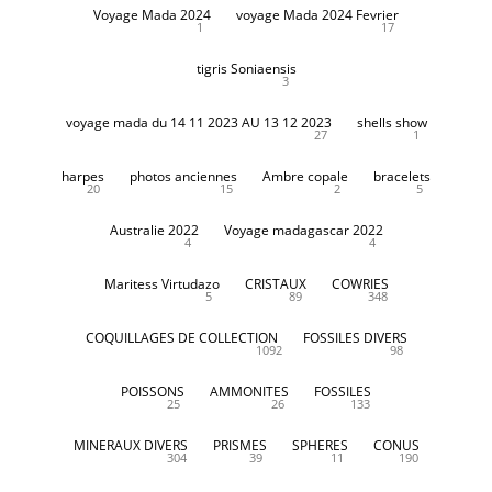
Voyage Mada 2024
voyage Mada 2024 Fevrier
1
17
tigris Soniaensis
3
voyage mada du 14 11 2023 AU 13 12 2023
shells show
27
1
harpes
photos anciennes
Ambre copale
bracelets
20
15
2
5
Australie 2022
Voyage madagascar 2022
4
4
Maritess Virtudazo
CRISTAUX
COWRIES
5
89
348
COQUILLAGES DE COLLECTION
FOSSILES DIVERS
1092
98
POISSONS
AMMONITES
FOSSILES
25
26
133
MINERAUX DIVERS
PRISMES
SPHERES
CONUS
304
39
11
190