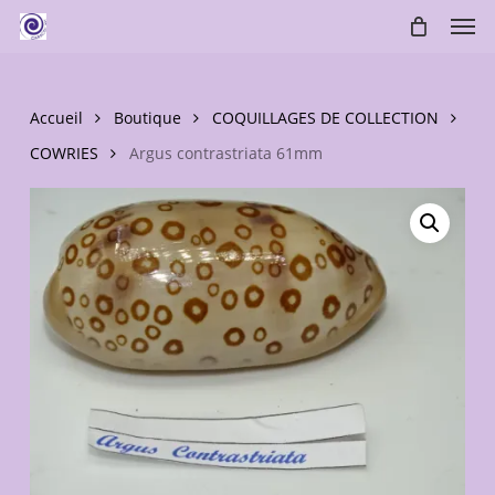
Skip
Men
to
main
content
Accueil
Boutique
COQUILLAGES DE COLLECTION
COWRIES
Argus contrastriata 61mm