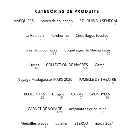
Catégories de produits
MARQUISES
boites de collection
ST LOUIS DU SENEGAL
7
18
3
La Reunion
Pantherina
Coquillages fossiles
2
13
11
livres de coquillages
Coquillages de Madagascar
69
169
Livres
COLLECTION DE NACRES
Camé
16
53
7
Voyage Madagascar MARS 2020
JUMELLE DE THEATRE
7
8
PENDENTIFS
Burgos
CASSIS
SPONDYLES
22
15
17
46
CARNET DE VOYAGE
argonautes et nautiles
109
18
Medailles pieces
oursins
STERCO
mada 2024
1
3
5
3