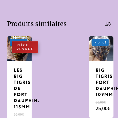
Produits similaires
1/8
Promo !
Promo !
Les
Big
big
tigris
tigris
Fort
de
Dauphi
Fort
109mm
Dauphin.
Le
50,00
€
113mm
prix
25,00
€
initial
Le
Le
60,00
€