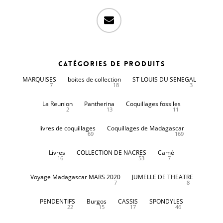
email
Catégories de produits
MARQUISES
boites de collection
ST LOUIS DU SENEGAL
7
18
3
La Reunion
Pantherina
Coquillages fossiles
2
13
11
livres de coquillages
Coquillages de Madagascar
69
169
Livres
COLLECTION DE NACRES
Camé
16
53
7
Voyage Madagascar MARS 2020
JUMELLE DE THEATRE
7
8
PENDENTIFS
Burgos
CASSIS
SPONDYLES
22
15
17
46