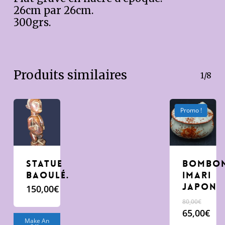
26cm par 26cm.
300grs.
Produits similaires
1/8
Promo !
Statue
Bombon
Baoulé.
Imari
Japon
150,00
€
Le
80,00
€
prix
65,00
€
initial
Make An
Le