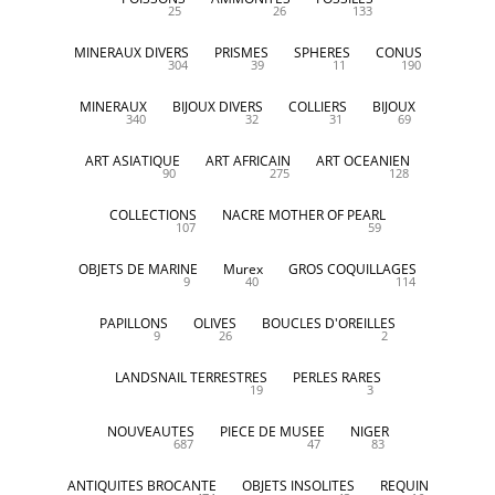
25
26
133
MINERAUX DIVERS
PRISMES
SPHERES
CONUS
304
39
11
190
MINERAUX
BIJOUX DIVERS
COLLIERS
BIJOUX
340
32
31
69
ART ASIATIQUE
ART AFRICAIN
ART OCEANIEN
90
275
128
COLLECTIONS
NACRE MOTHER OF PEARL
107
59
OBJETS DE MARINE
Murex
GROS COQUILLAGES
9
40
114
PAPILLONS
OLIVES
BOUCLES D'OREILLES
9
26
2
LANDSNAIL TERRESTRES
PERLES RARES
19
3
NOUVEAUTES
PIECE DE MUSEE
NIGER
687
47
83
ANTIQUITES BROCANTE
OBJETS INSOLITES
REQUIN