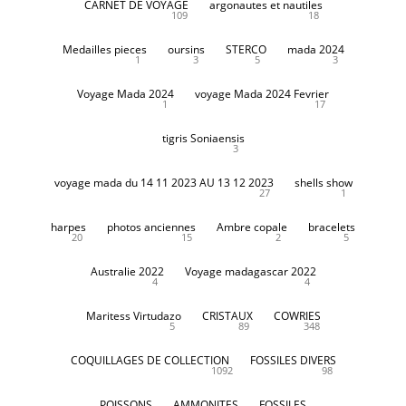
CARNET DE VOYAGE
argonautes et nautiles
109
18
Medailles pieces
oursins
STERCO
mada 2024
1
3
5
3
Voyage Mada 2024
voyage Mada 2024 Fevrier
1
17
tigris Soniaensis
3
voyage mada du 14 11 2023 AU 13 12 2023
shells show
27
1
harpes
photos anciennes
Ambre copale
bracelets
20
15
2
5
Australie 2022
Voyage madagascar 2022
4
4
Maritess Virtudazo
CRISTAUX
COWRIES
5
89
348
COQUILLAGES DE COLLECTION
FOSSILES DIVERS
1092
98
POISSONS
AMMONITES
FOSSILES