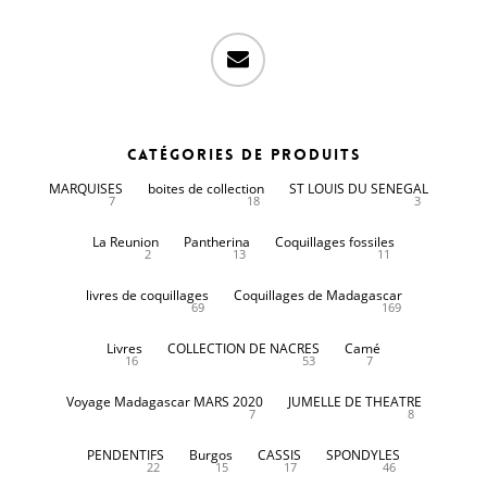
email
Catégories de produits
MARQUISES
boites de collection
ST LOUIS DU SENEGAL
7
18
3
La Reunion
Pantherina
Coquillages fossiles
2
13
11
livres de coquillages
Coquillages de Madagascar
69
169
Livres
COLLECTION DE NACRES
Camé
16
53
7
Voyage Madagascar MARS 2020
JUMELLE DE THEATRE
7
8
PENDENTIFS
Burgos
CASSIS
SPONDYLES
22
15
17
46