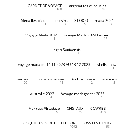
CARNET DE VOYAGE
argonautes et nautiles
109
18
Medailles pieces
oursins
STERCO
mada 2024
1
3
5
3
Voyage Mada 2024
voyage Mada 2024 Fevrier
1
17
tigris Soniaensis
3
voyage mada du 14 11 2023 AU 13 12 2023
shells show
27
1
harpes
photos anciennes
Ambre copale
bracelets
20
15
2
5
Australie 2022
Voyage madagascar 2022
4
4
Maritess Virtudazo
CRISTAUX
COWRIES
5
89
348
COQUILLAGES DE COLLECTION
FOSSILES DIVERS
1092
98