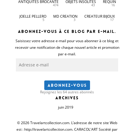
ANTIQUITES BROCANTE
OBJETS INSOLITES
REQUIN
474
43
16
JOELLE PELLERO
MD CREATION
CREATEUR BIJOUX
5
3
17
Abonnez-vous à ce blog par e-mail.
Saisissez votre adresse e-mail pour vous abonner à ce blog et
recevoir une notification de chaque nouvel article et promotion
par e-mail.
Adresse
e-
mail
Abonnez-vous
Rejoignez les 64 autres abonnés
Archives
juin 2019
© 2026 Travelartcollection.com. L’adresse de notre site Web
est : http://travelartcollection.com. CARACOL'ART Société par