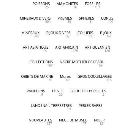
POISSONS
AMMONITES
FOSSILES
25
26
133
MINERAUX DIVERS
PRISMES
SPHERES
CONUS
304
39
11
190
MINERAUX
BIJOUX DIVERS
COLLIERS
BIJOUX
340
32
31
69
ART ASIATIQUE
ART AFRICAIN
ART OCEANIEN
90
275
128
COLLECTIONS
NACRE MOTHER OF PEARL
107
59
OBJETS DE MARINE
Murex
GROS COQUILLAGES
9
40
114
PAPILLONS
OLIVES
BOUCLES D'OREILLES
9
26
2
LANDSNAIL TERRESTRES
PERLES RARES
19
3
NOUVEAUTES
PIECE DE MUSEE
NIGER
687
47
83