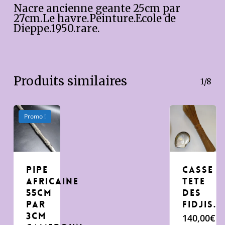
Nacre ancienne geante 25cm par
27cm.Le havre.Peinture.Ecole de
Dieppe.1950.rare.
Produits similaires
1/8
Promo !
pipe
casse
africaine
tete
55cm
des
par
Fidjis.
3cm
140,00
€