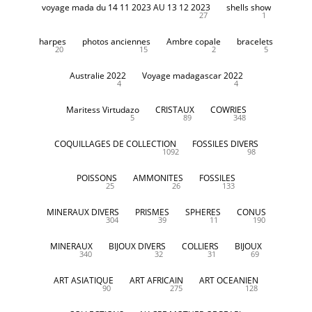
voyage mada du 14 11 2023 AU 13 12 2023
shells show
27
1
harpes
photos anciennes
Ambre copale
bracelets
20
15
2
5
Australie 2022
Voyage madagascar 2022
4
4
Maritess Virtudazo
CRISTAUX
COWRIES
5
89
348
COQUILLAGES DE COLLECTION
FOSSILES DIVERS
1092
98
POISSONS
AMMONITES
FOSSILES
25
26
133
MINERAUX DIVERS
PRISMES
SPHERES
CONUS
304
39
11
190
MINERAUX
BIJOUX DIVERS
COLLIERS
BIJOUX
340
32
31
69
ART ASIATIQUE
ART AFRICAIN
ART OCEANIEN
90
275
128