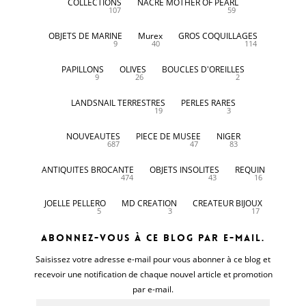
COLLECTIONS
NACRE MOTHER OF PEARL
107
59
OBJETS DE MARINE
Murex
GROS COQUILLAGES
9
40
114
PAPILLONS
OLIVES
BOUCLES D'OREILLES
9
26
2
LANDSNAIL TERRESTRES
PERLES RARES
19
3
NOUVEAUTES
PIECE DE MUSEE
NIGER
687
47
83
ANTIQUITES BROCANTE
OBJETS INSOLITES
REQUIN
474
43
16
JOELLE PELLERO
MD CREATION
CREATEUR BIJOUX
5
3
17
Abonnez-vous à ce blog par e-mail.
Saisissez votre adresse e-mail pour vous abonner à ce blog et
recevoir une notification de chaque nouvel article et promotion
par e-mail.
Adresse