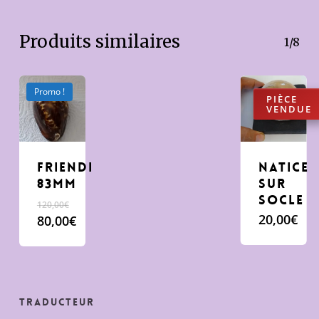
Produits similaires
1/8
Promo !
friendi
Natice
83mm
sur
socle
120,00
€
20,00
€
Le
80,00
€
prix
Le
initial
prix
était :
actuel
120,00€.
est :
80,00€.
Traducteur