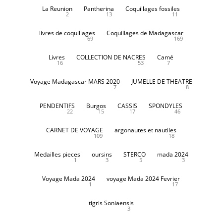
La Reunion
Pantherina
Coquillages fossiles
2
13
11
livres de coquillages
Coquillages de Madagascar
69
169
Livres
COLLECTION DE NACRES
Camé
16
53
7
Voyage Madagascar MARS 2020
JUMELLE DE THEATRE
7
8
PENDENTIFS
Burgos
CASSIS
SPONDYLES
22
15
17
46
CARNET DE VOYAGE
argonautes et nautiles
109
18
Medailles pieces
oursins
STERCO
mada 2024
1
3
5
3
Voyage Mada 2024
voyage Mada 2024 Fevrier
1
17
tigris Soniaensis
3