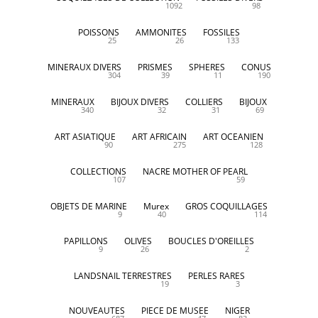
1092
98
POISSONS
AMMONITES
FOSSILES
25
26
133
MINERAUX DIVERS
PRISMES
SPHERES
CONUS
304
39
11
190
MINERAUX
BIJOUX DIVERS
COLLIERS
BIJOUX
340
32
31
69
ART ASIATIQUE
ART AFRICAIN
ART OCEANIEN
90
275
128
COLLECTIONS
NACRE MOTHER OF PEARL
107
59
OBJETS DE MARINE
Murex
GROS COQUILLAGES
9
40
114
PAPILLONS
OLIVES
BOUCLES D'OREILLES
9
26
2
LANDSNAIL TERRESTRES
PERLES RARES
19
3
NOUVEAUTES
PIECE DE MUSEE
NIGER