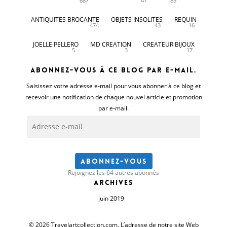
687
47
83
ANTIQUITES BROCANTE
OBJETS INSOLITES
REQUIN
474
43
16
JOELLE PELLERO
MD CREATION
CREATEUR BIJOUX
5
3
17
Abonnez-vous à ce blog par e-mail.
Saisissez votre adresse e-mail pour vous abonner à ce blog et
recevoir une notification de chaque nouvel article et promotion
par e-mail.
Adresse
e-
mail
Abonnez-vous
Rejoignez les 64 autres abonnés
Archives
juin 2019
© 2026 Travelartcollection.com. L’adresse de notre site Web