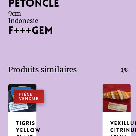
petoncle
9cm
Indonesie
F+++gem
Produits similaires
1/8
Promo !
Tigris
Vexillu
yellow
citrin