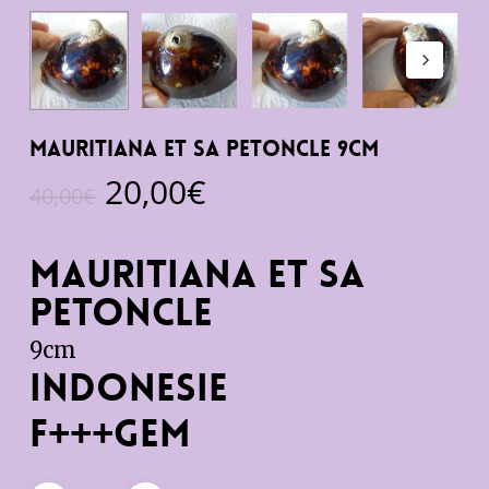
Mauritiana et sa petoncle 9cm
Le
Le
20,00
€
40,00
€
prix
prix
initial
actuel
Mauritiana et sa
était :
est :
petoncle
40,00€.
20,00€.
9cm
Indonesie
F+++gem