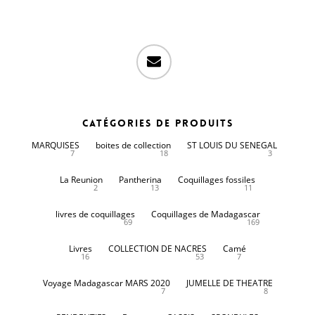
email
Catégories de produits
MARQUISES
boites de collection
ST LOUIS DU SENEGAL
7
18
3
La Reunion
Pantherina
Coquillages fossiles
2
13
11
livres de coquillages
Coquillages de Madagascar
69
169
Livres
COLLECTION DE NACRES
Camé
16
53
7
Voyage Madagascar MARS 2020
JUMELLE DE THEATRE
7
8