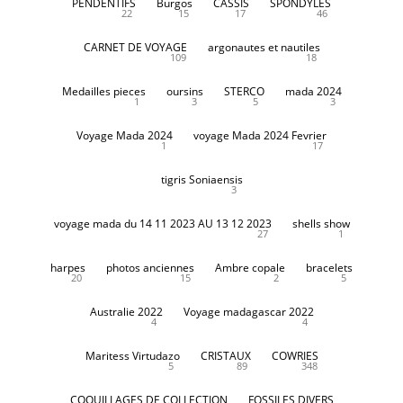
PENDENTIFS
Burgos
CASSIS
SPONDYLES
22
15
17
46
CARNET DE VOYAGE
argonautes et nautiles
109
18
Medailles pieces
oursins
STERCO
mada 2024
1
3
5
3
Voyage Mada 2024
voyage Mada 2024 Fevrier
1
17
tigris Soniaensis
3
voyage mada du 14 11 2023 AU 13 12 2023
shells show
27
1
harpes
photos anciennes
Ambre copale
bracelets
20
15
2
5
Australie 2022
Voyage madagascar 2022
4
4
Maritess Virtudazo
CRISTAUX
COWRIES
5
89
348
COQUILLAGES DE COLLECTION
FOSSILES DIVERS