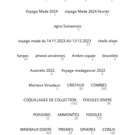
Voyage Mada 2024
voyage Mada 2024 Fevrier
1
17
tigris Soniaensis
3
voyage mada du 14 11 2023 AU 13 12 2023
shells show
27
1
harpes
photos anciennes
Ambre copale
bracelets
20
15
2
5
Australie 2022
Voyage madagascar 2022
4
4
Maritess Virtudazo
CRISTAUX
COWRIES
5
89
348
COQUILLAGES DE COLLECTION
FOSSILES DIVERS
1092
98
POISSONS
AMMONITES
FOSSILES
25
26
133
MINERAUX DIVERS
PRISMES
SPHERES
CONUS
304
39
11
190