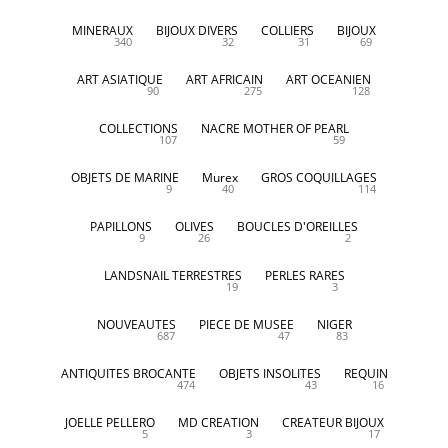
MINERAUX
BIJOUX DIVERS
COLLIERS
BIJOUX
340
32
31
69
ART ASIATIQUE
ART AFRICAIN
ART OCEANIEN
90
275
128
COLLECTIONS
NACRE MOTHER OF PEARL
107
59
OBJETS DE MARINE
Murex
GROS COQUILLAGES
9
40
114
PAPILLONS
OLIVES
BOUCLES D'OREILLES
9
26
2
LANDSNAIL TERRESTRES
PERLES RARES
19
3
NOUVEAUTES
PIECE DE MUSEE
NIGER
687
47
83
ANTIQUITES BROCANTE
OBJETS INSOLITES
REQUIN
474
43
16
JOELLE PELLERO
MD CREATION
CREATEUR BIJOUX
5
3
17