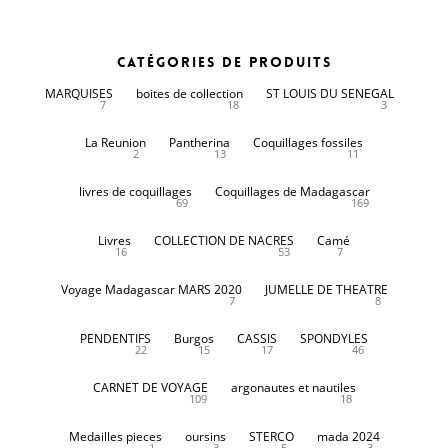
Catégories de produits
MARQUISES
boites de collection
ST LOUIS DU SENEGAL
7
18
3
La Reunion
Pantherina
Coquillages fossiles
2
13
11
livres de coquillages
Coquillages de Madagascar
69
169
Livres
COLLECTION DE NACRES
Camé
16
53
7
Voyage Madagascar MARS 2020
JUMELLE DE THEATRE
7
8
PENDENTIFS
Burgos
CASSIS
SPONDYLES
22
15
17
46
CARNET DE VOYAGE
argonautes et nautiles
109
18
Medailles pieces
oursins
STERCO
mada 2024
1
3
5
3