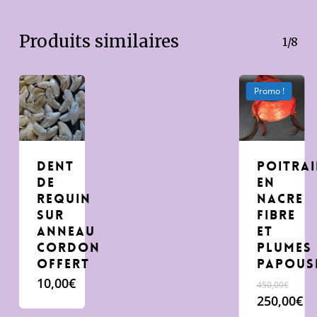
Produits similaires
1/8
Promo !
dent
poitrai
de
en
requin
nacre
sur
fibre
anneau
et
cordon
plumes
offert
Papous
10,00
€
450,00
€
Le
250,00
€
prix
Le