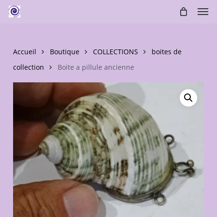
Skip
Men
to
main
content
Accueil
Boutique
COLLECTIONS
boites de
collection
Boite a pillule ancienne