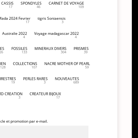
CASSIS
SPONDYLES
CARNET DE VOYAGE
17
46
109
Mada 2024 Fevrier
tigris Soniaensis
17
3
Australie 2022
Voyage madagascar 2022
4
4
ES
FOSSILES
MINERAUX DIVERS
PRISMES
26
133
304
39
IEN
COLLECTIONS
NACRE MOTHER OF PEARL
128
107
59
RRESTRES
PERLES RARES
NOUVEAUTES
19
3
689
D CREATION
CREATEUR BIJOUX
3
17
icle et promotion par e-mail.