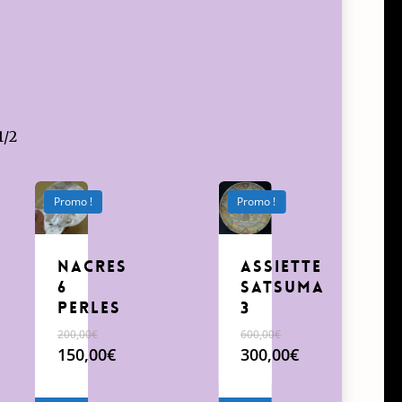
1/2
Promo !
Promo !
Nacres
Assiette
6
Satsuma
perles
3
200,00
€
600,00
€
Le
Le
150,00
€
300,00
€
prix
Le
prix
Le
initial
prix
initial
prix