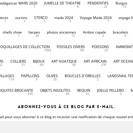
adagascar MARS 2020
JUMELLE DE THEATRE
PENDENTIFS
Burgos
7
8
22
15
ieces
oursins
STERCO
mada 2024
Voyage Mada 2024
voyage 
1
3
5
3
1
shells show
harpes
photos anciennes
Ambre copale
bracelets
1
20
15
2
5
COQUILLAGES DE COLLECTION
FOSSILES DIVERS
POISSONS
AMMONIT
1092
98
25
RS
COLLIERS
BIJOUX
ART ASIATIQUE
ART AFRICAIN
ART OCEAN
32
31
69
90
276
ILLAGES
PAPILLONS
OLIVES
BOUCLES D'OREILLES
LANDSNAIL TE
114
9
26
2
IQUITES BROCANTE
OBJETS INSOLITES
REQUIN
JOELLE PELLERO
M
476
43
16
5
Abonnez-vous à ce blog par e-mail.
il pour vous abonner à ce blog et recevoir une notification de chaque nouvel art