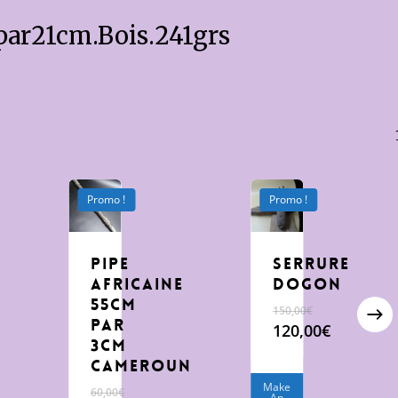
par21cm.Bois.241grs
Promo !
Promo !
pipe
Serrure
africaine
Dogon
55cm
150,00
€
par
Le
120,00
€
3cm
prix
Le
Cameroun
initial
prix
était :
actuel
Make
60,00
€
An