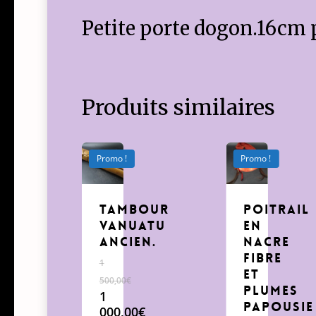
Petite porte dogon.16cm 
Produits similaires
Promo !
Promo !
Tambour
poitrail
Vanuatu
en
Ancien.
nacre
fibre
1
et
500,00
€
plumes
Le
1
Papousie
prix
000,00
€