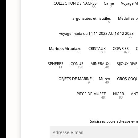
COLLECTION DE NACRES
Camé
Voyage M
53
7
argonautes et nautiles
Medailles p
18
voyage mada du 14 11 2023 AU 13 12 2023
27
Maritess Virtudazo
CRISTAUX
COWRIES
5
89
348
SPHERES
CONUS
MINERAUX
BIJOUX DIVE
11
190
340
OBJETS DE MARINE
Murex
GROS COQU
9
40
PIECE DE MUSEE
NIGER
ANT
48
83
Saisissez votre adresse e-ma
Adresse
e-