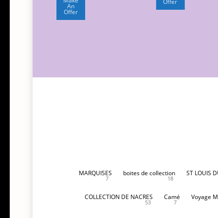
200,00€.
est :
Make
Offer
An
150,00€.
Offer
MARQUISES
boites de collection
ST LOUIS 
7
18
COLLECTION DE NACRES
Camé
Voyage M
53
7