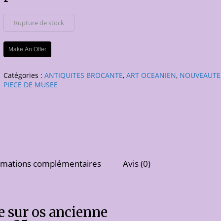
Rupture de stock
Make An Offer
Catégories :
ANTIQUITES BROCANTE
,
ART OCEANIEN
,
NOUVEAUTE
PIECE DE MUSEE
rmations complémentaires
Avis (0)
re sur os ancienne