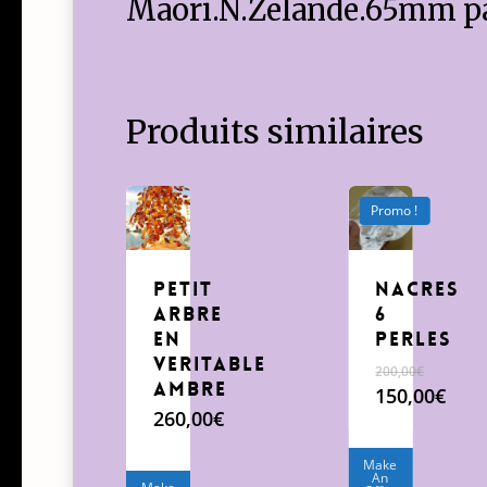
Maori.N.Zelande.65mm p
Produits similaires
Promo !
Petit
Nacres
arbre
6
en
perles
veritable
200,00
€
Ambre
Le
150,00
€
260,00
€
prix
Le
initial
prix
était :
actuel
Make
An