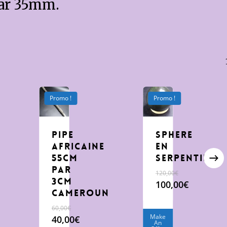
ar 35mm.
Promo !
Promo !
pipe
sphere
africaine
en
55cm
serpentine
par
120,00
€
3cm
Le
100,00
€
Cameroun
prix
Le
initial
prix
60,00
€
était :
actuel
Make
Le
40,00
€
An