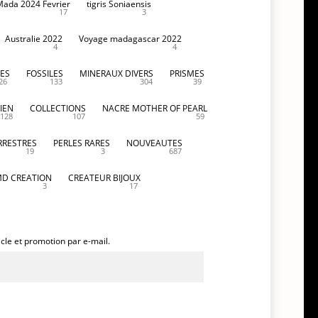
Mada 2024 Fevrier
tigris Soniaensis
17
3
Australie 2022
Voyage madagascar 2022
4
4
ES
FOSSILES
MINERAUX DIVERS
PRISMES
26
133
304
39
IEN
COLLECTIONS
NACRE MOTHER OF PEARL
128
107
59
RRESTRES
PERLES RARES
NOUVEAUTES
19
3
687
D CREATION
CREATEUR BIJOUX
3
17
icle et promotion par e-mail.