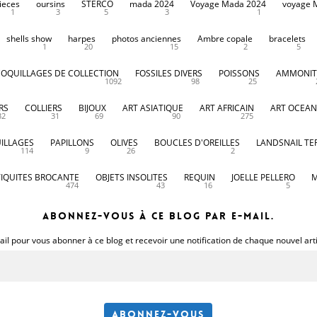
ieces
oursins
STERCO
mada 2024
Voyage Mada 2024
voyage 
1
3
5
3
1
shells show
harpes
photos anciennes
Ambre copale
bracelets
1
20
15
2
5
COQUILLAGES DE COLLECTION
FOSSILES DIVERS
POISSONS
AMMONIT
1092
98
25
RS
COLLIERS
BIJOUX
ART ASIATIQUE
ART AFRICAIN
ART OCEAN
32
31
69
90
275
ILLAGES
PAPILLONS
OLIVES
BOUCLES D'OREILLES
LANDSNAIL TE
114
9
26
2
IQUITES BROCANTE
OBJETS INSOLITES
REQUIN
JOELLE PELLERO
M
474
43
16
5
Abonnez-vous à ce blog par e-mail.
il pour vous abonner à ce blog et recevoir une notification de chaque nouvel art
Abonnez-vous