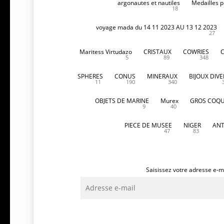
argonautes et nautiles
Medailles p
18
voyage mada du 14 11 2023 AU 13 12 2023
27
Maritess Virtudazo
CRISTAUX
COWRIES
5
89
348
SPHERES
CONUS
MINERAUX
BIJOUX DIVE
11
190
340
OBJETS DE MARINE
Murex
GROS COQU
9
40
PIECE DE MUSEE
NIGER
ANT
47
83
Saisissez votre adresse e-ma
Adresse
e-
mail