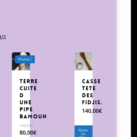
1/2
Promo !
terre
casse
cuite
tete
d
des
une
Fidjis.
pipe
140,00
€
Bamoun
100,00
€
Make
Le
80,00
€
An