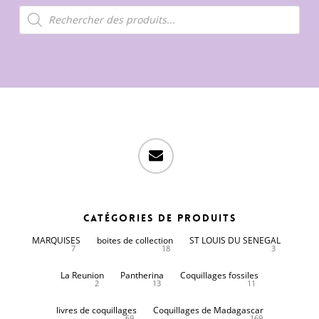
Recherche
de
produits
email
Catégories de produits
MARQUISES
boites de collection
ST LOUIS DU SENEGAL
7
18
3
La Reunion
Pantherina
Coquillages fossiles
2
13
11
livres de coquillages
Coquillages de Madagascar
69
169