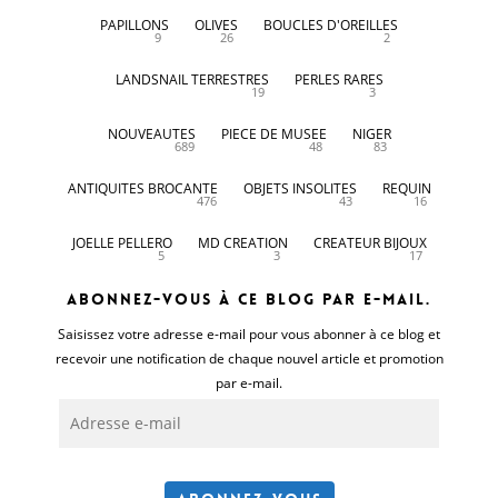
PAPILLONS
OLIVES
BOUCLES D'OREILLES
9
26
2
LANDSNAIL TERRESTRES
PERLES RARES
19
3
NOUVEAUTES
PIECE DE MUSEE
NIGER
689
48
83
ANTIQUITES BROCANTE
OBJETS INSOLITES
REQUIN
476
43
16
JOELLE PELLERO
MD CREATION
CREATEUR BIJOUX
5
3
17
Abonnez-vous à ce blog par e-mail.
Saisissez votre adresse e-mail pour vous abonner à ce blog et
recevoir une notification de chaque nouvel article et promotion
par e-mail.
Adresse
e-
mail