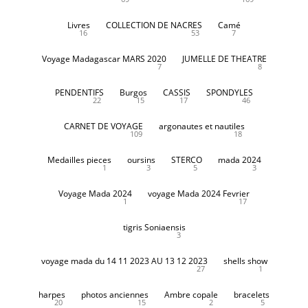
Livres
COLLECTION DE NACRES
Camé
16
53
7
Voyage Madagascar MARS 2020
JUMELLE DE THEATRE
7
8
PENDENTIFS
Burgos
CASSIS
SPONDYLES
22
15
17
46
CARNET DE VOYAGE
argonautes et nautiles
109
18
Medailles pieces
oursins
STERCO
mada 2024
1
3
5
3
Voyage Mada 2024
voyage Mada 2024 Fevrier
1
17
tigris Soniaensis
3
voyage mada du 14 11 2023 AU 13 12 2023
shells show
27
1
harpes
photos anciennes
Ambre copale
bracelets
20
15
2
5