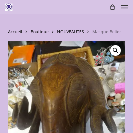
Skip
Men
to
main
content
Accueil
Boutique
NOUVEAUTES
Masque Belier