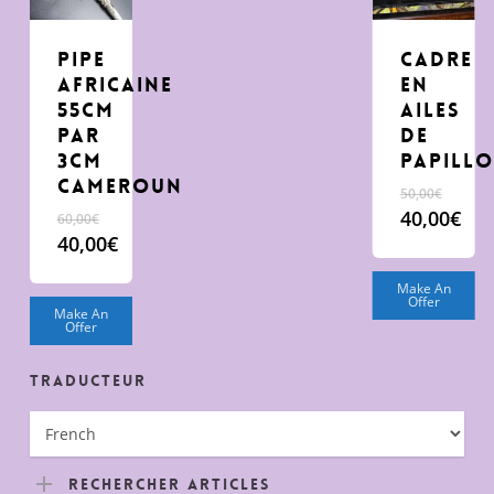
pipe
cadre
africaine
en
55cm
ailes
par
de
3cm
papill
Cameroun
Le
50,00
€
prix
Le
40,00
€
60,00
€
initial
prix
Le
40,00
€
était 
initial
prix
Le
50,00
était :
actuel
prix
Make An
Offer
60,00€.
est :
actuel
Make An
Offer
40,00€.
est :
40,00€.
Traducteur
Rechercher Articles