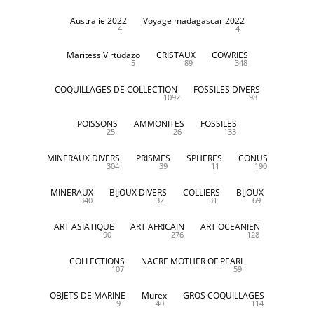
Australie 2022
Voyage madagascar 2022
4
4
Maritess Virtudazo
CRISTAUX
COWRIES
5
89
348
COQUILLAGES DE COLLECTION
FOSSILES DIVERS
1092
98
POISSONS
AMMONITES
FOSSILES
25
26
133
MINERAUX DIVERS
PRISMES
SPHERES
CONUS
304
39
11
190
MINERAUX
BIJOUX DIVERS
COLLIERS
BIJOUX
340
32
31
69
ART ASIATIQUE
ART AFRICAIN
ART OCEANIEN
90
276
128
COLLECTIONS
NACRE MOTHER OF PEARL
107
59
OBJETS DE MARINE
Murex
GROS COQUILLAGES
9
40
114