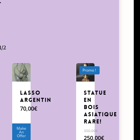
r
1/2
Promo !
Lasso
Statue
Argentin
en
bois
70,00
€
Asiatique
Rare!
Make
350,00
€
An
Offer
Le
250,00
€