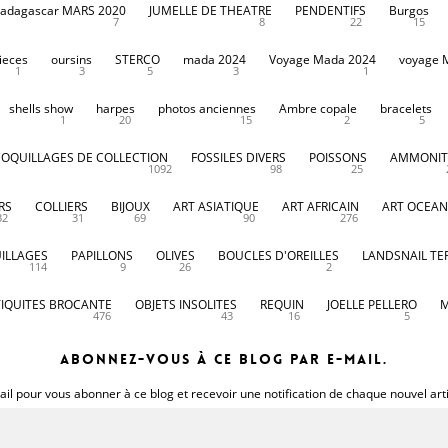
adagascar MARS 2020
JUMELLE DE THEATRE
PENDENTIFS
Burgos
7
8
22
15
ieces
oursins
STERCO
mada 2024
Voyage Mada 2024
voyage 
1
3
5
3
1
shells show
harpes
photos anciennes
Ambre copale
bracelets
1
20
15
2
5
COQUILLAGES DE COLLECTION
FOSSILES DIVERS
POISSONS
AMMONIT
1092
98
25
RS
COLLIERS
BIJOUX
ART ASIATIQUE
ART AFRICAIN
ART OCEAN
32
31
69
90
276
ILLAGES
PAPILLONS
OLIVES
BOUCLES D'OREILLES
LANDSNAIL TE
114
9
26
2
IQUITES BROCANTE
OBJETS INSOLITES
REQUIN
JOELLE PELLERO
M
476
43
16
5
Abonnez-vous à ce blog par e-mail.
il pour vous abonner à ce blog et recevoir une notification de chaque nouvel art