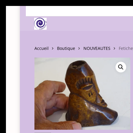
Skip
to
main
content
Accueil
Boutique
NOUVEAUTES
Fetich