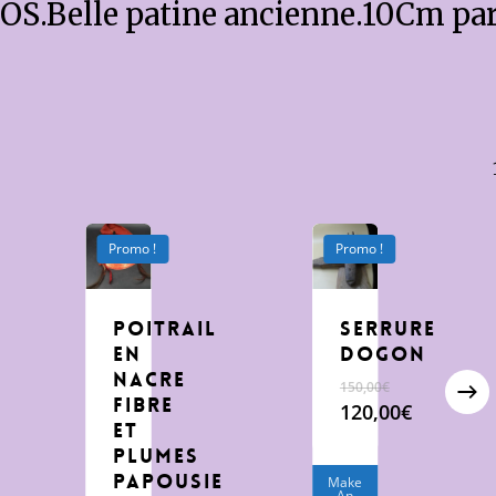
 OS.Belle patine ancienne.10Cm pa
Promo !
Promo !
poitrail
Serrure
en
Dogon
nacre
150,00
€
fibre
Le
120,00
€
et
prix
Le
plumes
initial
prix
Papousie
était :
actuel
Make
An