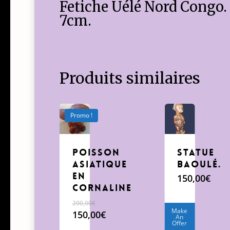
Fetiche Uélé Nord Congo.
7cm.
Produits similaires
Promo !
Poisson
Statue
asiatique
Baoulé.
en
150,00
€
cornaline
200,00
€
Make
Le
150,00
€
An
Offer
prix
Le