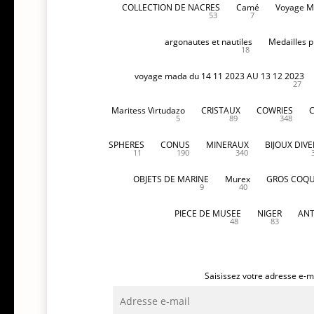
COLLECTION DE NACRES
Camé
Voyage M
53
7
argonautes et nautiles
Medailles p
18
voyage mada du 14 11 2023 AU 13 12 2023
27
Maritess Virtudazo
CRISTAUX
COWRIES
5
89
348
SPHERES
CONUS
MINERAUX
BIJOUX DIVE
11
190
340
OBJETS DE MARINE
Murex
GROS COQU
9
40
PIECE DE MUSEE
NIGER
ANT
48
83
Saisissez votre adresse e-ma
Adresse
e-