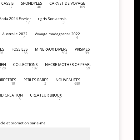
CASSIS
SPONDYLES
CARNET DE VOYAGE
17
46
109
Mada 2024 Fevrier
tigris Soniaensis
17
3
Australie 2022
Voyage madagascar 2022
4
4
ES
FOSSILES
MINERAUX DIVERS
PRISMES
26
133
304
39
IEN
COLLECTIONS
NACRE MOTHER OF PEARL
128
107
59
RRESTRES
PERLES RARES
NOUVEAUTES
19
3
689
D CREATION
CREATEUR BIJOUX
3
17
icle et promotion par e-mail.