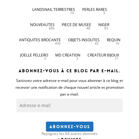
LANDSNAIL TERRESTRES
PERLES RARES
19
3
NOUVEAUTES
PIECE DE MUSEE
NIGER
689
48
83
ANTIQUITES BROCANTE
OBJETS INSOLITES
REQUIN
476
43
16
JOELLE PELLERO
MD CREATION
CREATEUR BIJOUX
5
3
17
Abonnez-vous à ce blog par e-mail.
Saisissez votre adresse e-mail pour vous abonner à ce blog et
recevoir une notification de chaque nouvel article et promotion
par e-mail.
Adresse
e-
mail
Abonnez-vous
Rejoignez les 64 autres abonnés