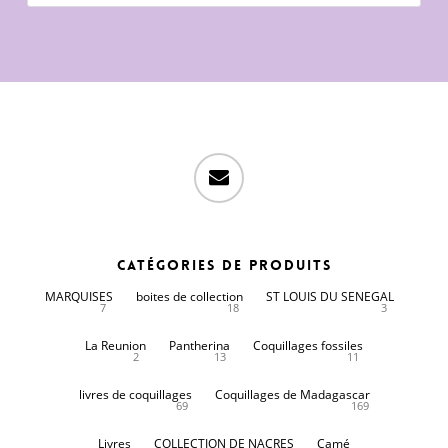
produits
email
Catégories de produits
MARQUISES
boites de collection
ST LOUIS DU SENEGAL
7
18
3
La Reunion
Pantherina
Coquillages fossiles
2
13
11
livres de coquillages
Coquillages de Madagascar
69
169
Livres
COLLECTION DE NACRES
Camé