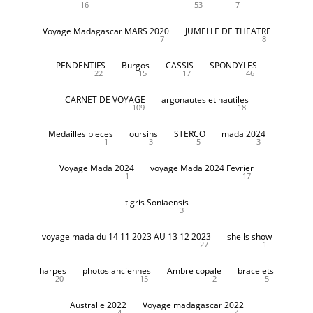
16
53
7
Voyage Madagascar MARS 2020
JUMELLE DE THEATRE
7
8
PENDENTIFS
Burgos
CASSIS
SPONDYLES
22
15
17
46
CARNET DE VOYAGE
argonautes et nautiles
109
18
Medailles pieces
oursins
STERCO
mada 2024
1
3
5
3
Voyage Mada 2024
voyage Mada 2024 Fevrier
1
17
tigris Soniaensis
3
voyage mada du 14 11 2023 AU 13 12 2023
shells show
27
1
harpes
photos anciennes
Ambre copale
bracelets
20
15
2
5
Australie 2022
Voyage madagascar 2022
4
4