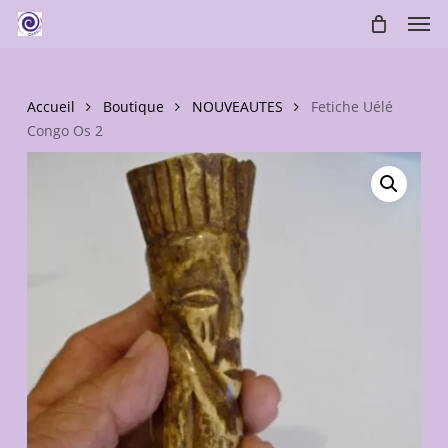
Skip
Men
to
main
content
Accueil
Boutique
NOUVEAUTES
Fetiche Uélé
Congo Os 2