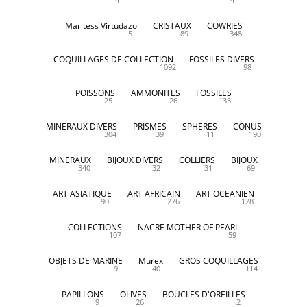
Maritess Virtudazo
CRISTAUX
COWRIES
5
89
348
COQUILLAGES DE COLLECTION
FOSSILES DIVERS
1092
98
POISSONS
AMMONITES
FOSSILES
25
26
133
MINERAUX DIVERS
PRISMES
SPHERES
CONUS
304
39
11
190
MINERAUX
BIJOUX DIVERS
COLLIERS
BIJOUX
340
32
31
69
ART ASIATIQUE
ART AFRICAIN
ART OCEANIEN
90
276
128
COLLECTIONS
NACRE MOTHER OF PEARL
107
59
OBJETS DE MARINE
Murex
GROS COQUILLAGES
9
40
114
PAPILLONS
OLIVES
BOUCLES D'OREILLES
9
26
2