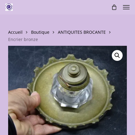
Skip
Men
to
main
content
Accueil
Boutique
ANTIQUITES BROCANTE
Encrier bronze