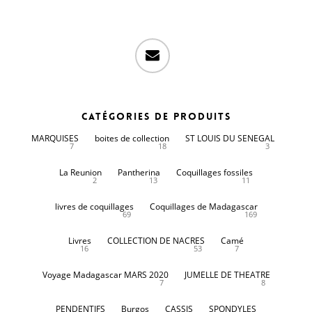
email
Catégories de produits
MARQUISES
boites de collection
ST LOUIS DU SENEGAL
7
18
3
La Reunion
Pantherina
Coquillages fossiles
2
13
11
livres de coquillages
Coquillages de Madagascar
69
169
Livres
COLLECTION DE NACRES
Camé
16
53
7
Voyage Madagascar MARS 2020
JUMELLE DE THEATRE
7
8
PENDENTIFS
Burgos
CASSIS
SPONDYLES