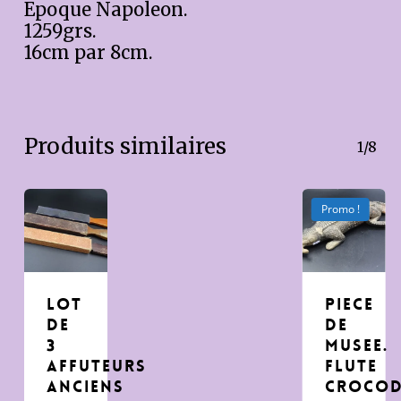
Epoque Napoleon.
1259grs.
16cm par 8cm.
Produits similaires
1/8
Promo !
LOT
Piece
DE
de
3
Musee.
AFFUTEURS
flute
ANCIENS
crocod