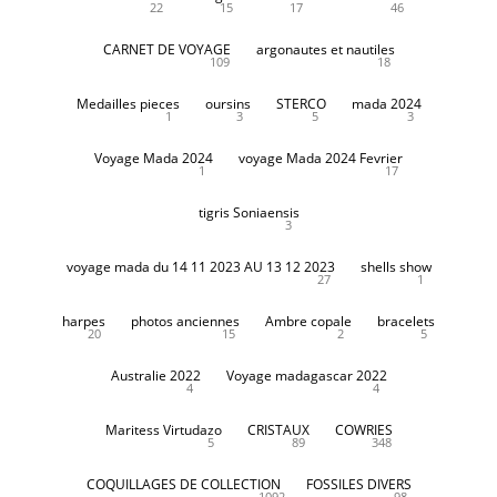
22
15
17
46
CARNET DE VOYAGE
argonautes et nautiles
109
18
Medailles pieces
oursins
STERCO
mada 2024
1
3
5
3
Voyage Mada 2024
voyage Mada 2024 Fevrier
1
17
tigris Soniaensis
3
voyage mada du 14 11 2023 AU 13 12 2023
shells show
27
1
harpes
photos anciennes
Ambre copale
bracelets
20
15
2
5
Australie 2022
Voyage madagascar 2022
4
4
Maritess Virtudazo
CRISTAUX
COWRIES
5
89
348
COQUILLAGES DE COLLECTION
FOSSILES DIVERS
1092
98