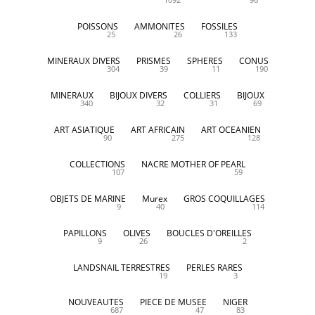
POISSONS
AMMONITES
FOSSILES
25
26
133
MINERAUX DIVERS
PRISMES
SPHERES
CONUS
304
39
11
190
MINERAUX
BIJOUX DIVERS
COLLIERS
BIJOUX
340
32
31
69
ART ASIATIQUE
ART AFRICAIN
ART OCEANIEN
90
275
128
COLLECTIONS
NACRE MOTHER OF PEARL
107
59
OBJETS DE MARINE
Murex
GROS COQUILLAGES
9
40
114
PAPILLONS
OLIVES
BOUCLES D'OREILLES
9
26
2
LANDSNAIL TERRESTRES
PERLES RARES
19
3
NOUVEAUTES
PIECE DE MUSEE
NIGER
687
47
83