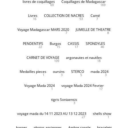
livres de coquillages
Coquillages de Madagascar
69
169
Livres
COLLECTION DE NACRES
Camé
16
53
7
Voyage Madagascar MARS 2020
JUMELLE DE THEATRE
7
8
PENDENTIFS
Burgos
CASSIS
SPONDYLES
22
15
17
46
CARNET DE VOYAGE
argonautes et nautiles
109
18
Medailles pieces
oursins
STERCO
mada 2024
1
3
5
3
Voyage Mada 2024
voyage Mada 2024 Fevrier
1
17
tigris Soniaensis
3
voyage mada du 14 11 2023 AU 13 12 2023
shells show
27
1
harpes
photos anciennes
Ambre copale
bracelets