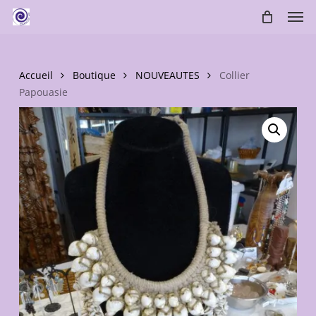
Skip
Men
to
main
content
Accueil
Boutique
NOUVEAUTES
Collier
Papouasie