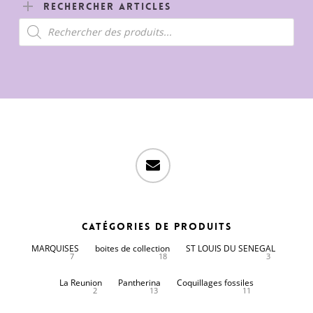
Rechercher Articles
Recherche
de
produits
email
Catégories de produits
MARQUISES
boites de collection
ST LOUIS DU SENEGAL
7
18
3
La Reunion
Pantherina
Coquillages fossiles
2
13
11