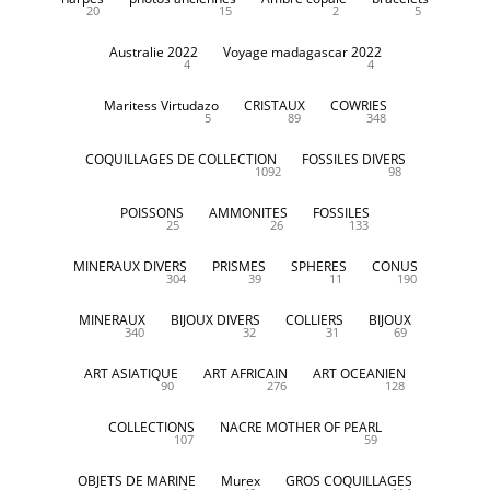
20
15
2
5
Australie 2022
Voyage madagascar 2022
4
4
Maritess Virtudazo
CRISTAUX
COWRIES
5
89
348
COQUILLAGES DE COLLECTION
FOSSILES DIVERS
1092
98
POISSONS
AMMONITES
FOSSILES
25
26
133
MINERAUX DIVERS
PRISMES
SPHERES
CONUS
304
39
11
190
MINERAUX
BIJOUX DIVERS
COLLIERS
BIJOUX
340
32
31
69
ART ASIATIQUE
ART AFRICAIN
ART OCEANIEN
90
276
128
COLLECTIONS
NACRE MOTHER OF PEARL
107
59
OBJETS DE MARINE
Murex
GROS COQUILLAGES