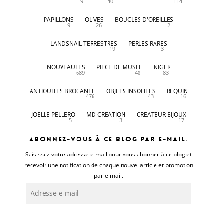
9
40
114
PAPILLONS
OLIVES
BOUCLES D'OREILLES
9
26
2
LANDSNAIL TERRESTRES
PERLES RARES
19
3
NOUVEAUTES
PIECE DE MUSEE
NIGER
689
48
83
ANTIQUITES BROCANTE
OBJETS INSOLITES
REQUIN
476
43
16
JOELLE PELLERO
MD CREATION
CREATEUR BIJOUX
5
3
17
Abonnez-vous à ce blog par e-mail.
Saisissez votre adresse e-mail pour vous abonner à ce blog et
recevoir une notification de chaque nouvel article et promotion
par e-mail.
Adresse
e-
mail