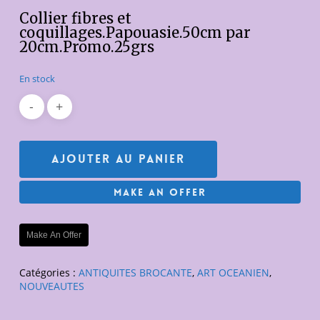
initial
actuel
Collier fibres et
était :
est :
coquillages.Papouasie.50cm par
20cm.Promo.25grs
120,00€.
60,00€.
En stock
Ajouter Au Panier
Make An Offer
Make An Offer
Catégories :
ANTIQUITES BROCANTE
,
ART OCEANIEN
,
NOUVEAUTES