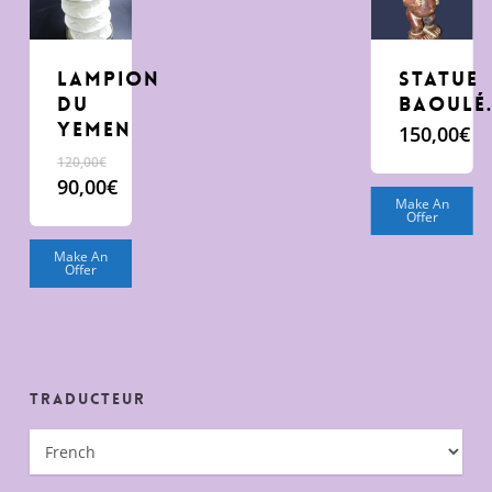
Lampion
Statue
du
Baoulé
Yemen
150,00
€
120,00
€
Le
90,00
€
Make An
prix
Le
Offer
initial
prix
était :
actuel
Make An
Offer
120,00€.
est :
90,00€.
Traducteur