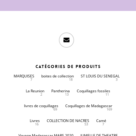
email
Catégories de produits
MARQUISES
boites de collection
ST LOUIS DU SENEGAL
7
18
3
La Reunion
Pantherina
Coquillages fossiles
2
13
11
livres de coquillages
Coquillages de Madagascar
69
169
Livres
COLLECTION DE NACRES
Camé
16
53
7
Voyage Madagascar MARS 2020
JUMELLE DE THEATRE