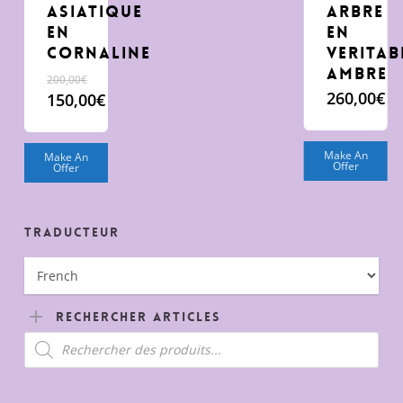
asiatique
arbre
en
en
cornaline
veritab
Ambre
200,00
€
260,00
€
Le
150,00
€
prix
Le
initial
prix
était :
actuel
Make An
Make An
Offer
Offer
200,00€.
est :
150,00€.
Traducteur
Rechercher Articles
Recherche
de
produits