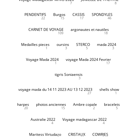
7
8
PENDENTIFS
Burgos
CASSIS
SPONDYLES
22
15
17
46
CARNET DE VOYAGE
argonautes et nautiles
109
18
Medailles pieces
oursins
STERCO
mada 2024
1
3
5
3
Voyage Mada 2024
voyage Mada 2024 Fevrier
1
17
tigris Soniaensis
3
voyage mada du 14 11 2023 AU 13 12 2023
shells show
27
1
harpes
photos anciennes
Ambre copale
bracelets
20
15
2
5
Australie 2022
Voyage madagascar 2022
4
4
Maritess Virtudazo
CRISTAUX
COWRIES