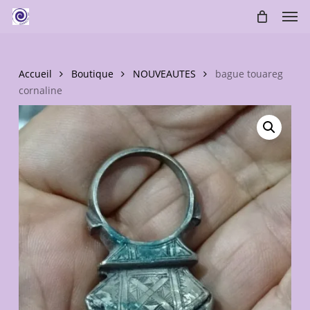
Skip
Men
to
main
content
Accueil
Boutique
NOUVEAUTES
bague touareg
cornaline