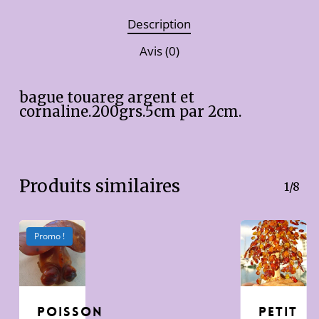
Description
Avis (0)
bague touareg argent et
cornaline.200grs.5cm par 2cm.
Produits similaires
1/8
Promo !
Poisson
Petit