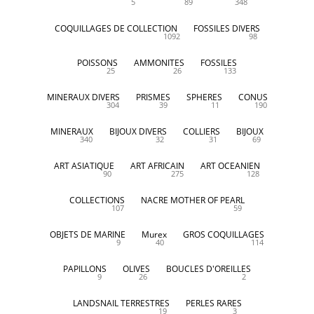
5
89
348
COQUILLAGES DE COLLECTION
FOSSILES DIVERS
1092
98
POISSONS
AMMONITES
FOSSILES
25
26
133
MINERAUX DIVERS
PRISMES
SPHERES
CONUS
304
39
11
190
MINERAUX
BIJOUX DIVERS
COLLIERS
BIJOUX
340
32
31
69
ART ASIATIQUE
ART AFRICAIN
ART OCEANIEN
90
275
128
COLLECTIONS
NACRE MOTHER OF PEARL
107
59
OBJETS DE MARINE
Murex
GROS COQUILLAGES
9
40
114
PAPILLONS
OLIVES
BOUCLES D'OREILLES
9
26
2
LANDSNAIL TERRESTRES
PERLES RARES
19
3