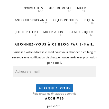
NOUVEAUTES
PIECE DE MUSEE
NIGER
687
47
83
ANTIQUITES BROCANTE
OBJETS INSOLITES
REQUIN
474
43
16
JOELLE PELLERO
MD CREATION
CREATEUR BIJOUX
5
3
17
Abonnez-vous à ce blog par e-mail.
Saisissez votre adresse e-mail pour vous abonner à ce blog et
recevoir une notification de chaque nouvel article et promotion
par e-mail.
Adresse
e-
mail
Abonnez-vous
Rejoignez les 64 autres abonnés
Archives
juin 2019