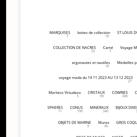
MARQUISES
boites de collection
ST LOUIS 
7
18
COLLECTION DE NACRES
Camé
Voyage M
53
7
argonautes et nautiles
Medailles p
18
voyage mada du 14 11 2023 AU 13 12 2023
27
Maritess Virtudazo
CRISTAUX
COWRIES
5
89
348
SPHERES
CONUS
MINERAUX
BIJOUX DIVE
11
190
340
OBJETS DE MARINE
Murex
GROS COQU
9
40