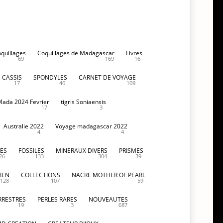
oquillages
Coquillages de Madagascar
Livres
69
169
16
CASSIS
SPONDYLES
CARNET DE VOYAGE
17
46
109
Mada 2024 Fevrier
tigris Soniaensis
17
3
Australie 2022
Voyage madagascar 2022
4
4
ES
FOSSILES
MINERAUX DIVERS
PRISMES
26
133
304
39
IEN
COLLECTIONS
NACRE MOTHER OF PEARL
128
107
59
RRESTRES
PERLES RARES
NOUVEAUTES
19
3
687