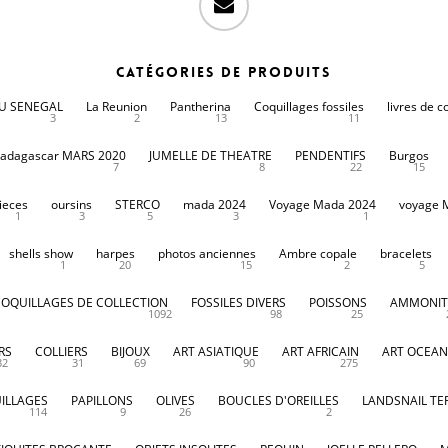
Catégories de produits
DU SENEGAL
La Reunion
Pantherina
Coquillages fossiles
livres de c
3
2
13
11
adagascar MARS 2020
JUMELLE DE THEATRE
PENDENTIFS
Burgos
7
8
22
15
ieces
oursins
STERCO
mada 2024
Voyage Mada 2024
voyage 
1
3
5
3
1
shells show
harpes
photos anciennes
Ambre copale
bracelets
1
20
15
2
5
COQUILLAGES DE COLLECTION
FOSSILES DIVERS
POISSONS
AMMONIT
1092
98
25
RS
COLLIERS
BIJOUX
ART ASIATIQUE
ART AFRICAIN
ART OCEAN
32
31
69
90
275
ILLAGES
PAPILLONS
OLIVES
BOUCLES D'OREILLES
LANDSNAIL TE
114
9
26
2