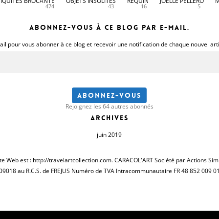
IQUITES BROCANTE
OBJETS INSOLITES
REQUIN
JOELLE PELLERO
M
474
43
16
5
Abonnez-vous à ce blog par e-mail.
il pour vous abonner à ce blog et recevoir une notification de chaque nouvel art
Abonnez-vous
Rejoignez les 64 autres abonnés
Archives
juin 2019
te Web est : http://travelartcollection.com. CARACOL'ART Société par Actions Sim
09018 au R.C.S. de FREJUS Numéro de TVA Intracommunautaire FR 48 852 009 0