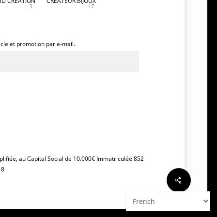
D CREATION
CREATEUR BIJOUX
3
17
icle et promotion par e-mail.
plifiée, au Capital Social de 10.000€ Immatriculée 852
18