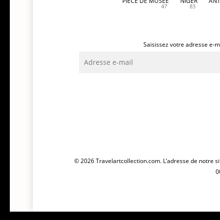
PIECE DE MUSEE
NIGER
ANT
47
83
Saisissez votre adresse e-ma
Adresse
e-
mail
© 2026 Travelartcollection.com. L’adresse de notre si
0