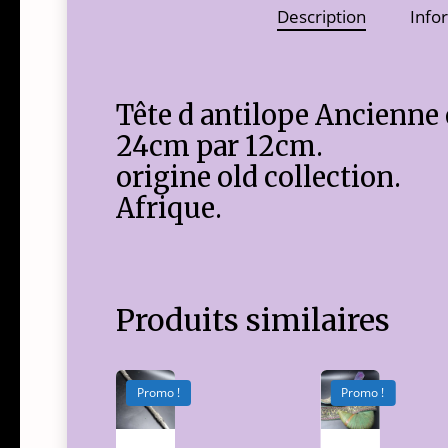
Description
Info
Tête d antilope Ancienne 
24cm par 12cm.
origine old collection.
Afrique.
Produits similaires
Promo !
Promo !