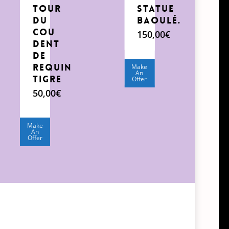
tour
Statue
du
Baoulé.
cou
150,00
€
dent
de
requin
Make
An
tigre
Offer
50,00
€
Make
An
Offer