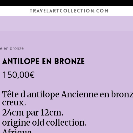
TRAVELARTCOLLECTION.COM
pe en bronze
Antilope en bronze
150,00
€
Tête d antilope Ancienne en bron
creux.
24cm par 12cm.
origine old collection.
Afrique.