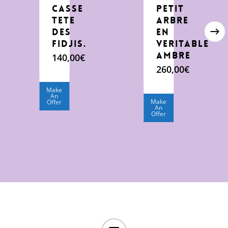
casse
Petit
tete
arbre
des
en
Fidjis.
veritable
Ambre
140,00
€
260,00
€
Make
An
Make
Offer
An
Offer
email