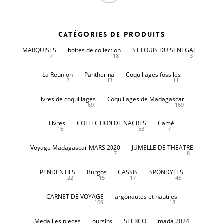
Catégories de produits
MARQUISES
boites de collection
ST LOUIS DU SENEGAL
7
18
3
La Reunion
Pantherina
Coquillages fossiles
2
13
11
livres de coquillages
Coquillages de Madagascar
69
169
Livres
COLLECTION DE NACRES
Camé
16
53
7
Voyage Madagascar MARS 2020
JUMELLE DE THEATRE
7
8
PENDENTIFS
Burgos
CASSIS
SPONDYLES
22
15
17
46
CARNET DE VOYAGE
argonautes et nautiles
109
18
Medailles pieces
oursins
STERCO
mada 2024