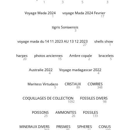
1
3
5
3
Voyage Mada 2024
voyage Mada 2024 Fevrier
1
17
tigris Soniaensis
3
voyage mada du 14 11 2023 AU 13 12 2023
shells show
27
1
harpes
photos anciennes
Ambre copale
bracelets
20
15
2
5
Australie 2022
Voyage madagascar 2022
4
4
Maritess Virtudazo
CRISTAUX
COWRIES
5
89
348
COQUILLAGES DE COLLECTION
FOSSILES DIVERS
1092
98
POISSONS
AMMONITES
FOSSILES
25
26
133
MINERAUX DIVERS
PRISMES
SPHERES
CONUS
304
39
11
190