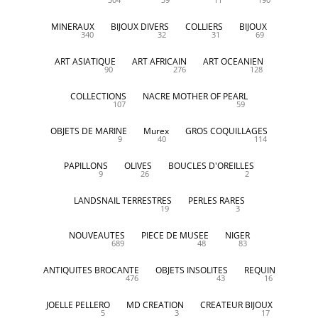
MINERAUX
BIJOUX DIVERS
COLLIERS
BIJOUX
340
32
31
69
ART ASIATIQUE
ART AFRICAIN
ART OCEANIEN
90
276
128
COLLECTIONS
NACRE MOTHER OF PEARL
107
59
OBJETS DE MARINE
Murex
GROS COQUILLAGES
9
40
114
PAPILLONS
OLIVES
BOUCLES D'OREILLES
9
26
2
LANDSNAIL TERRESTRES
PERLES RARES
19
3
NOUVEAUTES
PIECE DE MUSEE
NIGER
689
48
83
ANTIQUITES BROCANTE
OBJETS INSOLITES
REQUIN
476
43
16
JOELLE PELLERO
MD CREATION
CREATEUR BIJOUX
5
3
17