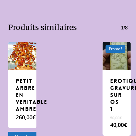
Produits similaires
1/8
Promo !
Petit
erotiq
arbre
gravur
en
sur
veritable
os
Ambre
1
Le
260,00
€
50,00
€
prix
40,00
€
initial
Le