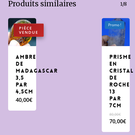
Produits similaires
1/8
Promo !
Ambre
prisme
de
en
Madagascar
cristal
3,5
de
par
roche
4,5cm
13
par
40,00
€
7cm
Le
80,00
€
prix
70,00
€
initial
Le
était 
prix