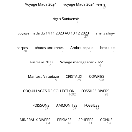
Voyage Mada 2024
voyage Mada 2024 Fevrier
1
17
tigris Soniaensis
3
voyage mada du 14 11 2023 AU 13 12 2023
shells show
27
1
harpes
photos anciennes
Ambre copale
bracelets
20
15
2
5
Australie 2022
Voyage madagascar 2022
4
4
Maritess Virtudazo
CRISTAUX
COWRIES
5
89
348
COQUILLAGES DE COLLECTION
FOSSILES DIVERS
1092
98
POISSONS
AMMONITES
FOSSILES
25
26
133
MINERAUX DIVERS
PRISMES
SPHERES
CONUS
304
39
11
190