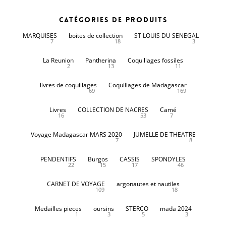
Catégories de produits
MARQUISES
boites de collection
ST LOUIS DU SENEGAL
7
18
3
La Reunion
Pantherina
Coquillages fossiles
2
13
11
livres de coquillages
Coquillages de Madagascar
69
169
Livres
COLLECTION DE NACRES
Camé
16
53
7
Voyage Madagascar MARS 2020
JUMELLE DE THEATRE
7
8
PENDENTIFS
Burgos
CASSIS
SPONDYLES
22
15
17
46
CARNET DE VOYAGE
argonautes et nautiles
109
18
Medailles pieces
oursins
STERCO
mada 2024
1
3
5
3