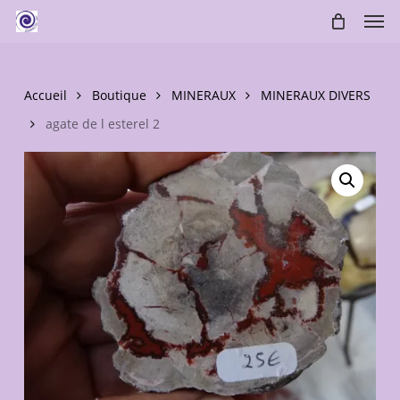
Skip
Men
to
main
content
Accueil
Boutique
MINERAUX
MINERAUX DIVERS
agate de l esterel 2