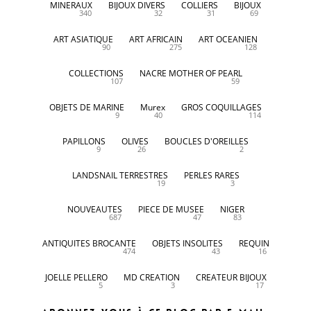
MINERAUX
BIJOUX DIVERS
COLLIERS
BIJOUX
340
32
31
69
ART ASIATIQUE
ART AFRICAIN
ART OCEANIEN
90
275
128
COLLECTIONS
NACRE MOTHER OF PEARL
107
59
OBJETS DE MARINE
Murex
GROS COQUILLAGES
9
40
114
PAPILLONS
OLIVES
BOUCLES D'OREILLES
9
26
2
LANDSNAIL TERRESTRES
PERLES RARES
19
3
NOUVEAUTES
PIECE DE MUSEE
NIGER
687
47
83
ANTIQUITES BROCANTE
OBJETS INSOLITES
REQUIN
474
43
16
JOELLE PELLERO
MD CREATION
CREATEUR BIJOUX
5
3
17