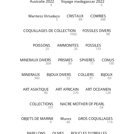
Australie 2022
Voyage madagascar 2022
4
4
Maritess Virtudazo
CRISTAUX
COWRIES
5
89
348
COQUILLAGES DE COLLECTION
FOSSILES DIVERS
1092
98
POISSONS
AMMONITES
FOSSILES
25
26
133
MINERAUX DIVERS
PRISMES
SPHERES
CONUS
304
39
11
190
MINERAUX
BIJOUX DIVERS
COLLIERS
BIJOUX
340
32
31
69
ART ASIATIQUE
ART AFRICAIN
ART OCEANIEN
90
276
128
COLLECTIONS
NACRE MOTHER OF PEARL
107
59
OBJETS DE MARINE
Murex
GROS COQUILLAGES
9
40
114
PAPILLONS
OLIVES
BOUCLES D'OREILLES