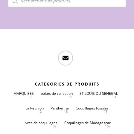
de
produits
email
Catégories de produits
MARQUISES
boites de collection
ST LOUIS DU SENEGAL
7
18
3
La Reunion
Pantherina
Coquillages fossiles
2
13
11
livres de coquillages
Coquillages de Madagascar
69
169