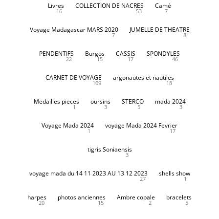
Livres
COLLECTION DE NACRES
Camé
16
53
7
Voyage Madagascar MARS 2020
JUMELLE DE THEATRE
7
8
PENDENTIFS
Burgos
CASSIS
SPONDYLES
22
15
17
46
CARNET DE VOYAGE
argonautes et nautiles
109
18
Medailles pieces
oursins
STERCO
mada 2024
1
3
5
3
Voyage Mada 2024
voyage Mada 2024 Fevrier
1
17
tigris Soniaensis
3
voyage mada du 14 11 2023 AU 13 12 2023
shells show
27
1
harpes
photos anciennes
Ambre copale
bracelets
20
15
2
5