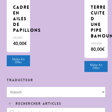
cadre
terre
en
cuite
ailes
d
de
une
papillons
pipe
Bamou
Le
50,00
€
prix
40,00
€
100,00
€
initial
Le
Le
80,00
€
était :
prix
prix
Le
50,00€.
actuel
initial
prix
Make An
Offer
est :
était :
actuel
Make An
Offer
40,00€.
100,00€.
est :
80,00€.
Traducteur
Rechercher Articles
Recherche