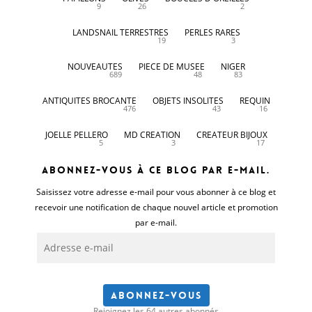
9
26
2
LANDSNAIL TERRESTRES
PERLES RARES
19
3
NOUVEAUTES
PIECE DE MUSEE
NIGER
689
48
83
ANTIQUITES BROCANTE
OBJETS INSOLITES
REQUIN
476
43
16
JOELLE PELLERO
MD CREATION
CREATEUR BIJOUX
5
3
17
Abonnez-vous à ce blog par e-mail.
Saisissez votre adresse e-mail pour vous abonner à ce blog et
recevoir une notification de chaque nouvel article et promotion
par e-mail.
Adresse
e-
mail
Abonnez-vous
Rejoignez les 64 autres abonnés