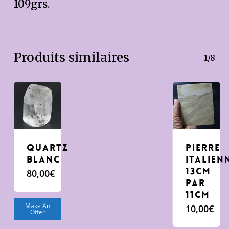
109grs.
Produits similaires
1/8
Quartz
pierre
Blanc
italien
13cm
80,00
€
par
11cm
Make An
10,00
€
Offer