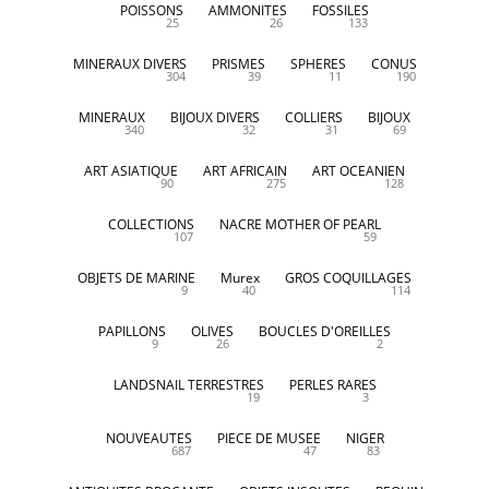
POISSONS
AMMONITES
FOSSILES
25
26
133
MINERAUX DIVERS
PRISMES
SPHERES
CONUS
304
39
11
190
MINERAUX
BIJOUX DIVERS
COLLIERS
BIJOUX
340
32
31
69
ART ASIATIQUE
ART AFRICAIN
ART OCEANIEN
90
275
128
COLLECTIONS
NACRE MOTHER OF PEARL
107
59
OBJETS DE MARINE
Murex
GROS COQUILLAGES
9
40
114
PAPILLONS
OLIVES
BOUCLES D'OREILLES
9
26
2
LANDSNAIL TERRESTRES
PERLES RARES
19
3
NOUVEAUTES
PIECE DE MUSEE
NIGER
687
47
83