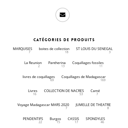
email
Catégories de produits
MARQUISES
boites de collection
ST LOUIS DU SENEGAL
7
18
3
La Reunion
Pantherina
Coquillages fossiles
2
13
11
livres de coquillages
Coquillages de Madagascar
69
169
Livres
COLLECTION DE NACRES
Camé
16
53
7
Voyage Madagascar MARS 2020
JUMELLE DE THEATRE
7
8
PENDENTIFS
Burgos
CASSIS
SPONDYLES
22
15
17
46