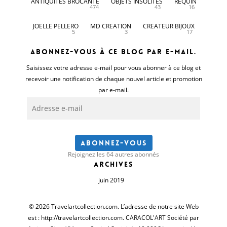
ANTIQUITES BROCANTE
OBJETS INSOLITES
REQUIN
474
43
16
JOELLE PELLERO
MD CREATION
CREATEUR BIJOUX
5
3
17
Abonnez-vous à ce blog par e-mail.
Saisissez votre adresse e-mail pour vous abonner à ce blog et
recevoir une notification de chaque nouvel article et promotion
par e-mail.
Adresse
e-
mail
Abonnez-vous
Rejoignez les 64 autres abonnés
Archives
juin 2019
© 2026 Travelartcollection.com. L’adresse de notre site Web
est : http://travelartcollection.com. CARACOL'ART Société par