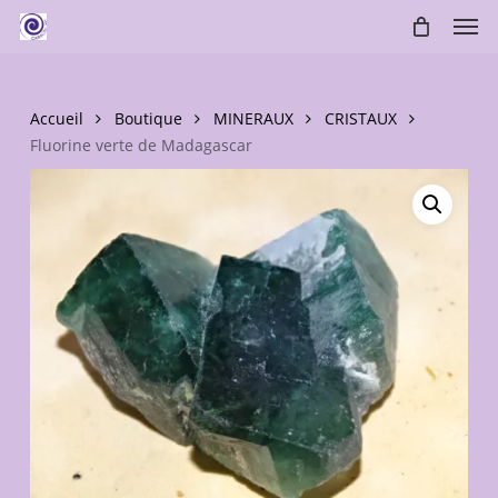
Skip
Men
to
main
content
Accueil
Boutique
MINERAUX
CRISTAUX
Fluorine verte de Madagascar