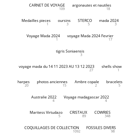
CARNET DE VOYAGE
argonautes et nautiles
109
18
Medailles pieces
oursins
STERCO
mada 2024
1
3
5
3
Voyage Mada 2024
voyage Mada 2024 Fevrier
1
17
tigris Soniaensis
3
voyage mada du 14 11 2023 AU 13 12 2023
shells show
27
1
harpes
photos anciennes
Ambre copale
bracelets
20
15
2
5
Australie 2022
Voyage madagascar 2022
4
4
Maritess Virtudazo
CRISTAUX
COWRIES
5
89
348
COQUILLAGES DE COLLECTION
FOSSILES DIVERS
1092
98