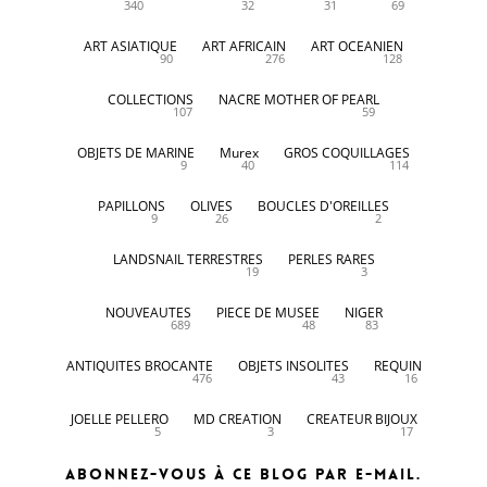
340
32
31
69
ART ASIATIQUE
ART AFRICAIN
ART OCEANIEN
90
276
128
COLLECTIONS
NACRE MOTHER OF PEARL
107
59
OBJETS DE MARINE
Murex
GROS COQUILLAGES
9
40
114
PAPILLONS
OLIVES
BOUCLES D'OREILLES
9
26
2
LANDSNAIL TERRESTRES
PERLES RARES
19
3
NOUVEAUTES
PIECE DE MUSEE
NIGER
689
48
83
ANTIQUITES BROCANTE
OBJETS INSOLITES
REQUIN
476
43
16
JOELLE PELLERO
MD CREATION
CREATEUR BIJOUX
5
3
17
Abonnez-vous à ce blog par e-mail.