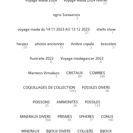
Voyage Mada 2024
voyage Mada 2024 Fevrier
1
17
tigris Soniaensis
3
voyage mada du 14 11 2023 AU 13 12 2023
shells show
27
1
harpes
photos anciennes
Ambre copale
bracelets
20
15
2
5
Australie 2022
Voyage madagascar 2022
4
4
Maritess Virtudazo
CRISTAUX
COWRIES
5
89
348
COQUILLAGES DE COLLECTION
FOSSILES DIVERS
1092
98
POISSONS
AMMONITES
FOSSILES
25
26
133
MINERAUX DIVERS
PRISMES
SPHERES
CONUS
304
39
11
190
MINERAUX
BIJOUX DIVERS
COLLIERS
BIJOUX