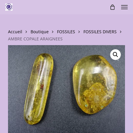
Skip
Men
to
main
content
Accueil
Boutique
FOSSILES
FOSSILES DIVERS
AMBRE COPALE ARAIGNEES