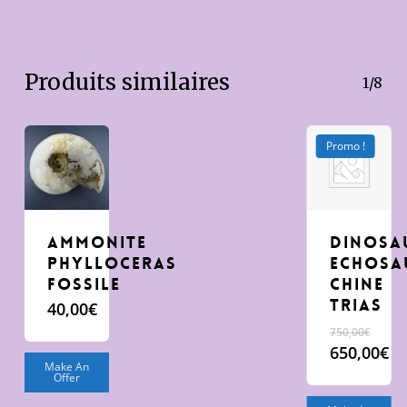
Produits similaires
1/8
Promo !
AMMONITE
DINOSA
PHYLLOCERAS
ECHOSA
FOSSILE
CHINE
TRIAS
40,00
€
750,00
€
Le
650,00
€
Make An
prix
Le
Offer
initial
prix