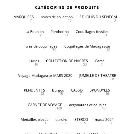
Catégories de produits
MARQUISES
boites de collection
ST LOUIS DU SENEGAL
7
18
3
La Reunion
Pantherina
Coquillages fossiles
2
13
11
livres de coquillages
Coquillages de Madagascar
69
169
Livres
COLLECTION DE NACRES
Camé
16
53
7
Voyage Madagascar MARS 2020
JUMELLE DE THEATRE
7
8
PENDENTIFS
Burgos
CASSIS
SPONDYLES
22
15
17
46
CARNET DE VOYAGE
argonautes et nautiles
109
18
Medailles pieces
oursins
STERCO
mada 2024
1
3
5
3