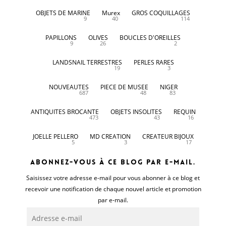
OBJETS DE MARINE
Murex
GROS COQUILLAGES
9
40
114
PAPILLONS
OLIVES
BOUCLES D'OREILLES
9
26
2
LANDSNAIL TERRESTRES
PERLES RARES
19
3
NOUVEAUTES
PIECE DE MUSEE
NIGER
687
48
83
ANTIQUITES BROCANTE
OBJETS INSOLITES
REQUIN
473
43
16
JOELLE PELLERO
MD CREATION
CREATEUR BIJOUX
5
3
17
Abonnez-vous à ce blog par e-mail.
Saisissez votre adresse e-mail pour vous abonner à ce blog et
recevoir une notification de chaque nouvel article et promotion
par e-mail.
Adresse
e-