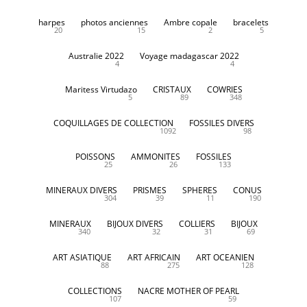
harpes
photos anciennes
Ambre copale
bracelets
20
15
2
5
Australie 2022
Voyage madagascar 2022
4
4
Maritess Virtudazo
CRISTAUX
COWRIES
5
89
348
COQUILLAGES DE COLLECTION
FOSSILES DIVERS
1092
98
POISSONS
AMMONITES
FOSSILES
25
26
133
MINERAUX DIVERS
PRISMES
SPHERES
CONUS
304
39
11
190
MINERAUX
BIJOUX DIVERS
COLLIERS
BIJOUX
340
32
31
69
ART ASIATIQUE
ART AFRICAIN
ART OCEANIEN
88
275
128
COLLECTIONS
NACRE MOTHER OF PEARL
107
59