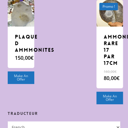
Promo !
Plaque
Ammoni
D
rare
ammmonites
17
par
150,00
€
17cm
160,00
€
Make An
Le
80,00
€
Offer
prix
Le
initial
prix
était :
actuel
Make An
Offer
160,00€.
est :
80,00€.
Traducteur