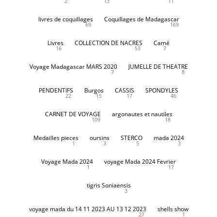
2
13
11
livres de coquillages
Coquillages de Madagascar
69
169
Livres
COLLECTION DE NACRES
Camé
16
53
7
Voyage Madagascar MARS 2020
JUMELLE DE THEATRE
7
8
PENDENTIFS
Burgos
CASSIS
SPONDYLES
22
15
17
46
CARNET DE VOYAGE
argonautes et nautiles
109
18
Medailles pieces
oursins
STERCO
mada 2024
1
3
5
3
Voyage Mada 2024
voyage Mada 2024 Fevrier
1
17
tigris Soniaensis
3
voyage mada du 14 11 2023 AU 13 12 2023
shells show
27
1