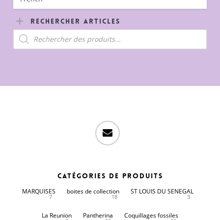
Rechercher Articles
Recherche
de
produits
email
Catégories de produits
MARQUISES
boites de collection
ST LOUIS DU SENEGAL
7
18
3
La Reunion
Pantherina
Coquillages fossiles