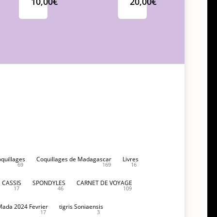
10,00
€
20,00
€
oquillages
Coquillages de Madagascar
Livres
69
169
16
CASSIS
SPONDYLES
CARNET DE VOYAGE
17
46
109
Mada 2024 Fevrier
tigris Soniaensis
17
3