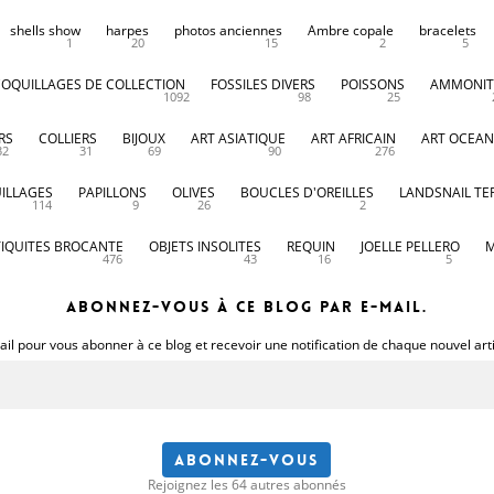
shells show
harpes
photos anciennes
Ambre copale
bracelets
1
20
15
2
5
COQUILLAGES DE COLLECTION
FOSSILES DIVERS
POISSONS
AMMONIT
1092
98
25
RS
COLLIERS
BIJOUX
ART ASIATIQUE
ART AFRICAIN
ART OCEAN
32
31
69
90
276
ILLAGES
PAPILLONS
OLIVES
BOUCLES D'OREILLES
LANDSNAIL TE
114
9
26
2
IQUITES BROCANTE
OBJETS INSOLITES
REQUIN
JOELLE PELLERO
M
476
43
16
5
Abonnez-vous à ce blog par e-mail.
il pour vous abonner à ce blog et recevoir une notification de chaque nouvel art
Abonnez-vous
Rejoignez les 64 autres abonnés