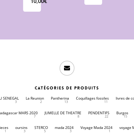
10,00
€
email
Catégories de produits
DU SENEGAL
La Reunion
Pantherina
Coquillages fossiles
livres de c
3
2
13
11
adagascar MARS 2020
JUMELLE DE THEATRE
PENDENTIFS
Burgos
7
8
22
15
ieces
oursins
STERCO
mada 2024
Voyage Mada 2024
voyage 
1
3
5
3
1