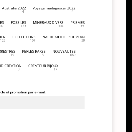
Australie 2022
Voyage madagascar 2022
4
4
ES
FOSSILES
MINERAUX DIVERS
PRISMES
26
133
304
39
IEN
COLLECTIONS
NACRE MOTHER OF PEARL
128
107
59
RRESTRES
PERLES RARES
NOUVEAUTES
19
3
689
D CREATION
CREATEUR BIJOUX
3
17
icle et promotion par e-mail.