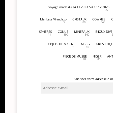
voyage mada du 14 11 2023 AU 13 12 2023
27
Maritess Virtudazo
CRISTAUX
COWRIES
5
89
348
SPHERES
CONUS
MINERAUX
BIJOUX DIVE
11
190
340
OBJETS DE MARINE
Murex
GROS COQU
9
40
PIECE DE MUSEE
NIGER
ANT
48
83
Saisissez votre adresse e-ma
Adresse
e-
mail