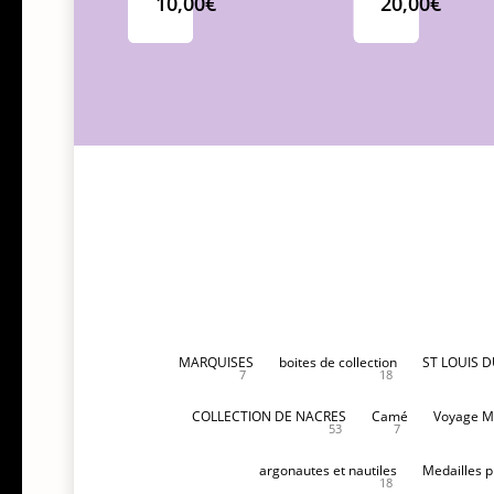
10,00
€
20,00
€
MARQUISES
boites de collection
ST LOUIS 
7
18
COLLECTION DE NACRES
Camé
Voyage M
53
7
argonautes et nautiles
Medailles p
18